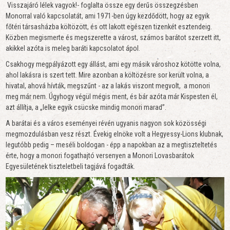
Visszajáró lélek vagyok!- foglalta össze egy derűs összegzésben
Monorral való kapcsolatát, ami 1971-ben úgy kezdődött, hogy az egyik
főtéri társasházba költözött, és ott lakott egészen tizenkét esztendeig.
Közben megismerte és megszerette a várost, számos barátot szerzett itt,
akikkel azóta is meleg baráti kapcsolatot ápol.
Csakhogy megpályázott egy állást, ami egy másik városhoz kötötte volna,
ahol lakásra is szert tett. Mire azonban a költözésre sor került volna, a
hivatal, ahová hívták, megszűnt - az a lakás viszont megvolt, a monori
meg már nem. Úgyhogy végül mégis ment, és bár azóta már Kispesten él,
azt állítja, a „lelke egyik csücske mindig monori marad”.
A barátai és a város eseményei révén ugyanis nagyon sok közösségi
megmozdulásban vesz részt. Évekig elnöke volt a Hegyessy-Lions klubnak,
legutóbb pedig – meséli boldogan - épp a napokban az a megtiszteltetés
érte, hogy a monori fogathajtó versenyen a Monori Lovasbarátok
Egyesületének tiszteletbeli tagjává fogadták.