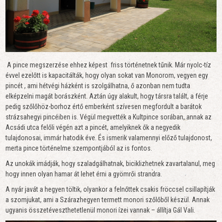
A pince megszerzése ehhez képest friss történetnek tűnik. Már nyolc-tíz
évvel ezelőtt is kapacitálták, hogy olyan sokat van Monorom, vegyen egy
pincét , ami hétvégi házként is szolgálhatna, ő azonban nem tudta
elképzelni magát borászként. Aztán úgy alakult, hogy társra talált, a férje
pedig szőlőhöz-borhoz értő emberként szívesen megfordult a barátok
strázsahegyi pincéiben is. Végül megvették a Kultpince sorában, annak az
Acsádi utca felőli végén azt a pincét, amelyiknek ők a negyedik
tulajdonosai, immár hatodik éve. És ismerik valamennyi előző tulajdonost,
merta pince történelme szempontjából az is fontos.
Az unokák imádják, hogy szaladgálhatnak, biciklizhetnek zavartalanul, meg
hogy innen olyan hamar át lehet érni a gyömrői strandra.
A nyár javát a hegyen töltik, olyankor a felnőttek csakis fröccsel csillapítják
a szomjukat, ami a Szárazhegyen termett monori szőlőből készül. Annak
ugyanis összetéveszthetetlenül monori ízei vannak – állítja Gál Vali.