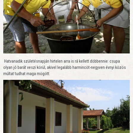
Hatvanadik születésnapján hirtelen arra is rá kellett döbbennie: csupa
olyan jó barát veszi körül, akivel legalább harmincöt-negyven évnyi közös
múltat tudhat maga mögött.