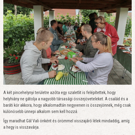
A két pincehelynyi területre azóta egy szaletlit is felépítettek, hogy
helyhiány ne gátolja a nagyobb társasági összejöveteleket. A család és a
baráti kör akkora, hogy alkalomadtán negyvenen is összejönnek, még csak
különösebb ünnepi alkalom sem kell hozzá.
Így maradhat Gál Vali önként és örömmel visszajáró lélek mindaddig, amíg
a hegy is visszavárja.