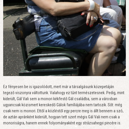
Ez fényesen be is igazolódott, mert már a társalgásunk közepetáján
tegező viszonyra váltottunk. Valahogy ez tűnt természetesnek. Pedig, mint
kiderült, Gál Vali sem a monori kékfestő Gál családba, sem a városban
ugyancsak közismert kereskedő Gálok famíliájába nem tartozik. Sőt: még
csak nem is monori. Ettől a közléstől egy percre meg is állt bennem a szó,
de aztán apránként kiderült, hogyan tett szert mégis Gál Vali nem csak a
monoriságra, hanem ennek folyományaként egy strázsahegyi pincére is.