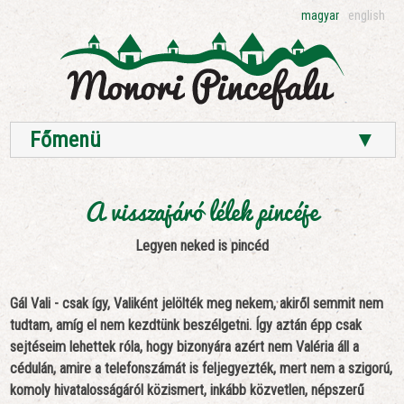
magyar
english
Főmenü
▼
A visszajáró lélek pincéje
Legyen neked is pincéd
Gál Vali - csak így, Valiként jelölték meg nekem, akiről semmit nem
tudtam, amíg el nem kezdtünk beszélgetni. Így aztán épp csak
sejtéseim lehettek róla, hogy bizonyára azért nem Valéria áll a
cédulán, amire a telefonszámát is feljegyezték, mert nem a szigorú,
komoly hivatalosságáról közismert, inkább közvetlen, népszerű