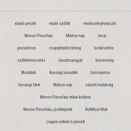
eladó pincék
eladó szőlők
rendezvényhelyszín
Monori Pincefalu
Márton nap
mozi
pincebörze
csapatépítő tréning
borkészítés
szőlőtermesztés
Gasztroangyal
borverseny
Moziklub
Kunsági borvidék
borospince
farsangi fánk
Márton-nap
szüreti mulatság
Monori Pincefalu etikai kódexe
Monori Pincefalu, jövőképünk
KultMozi Klub
Legyen neked is pincéd