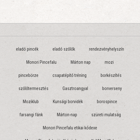
eladó pincék
eladó szőlők
rendezvényhelyszín
Monori Pincefalu
Márton nap
mozi
pincebörze
csapatépítő tréning
borkészítés
szőlőtermesztés
Gasztroangyal
borverseny
Moziklub
Kunsági borvidék
borospince
farsangi fánk
Márton-nap
szüreti mulatság
Monori Pincefalu etikai kódexe