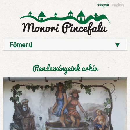
magyar
english
Főmenü
▼
Rendezvényeink arhív