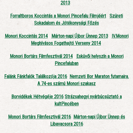
2013
Forraltboros Koccintás a Monori Pincefalu Filmjéért
Szüreti
Sokadalom és Jótékonysági Főzés
Monori Koccintás 2014
Márton-napi Újbor Ünnep 2013
IV.Monori
Meghívásos Fogathajtó Verseny 2014
Monori Bortárs Filmfesztivál 2014
Esküvői helyszín a Monori
Pincefaluban
Falánk Fánkfalók Találkozója 2016
Nemzeti Bor Maraton futamaira.
A 74-es számú Monori szakasz
Borvidékek Hétvégéje 2016
Strázsahegyi nyárbúcsúztató a
kultPincében
Monori Bortárs Filmfesztivál 2016
Márton-napi Újbor Ünnep és
Libavacsora 2016