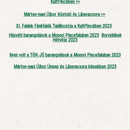
KultPincében >>
Márton-napi Újbor Kóstoló és Libavacsora >>
XI. Falánk Fánkfalók Találkozója a KultPincében 2023
Húsvéti barangolások a Monori Pincefaluban 2023
Borvidékek
Hétvéje 2023
Ilyen volt a TÖK-JÓ barangolások a Monori Pincefaluban 2023
Márton-napi Újbor Ünnep és Libavacsora képekben 2023