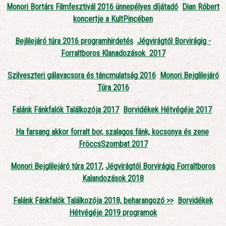
Monori Bortárs Filmfesztivál 2016 ünnepélyes díjátadó
Dian Róbert
koncertje a KultPincében
Bejlilejáró túra 2016 programhirdetés
Jégvirágtól Borvirágig -
Forraltboros Klanadozások 2017
Szilveszteri gálavacsora és táncmulatság 2016
Monori Bejglilejáró
Túra 2016
Falánk Fánkfalók Találkozója 2017
Borvidékek Hétvégéje 2017
Ha farsang akkor forralt bor, szalagos fánk, kocsonya és zene
FröccsSzombat 2017
Monori Bejglilejáró túra 2017
,
Jégvirágtól Borvirágig Forraltboros
Kalandozások 2018
Falánk Fánkfalók Találkozója 2018, beharangozó >>
Borvidékek
Hétvégéje 2019 programok