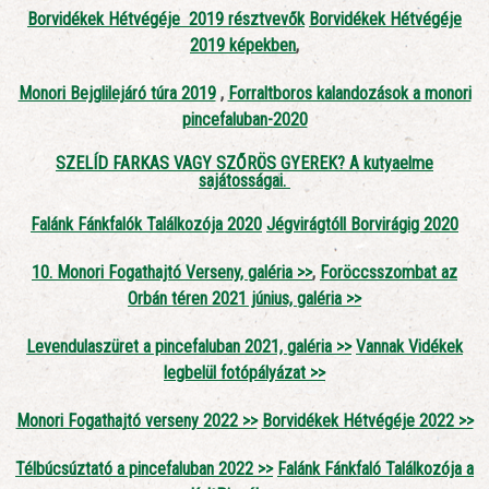
Borvidékek Hétvégéje 2019 résztvevők
Borvidékek Hétvégéje
2019 képekben
,
Monori Bejglilejáró túra 2019
,
Forraltboros kalandozások a monori
pincefaluban-2020
SZELÍD FARKAS VAGY SZŐRÖS GYEREK? A kutyaelme
sajátosságai.
Falánk Fánkfalók Találkozója 2020
Jégvirágtóll Borvirágig 2020
10. Monori Fogathajtó Verseny, galéria >>
,
Foröccsszombat az
Orbán téren 2021 június, galéria >>
Levendulaszüret a pincefaluban 2021, galéria >>
Vannak Vidékek
legbelül fotópályázat >>
Monori Fogathajtó verseny 2022 >>
Borvidékek Hétvégéje 2022 >>
Télbúcsúztató a pincefaluban 2022 >>
Falánk Fánkfaló Találkozója a