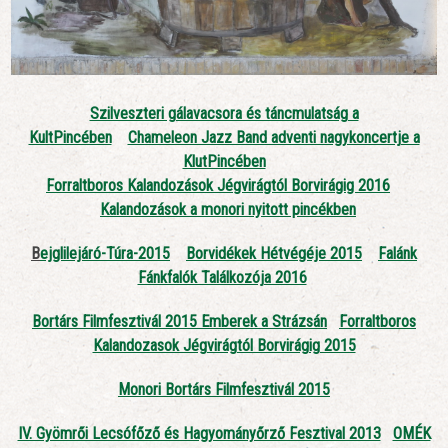
Szilveszteri gálavacsora és táncmulatság a
KultPincében
Chameleon Jazz Band adventi nagykoncertje a
KlutPincében
Forraltboros Kalandozások Jégvirágtól Borvirágig 2016
Kalandozások a monori nyitott pincékben
B
ejglilejáró-Túra-2015
Borvidékek Hétvégéje 2015
Falánk
Fánkfalók Találkozója 2016
Bortárs Filmfesztivál 2015 Emberek a Strázsán
Forraltboros
Kalandozasok Jégvirágtól Borvirágig 2015
Monori Bortárs Filmfesztivál 2015
IV. Gyömrői Lecsófőző és Hagyományőrző Fesztival 2013
OMÉK