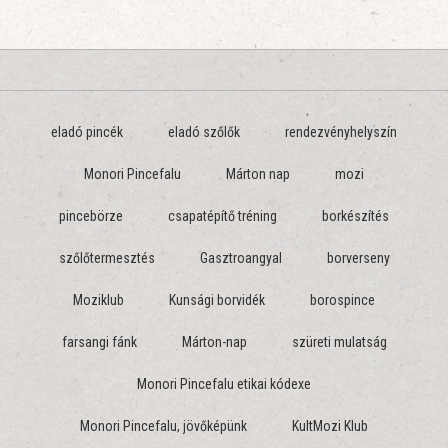
eladó pincék
eladó szőlők
rendezvényhelyszín
Monori Pincefalu
Márton nap
mozi
pincebörze
csapatépítő tréning
borkészítés
szőlőtermesztés
Gasztroangyal
borverseny
Moziklub
Kunsági borvidék
borospince
farsangi fánk
Márton-nap
szüreti mulatság
Monori Pincefalu etikai kódexe
Monori Pincefalu, jövőképünk
KultMozi Klub