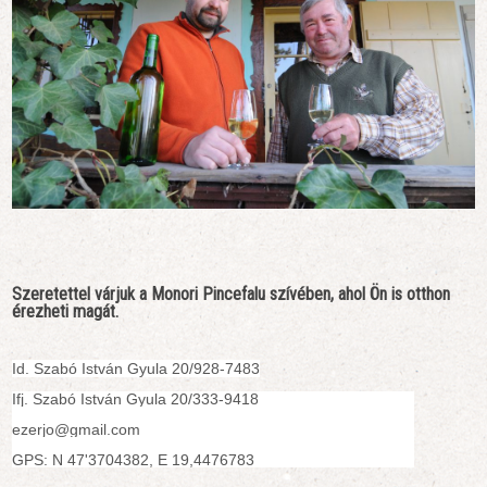
Szeretettel várjuk a Monori Pincefalu szívében, ahol Ön is otthon
érezheti magát.
Id. Szabó István Gyula 20/928-7483
Ifj. Szabó István Gyula 20/333-9418
ezerjo@gmail.com
GPS: N 47'3704382, E 19,4476783