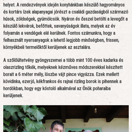
helyet. A rendezvények idején konyhánkban készülő hagyományos
és kortárs ízek alapanyagai jórészt a családi gazdaságból származó
húsok, zöldségek, gyümölcsök. Nyáron és ősszel betölti a levegőt a
készülő lekvárok, befőttek, savanyúságok illata, melyek az év
folyamán a vendégek elé kerülnek. Fontos számunkra, hogy a
felhasznált nyersanyagok a lehető legjobb minőségben, frissen,
környékbeli termelőktől kerüljenek az asztalára.
A szőlőültetvény gyöngyszemei a több mint 100 éves kadarka és
olaszrizling tőkék, melyeknek kézműves módszerekkel készített
borait a 6 méter mély, löszbe vájt pince vigyázza. Ezek mellett
kövidinka, ezerjó, kékfrankos és rajnai rizling borok is pihennek a
hordókban, hogy egy kóstoló alkalmával az Önök poharaiba
kerüljenek.