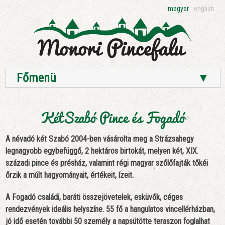
magyar
english
Főmenü
▼
KétSzabó Pince és Fogadó
A névadó két Szabó 2004-ben vásárolta meg a Strázsahegy
legnagyobb egybefüggő, 2 hektáros birtokát, melyen két, XIX.
századi pince és présház, valamint régi magyar szőlőfajták tőkéi
őrzik a múlt hagyományait, értékeit, ízeit.
A Fogadó családi, baráti összejövetelek, esküvők, céges
rendezvények ideális helyszíne. 55 fő a hangulatos vincellérházban,
jó idő esetén további 50 személy a napsütötte teraszon foglalhat