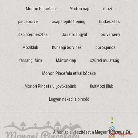
Monori Pincefalu
Márton nap
mozi
pincebörze
csapatépítő tréning
borkészítés
szőlőtermesztés
Gasztroangyal
borverseny
Moziklub
Kunsági borvidék
borospince
farsangi fánk
Márton-nap
szüreti mulatság
Monori Pincefalu etikai kódexe
Monori Pincefalu, jövőképünk
KultMozi Klub
Legyen neked is pincéd
A honlap elkészítését a
Magyar Turizmus Zrt.