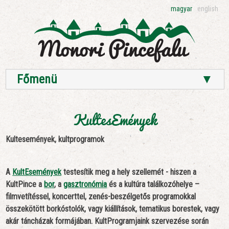
magyar
english
Főmenü
▼
KultesEmények
Kultesemények, kultprogramok
A
KultEsemények
testesítik meg a hely szellemét - hiszen a
KultPince a
bor
, a
gasztronómia
és a kultúra találkozóhelye –
filmvetítéssel, koncerttel, zenés-beszélgetős programokkal
összekötött borkóstolók, vagy kiállítások, tematikus borestek, vagy
akár táncházak formájában. KultProgramjaink szervezése során