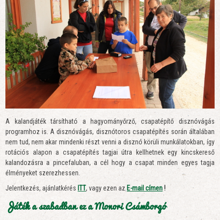
A kalandjáték társítható a hagyományőrző, csapatépítő disznóvágás
programhoz is. A disznóvágás, disznótoros csapatépítés során általában
nem tud, nem akar mindenki részt venni a disznó körüli munkálatokban, így
rotációs alapon a csapatépítés tagjai útra kellhetnek egy kincskereső
kalandozásra a pincefaluban, a cél hogy a csapat minden egyes tagja
élményeket szerezhessen.
Jelentkezés, ajánlatkérés
ITT
, vagy ezen az
E-mail címen
!
Játék a szabadban ez a Monori Csámborgó