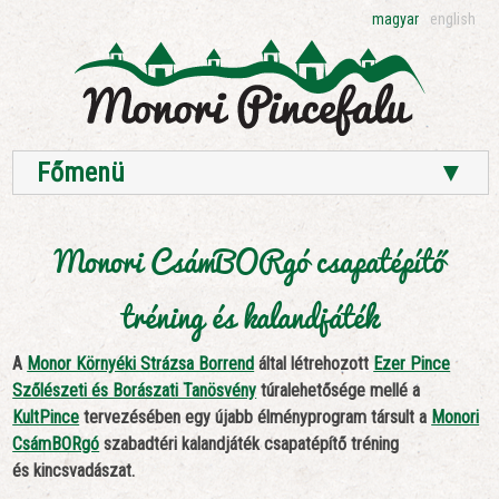
magyar
english
Főmenü
▼
Monori CsámBORgó csapatépítő
tréning és kalandjáték
A
Monor Környéki Strázsa Borrend
által létrehozott
Ezer Pince
Szőlészeti és Borászati Tanösvény
túralehetősége mellé a
KultPince
tervezésében egy újabb élményprogram társult a
Monori
CsámBORgó
szabadtéri kalandjáték csapatépítő tréning
és kincsvadászat.