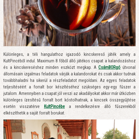
Különleges, a téli hangulathoz igazodó kincskereső játék amely a
KultPincéből indul. Maximum 8 főből álló játékos csapat a kalandozáshoz
és a kincskereséshez minden eszközt megkap. A
CsámBORgó
útvonal
állomásain izgalmas feladatok várják a kalandorokat és csak akkor tudnak
továbbhaladni ha sikerül a részfeladatot megoldani. Az egyes feladatok
teljesítéséért a forralt bor készítéséhez szükséges egy-egy fűszer a
jutalom. Amennyiben a csapat jól veszi az akadályokat akkor már útközben
különleges ízesítésű forralt bort kóstolhatnak, a kincsek összegyűjtése
esetén visszatérve
KultPincébe
a rendelkezésre álló fűszerekből
elkészíthetik a saját forralt borukat.