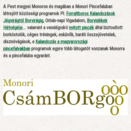
A Pest megyei Monoron és magában a Monori Pincefaluban
létrejött közösségi programok Pl.
Forraltboros Kalandozások
Jégvirágtól Borvirágig
, Orbán-napi Vigadalom,
Borvidékek
Hétvégéje
…. valamint a vendégváró
nyitott pincék
által biztosított
borkóstolók, céges tréningek, esküvők, baráti összejövetelek,
disznóvágások, a
Kalandozás a magyarországi
pincefalvakban
programok egyre több látogatót vonzanak Monorra
és a pincefaluba egyaránt.