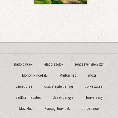
eladó pincék
eladó szőlők
rendezvényhelyszín
Monori Pincefalu
Márton nap
mozi
pincebörze
csapatépítő tréning
borkészítés
szőlőtermesztés
Gasztroangyal
borverseny
Moziklub
Kunsági borvidék
borospince