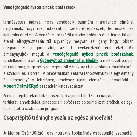
Vendégfogadó nyitott pincék, borászatok
természetes igénye, hogy vendégeik számára maradandó élményt
nyújtsanak, hogy megmutassák pincefalunk építészeti, természeti és
kulturális értékeit. A vendégek részéről a borkóstoláson és a finom házias
ételek elfogyasztásán túl ugyanúgy megvan az igény, hogy jobban
megismerjék a pincefalut, az itt tevékenykedő embereket. Az
élménynyújtók maguk a
vendégfogadó nyitott pincék borászainak,
rendelkezésére áll a
Gyöngyöt az embernek c. filmünk
amely érzékletesen
mutatja meg, hogy hogyan is gondolkodnak az itteni emberek munkájukról,
a szőlőről és a borról. A pincefaluban sétálva tanösvényünk is egy élmény
és ismeretnyújtó lehetőség, amelyhez újabb elemként kapcsolódik a
Monori CsámBORgó
szabadtéri kincsvadászat
A csapatépítő feladatok kihasználják a pincefalu 180 ha nagyságú
területét, annak dűlőit, pincesorait, építészeti és természeti értékeit, ez egy
igazi játék a szabadban program!
Csapatépítő tréninghelyszín az egész pincefalu!
A Monori CsámBORgó egy interaktív többpályás csapatépítő szabadtéri