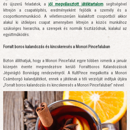
és újszerű feladatok, a
jól megválasztott játéktartalom
segítségével
létrejön a csapatépítés, eredményeként fejlődik a személy és a
csoportkommunikáció. A véletlenszerűen kialakított csoportból akkor
alakul ki ütőképes csapat amennyiben létrejön a közös munkához
szükséges hierarchia, a szerepek és normák tisztázódnak, kialakul az
együttműködés.
Forralt boros kalandozás és kincskeresés a Monori Pincefaluban
Bizton állíthatjuk, hogy a Monori Pincefalut egyre többen ismerik a január
közepén évente megrendezésre kerülő Forraltboros Kalandozások
Jégvirágtó Borvirágig rendezvényről. A KultPince megalkotta a Monori
Csámborgó kalandjátékot, ennek a játéknak a téli verzióját indítjuk útjára
„Forralt boros kalandozás és kincskeresés a Monori Pincefaluban” névvel.