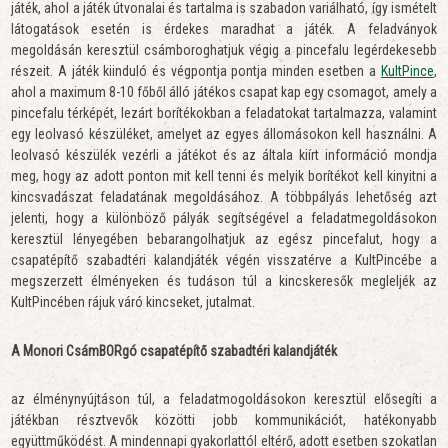
játék, ahol a játék útvonalai és tartalma is szabadon variálható, így ismételt
látogatások esetén is érdekes maradhat a játék. A feladványok
megoldásán keresztül csámboroghatjuk végig a pincefalu legérdekesebb
részeit. A játék kiinduló és végpontja pontja minden esetben a
KultPince
,
ahol a maximum 8-10 főből álló játékos csapat kap egy csomagot, amely a
pincefalu térképét, lezárt borítékokban a feladatokat tartalmazza, valamint
egy leolvasó készüléket, amelyet az egyes állomásokon kell használni. A
leolvasó készülék vezérli a játékot és az általa kiírt információ mondja
meg, hogy az adott ponton mit kell tenni és melyik borítékot kell kinyitni a
kincsvadászat feladatának megoldásához. A többpályás lehetőség azt
jelenti, hogy a különböző pályák segítségével a feladatmegoldásokon
keresztül lényegében bebarangolhatjuk az egész pincefalut, hogy a
csapatépítő szabadtéri kalandjáték végén visszatérve a KultPincébe a
megszerzett élményeken és tudáson túl a kincskeresők megleljék az
KultPincében rájuk váró kincseket, jutalmat.
A
Monori CsámBORgó csapatépítő szabadtéri kalandjáték
az élménynyújtáson túl, a feladatmogoldásokon keresztül elősegíti a
játékban résztvevők közötti jobb kommunikációt, hatékonyabb
együttműködést. A mindennapi gyakorlattól eltérő, adott esetben szokatlan