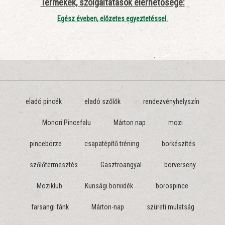
Termékek, szolgáltatások elérhetősége:
Egész éveben, előzetes egyeztetéssel.
eladó pincék
eladó szőlők
rendezvényhelyszín
Monori Pincefalu
Márton nap
mozi
pincebörze
csapatépítő tréning
borkészítés
szőlőtermesztés
Gasztroangyal
borverseny
Moziklub
Kunsági borvidék
borospince
farsangi fánk
Márton-nap
szüreti mulatság