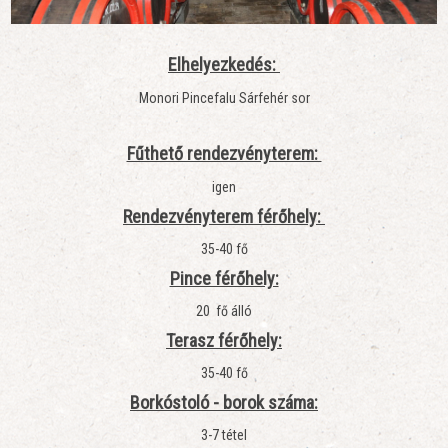
Elhelyezkedés:
Monori Pincefalu Sárfehér sor
Fűthető rendezvényterem:
igen
Rendezvényterem férőhely:
35-40 fő
Pince férőhely:
20 fő álló
Terasz férőhely:
35-40 fő
Borkóstoló - borok száma:
3-7 tétel