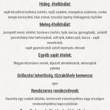
Hideg ételkínálat:
saját készítésű kolbász (sertés, nyúl) szalámi, mangalica szalonna, sonka
kenyér körözöttel, házi zsírral, torockói lepény fokhagymás tejföllel
Meleg ételkínálat:
,komplett menü: előétel, húsleves (sertés, tyúk, kacsa, gyöngytyúk), pörkölt
pincetokány házi tarhonyával, sült tyúk, kakas,nyúl, kacsa - saját
nevelésből,
saját gyümölcsből sütött lepények, rétesek
Egyéb saját ételek:
Magyar kézműves remek, díjazott almalekvárok, almasajtok
pálinka
Grillezési lehetőség, tűzrakóhely kemence:
igen
Rendszeres rendezvények:
Havonta egy családi délután, természeti eseményekhez vagy országos
rendezvényekhez kapcsolódóan