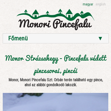
magyar
english
Főmenü
▼
Monor Strázsahegy - Pincefalu védett
pincesorai, pincéi
Monor, Monori Pincefalu Szt. Orbán terén található egy pince,
ahol az alábbi gondolkodó lakozik.