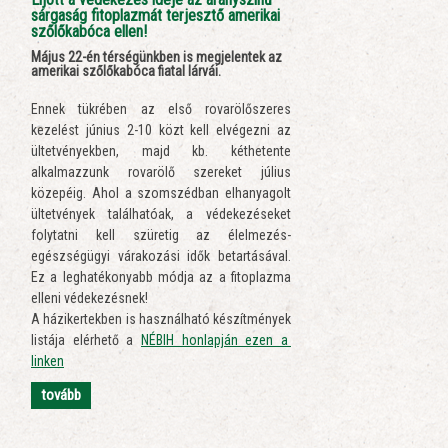
sárgaság fitoplazmát terjesztő amerikai
szőlőkabóca ellen!
Május 22-én térségünkben is megjelentek az
amerikai szőlőkabóca fiatal lárvái.
Ennek tükrében az első rovarölőszeres
kezelést június 2-10 közt kell elvégezni az
ültetvényekben, majd kb. kéthetente
alkalmazzunk rovarölő szereket július
közepéig. Ahol a szomszédban elhanyagolt
ültetvények találhatóak, a védekezéseket
folytatni kell szüretig az élelmezés-
egészségügyi várakozási idők betartásával.
Ez a leghatékonyabb módja az a fitoplazma
elleni védekezésnek!
A házikertekben is használható készítmények
listája elérhető a
NÉBIH honlapján ezen a
linken
tovább