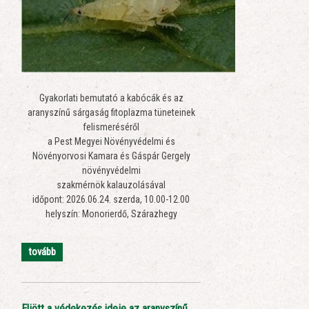
Gyakorlati bemutató a kabócák és az
aranyszínű sárgaság fitoplazma tüneteinek
felismeréséről
a Pest Megyei Növényvédelmi és
Növényorvosi Kamara és Gáspár Gergely
növényvédelmi
szakmérnök kalauzolásával
időpont: 2026.06.24. szerda, 10.00-12.00
helyszín: Monorierdő, Szárazhegy
tovább
Eljött a védekezés ideje az aranyszínű