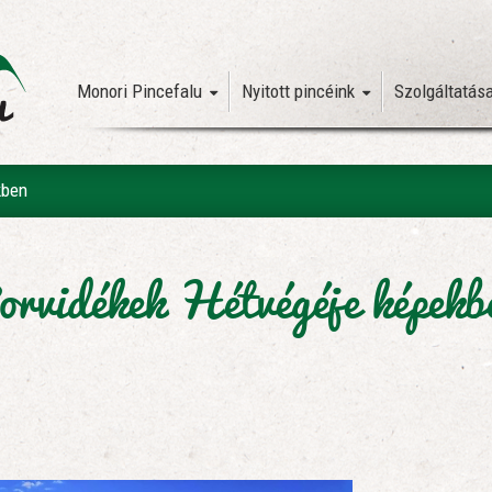
Monori Pincefalu
Nyitott pincéink
Szolgáltatás
kben
orvidékek Hétvégéje képekb