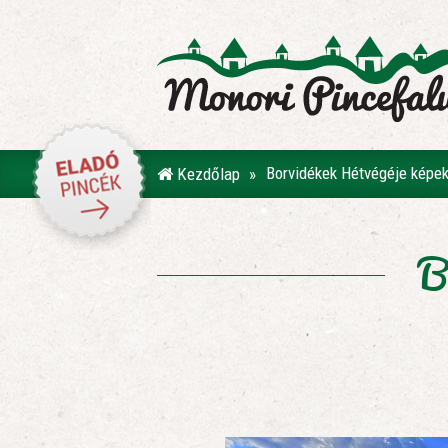
Borvidékek Hétvégéje képe
Kezdőlap
B