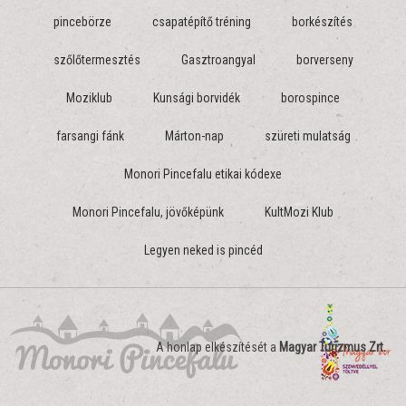
pincebörze
csapatépítő tréning
borkészítés
szőlőtermesztés
Gasztroangyal
borverseny
Moziklub
Kunsági borvidék
borospince
farsangi fánk
Márton-nap
szüreti mulatság
Monori Pincefalu etikai kódexe
Monori Pincefalu, jövőképünk
KultMozi Klub
Legyen neked is pincéd
A honlap elkészítését a
Magyar Turizmus Zrt.