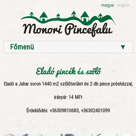
magyar
english
Főmenü
▼
Eladó pincék és szőlő
Eladó a Juhar soron 1440 m2 szőlőterület és 2 db pince présházzal,
irányár: 14 MFt
Érdeklődés: +36309810683, +36302401099