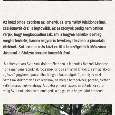
Az igazi pince azonban az, amelyik az arra méltó tulajdonosának
családnevét őrzi a legtovább, az asszonyok pedig nem otthon
várják, hogy megbocsáthassák, ami a hegyen nélkülük esetleg
megtörténhetik, hanem nagyon is tevékeny részesei a pincefalu
életének. Sok minden más közt erről is beszélgettünk Mészáros
Jánossal, a Strázsa borrend kancellárjával.
A sebészorvos Sztrizsák doktort életében is legendák övezték Monoron,
noha már generációknak fogalmuk sincs sem arról, ki volt ő, sem az akkori
egészségügyben tapasztalható ügyes-bajosságokról, amelyek közt
Sztrizsák doktornak és kollégáinak, na meg a betegeiknek, persze, életben
kellett maradniuk valahogy. A doktor pincéjét azonban a Kadarka soron
máig Sztrizsák-pinceként emlegetik a hegyi, és a hegyet járó emberek.