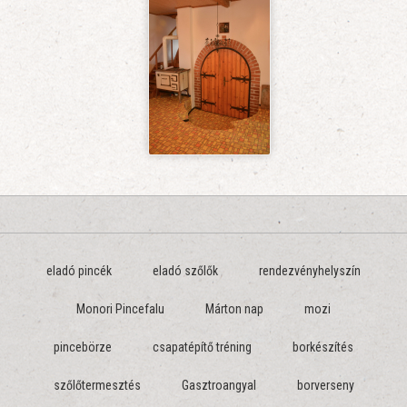
eladó pincék
eladó szőlők
rendezvényhelyszín
Monori Pincefalu
Márton nap
mozi
pincebörze
csapatépítő tréning
borkészítés
szőlőtermesztés
Gasztroangyal
borverseny