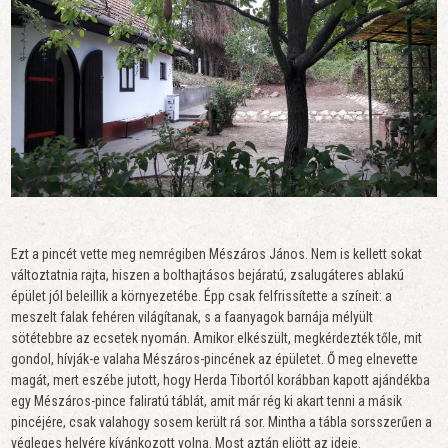
Ezt a pincét vette meg nemrégiben Mészáros János. Nem is kellett sokat
változtatnia rajta, hiszen a bolthajtásos bejáratú, zsalugáteres ablakú
épület jól beleillik a környezetébe. Épp csak felfrissítette a színeit: a
meszelt falak fehéren világítanak, s a faanyagok barnája mélyült
sötétebbre az ecsetek nyomán. Amikor elkészült, megkérdezték tőle, mit
gondol, hívják-e valaha Mészáros-pincének az épületet. Ő meg elnevette
magát, mert eszébe jutott, hogy Herda Tibortól korábban kapott ajándékba
egy Mészáros-pince faliratú táblát, amit már rég ki akart tenni a másik
pincéjére, csak valahogy sosem került rá sor. Mintha a tábla sorsszerűen a
végleges helyére kívánkozott volna. Most aztán eljött az ideje.