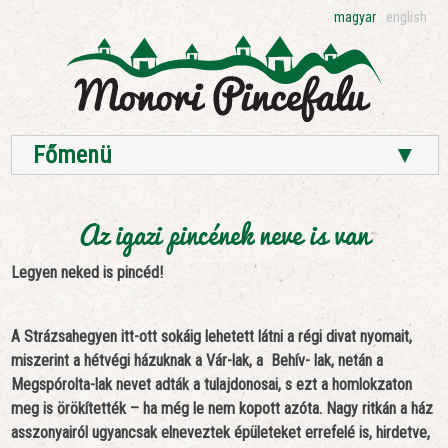
magyar
english
Főmenü
▼
Az igazi pincének neve is van
Legyen neked is pincéd!
A Strázsahegyen itt-ott sokáig lehetett látni a régi divat nyomait,
miszerint a hétvégi házuknak a Vár-lak, a Behív- lak, netán a
Megspórolta-lak nevet adták a tulajdonosai, s ezt a homlokzaton
meg is örökítették – ha még le nem kopott azóta. Nagy ritkán a ház
asszonyairól ugyancsak elneveztek épületeket errefelé is, hirdetve,