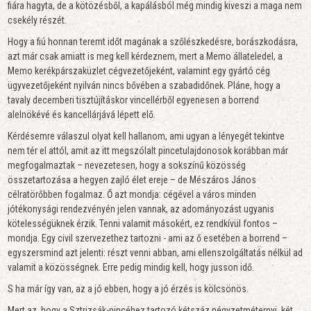
fiára hagyta, de a kötözésből, a kapálásból még mindig kiveszi a maga nem
csekély részét.
Hogy a fiú honnan teremt időt magának a szőlészkedésre, borászkodásra,
azt már csak amiatt is meg kell kérdeznem, mert a Memo állateledel, a
Memo kerékpárszaküzlet cégvezetőjeként, valamint egy gyártó cég
ügyvezetőjeként nyilván nincs bővében a szabadidőnek. Pláne, hogy a
tavaly decemberi tisztújításkor vincellérből egyenesen a borrend
alelnökévé és kancellárjává lépett elő.
Kérdésemre válaszul olyat kell hallanom, ami ugyan a lényegét tekintve
nem tér el attól, amit az itt megszólalt pincetulajdonosok korábban már
megfogalmaztak – nevezetesen, hogy a sokszínű közösség
összetartozása a hegyen zajló élet ereje – de Mészáros János
célratörőbben fogalmaz. Ő azt mondja: cégével a város minden
jótékonysági rendezvényén jelen vannak, az adományozást ugyanis
kötelességüknek érzik. Tenni valamit másokért, ez rendkívül fontos –
mondja. Egy civil szervezethez tartozni - ami az ő esetében a borrend –
egyszersmind azt jelenti: részt venni abban, ami ellenszolgáltatás nélkül ad
valamit a közösségnek. Erre pedig mindig kell, hogy jusson idő.
S ha már így van, az a jó ebben, hogy a jó érzés is kölcsönös.
Mert az, hogy a Sztrizsák-pincéhez tartozó kétszáz négyzetméternyi, két