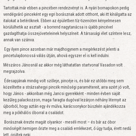
Tartottak már ebben a pincében rendezvényt is. A nyári bornapokon pedig
vendégváró pinceként egy egri borásznak adott otthont, aki itt kínálgatta az
italokat a betérőknek. Ebben az épületben tíz-tizenöten kényelmesen
körülülhetik az asztalt - a borrend nagytanácsa is újabb pincével
gazdagíthatja összejöveteleinek helyszíneit. A társasági élet színtere lesz,
annak van szánva.
Egy ilyen pince azonban már majdhogynem a megérkezést jelenti a
pincetulajdonossá válás útján, ahová egyszer el is kell indulni.
Mészáros Jánosnál az akkor még láthatatlan startvonal Vasadon volt
megrajzolva.
Édesapjának mindig volt szőleje, pincéje is, és bár ez utóbbi meg sem
közelítette a strázsahegyi pincék minőségi paramétereit, arra azért jó volt,
hogy János - akkoriban még Jancsi gyerekként - minden évben saját
kezűleg palackozzon, maga faragta dugóval lezárjon néhány liternyit az
újborból, hogy aztán egy év múlva, karácsonykor büszkén ajándékozza
meg a pókhálós óborral a családot.
Borásznak érezte magát olyankor - meséli most – és bár az óbor
minőségét nemigen őrizte meg a családi emlékezet, ő úgy tudja, érett nedű
lett, örültek neki.