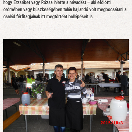
hogy Erzsébet vagy Rózsa ihlette a névadást – aki efölötti
örömében vagy büszkeségében talán hajlandó volt megbocsátani a.
család férfitagjainak itt megtörtént ballépéseit is.