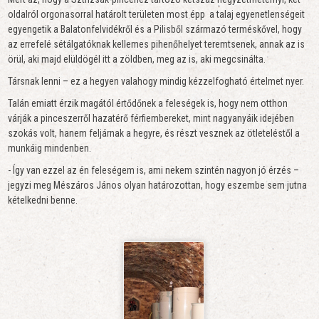
oldalról orgonasorral határolt területen most épp a talaj egyenetlenségeit
egyengetik a Balatonfelvidékről és a Pilisből származó terméskővel, hogy
az errefelé sétálgatóknak kellemes pihenőhelyet teremtsenek, annak az is
örül, aki majd elüldögél itt a zöldben, meg az is, aki megcsinálta.
Társnak lenni – ez a hegyen valahogy mindig kézzelfogható értelmet nyer.
Talán emiatt érzik magától értődőnek a feleségek is, hogy nem otthon
várják a pinceszerről hazatérő férfiembereket, mint nagyanyáik idejében
szokás volt, hanem feljárnak a hegyre, és részt vesznek az ötleteléstől a
munkáig mindenben.
- Így van ezzel az én feleségem is, ami nekem szintén nagyon jó érzés –
jegyzi meg Mészáros János olyan határozottan, hogy eszembe sem jutna
kételkedni benne.