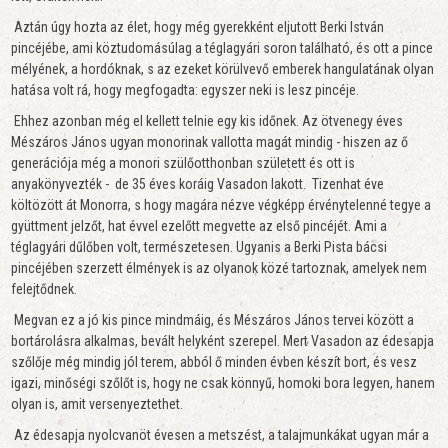
Aztán úgy hozta az élet, hogy még gyerekként eljutott Berki István
pincéjébe, ami köztudomásúlag a téglagyári soron található, és ott a pince
mélyének, a hordóknak, s az ezeket körülvevő emberek hangulatának olyan
hatása volt rá, hogy megfogadta: egyszer neki is lesz pincéje.
Ehhez azonban még el kellett telnie egy kis időnek. Az ötvenegy éves
Mészáros János ugyan monorinak vallotta magát mindig - hiszen az ő
generációja még a monori szülőotthonban született és ott is
anyakönyvezték - de 35 éves koráig Vasadon lakott. Tizenhat éve
költözött át Monorra, s hogy magára nézve végképp érvénytelenné tegye a
gyüttment jelzőt, hat évvel ezelőtt megvette az első pincéjét. Ami a
téglagyári dűlőben volt, természetesen. Ugyanis a Berki Pista bácsi
pincéjében szerzett élmények is az olyanok közé tartoznak, amelyek nem
felejtődnek.
Megvan ez a jó kis pince mindmáig, és Mészáros János tervei között a
bortárolásra alkalmas, bevált helyként szerepel. Mert Vasadon az édesapja
szőlője még mindig jól terem, abból ő minden évben készít bort, és vesz
igazi, minőségi szőlőt is, hogy ne csak könnyű, homoki bora legyen, hanem
olyan is, amit versenyeztethet.
Az édesapja nyolcvanöt évesen a metszést, a talajmunkákat ugyan már a