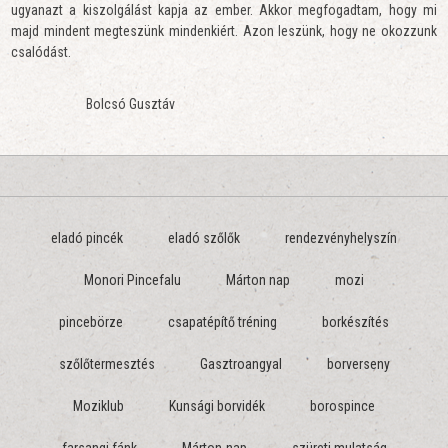
ugyanazt a kiszolgálást kapja az ember. Akkor megfogadtam, hogy mi
majd mindent megteszünk mindenkiért. Azon leszünk, hogy ne okozzunk
csalódást.
Bolcsó Gusztáv
eladó pincék
eladó szőlők
rendezvényhelyszín
Monori Pincefalu
Márton nap
mozi
pincebörze
csapatépítő tréning
borkészítés
szőlőtermesztés
Gasztroangyal
borverseny
Moziklub
Kunsági borvidék
borospince