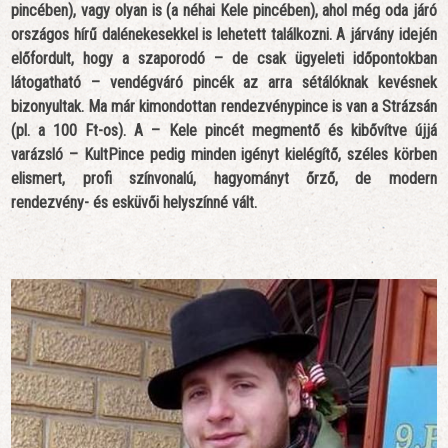
pincében), vagy olyan is (a néhai Kele pincében), ahol még oda járó
országos hírű dalénekesekkel is lehetett találkozni. A járvány idején
előfordult, hogy a szaporodó – de csak ügyeleti időpontokban
látogatható – vendégváró pincék az arra sétálóknak kevésnek
bizonyultak. Ma már kimondottan rendezvénypince is van a Strázsán
(pl. a 100 Ft-os). A – Kele pincét megmentő és kibővítve újjá
varázsló – KultPince pedig minden igényt kielégítő, széles körben
elismert, profi színvonalú, hagyományt őrző, de modern
rendezvény- és esküvői helyszínné vált.