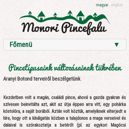
magyar
english
Főmenü
▼
Pincetípusaink változásainak tükrében
Aranyi Botond terveiről beszélgetünk
Kezdetben volt a magán, családi pince, ahová a gazda gyakran és
szívesen beinvitálta azt, akit az útja éppen arra vitt, egy pohárka
kóstolóra, a saját borából. Aztán volt köztük, amelyiknek elterjedt a
híre, hogy ott a kínálgatás közben a tulajdonos a maga verseivel és
dalaival is szórakoztatja a betérőt (pl. az egykori Magócsi