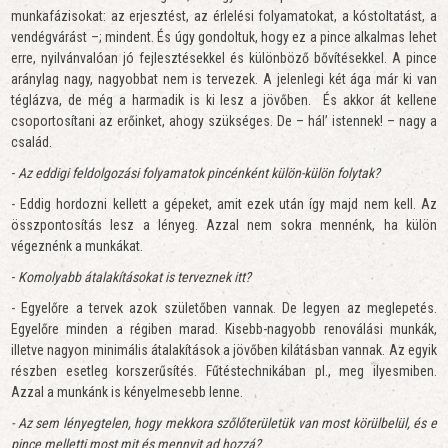
munkafázisokat: az erjesztést, az érlelési folyamatokat, a kóstoltatást, a
vendégvárást –; mindent. És úgy gondoltuk, hogy ez a pince alkalmas lehet
erre, nyilvánvalóan jó fejlesztésekkel és különböző bővítésekkel. A pince
aránylag nagy, nagyobbat nem is tervezek. A jelenlegi két ága már ki van
téglázva, de még a harmadik is ki lesz a jövőben. És akkor át kellene
csoportosítani az erőinket, ahogy szükséges. De – hál’ istennek! – nagy a
család.
-
Az eddigi feldolgozási folyamatok pincénként külön-külön folytak?
- Eddig hordozni kellett a gépeket, amit ezek után így majd nem kell. Az
összpontosítás lesz a lényeg. Azzal nem sokra mennénk, ha külön
végeznénk a munkákat.
-
Komolyabb átalakításokat is terveznek itt?
- Egyelőre a tervek azok születőben vannak. De legyen az meglepetés.
Egyelőre minden a régiben marad. Kisebb-nagyobb renoválási munkák,
illetve nagyon minimális átalakítások a jövőben kilátásban vannak. Az egyik
részben esetleg korszerűsítés. Fűtéstechnikában pl., meg ilyesmiben.
Azzal a munkánk is kényelmesebb lenne.
- Az sem lényegtelen, hogy mekkora szőlőterületük van most körülbelül, és e
pince melletti most mit és mennyit ad hozzá?