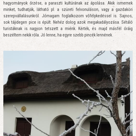
hagyományok őrzése, a paraszti kultúrának az ápolása. Akik ismernek
minket, tudhatják, látható pl. a szüreti felvonuláson, vagy a gazdaköri
szerepvállalásunkról. Jómagam foglalkozom vőfélykedéssel is. Sajnos,
sok tájidegen pice is épült. Nehéz dolog azok megakadályozása. Sétáló
turistáknak is nagyon tetszett a miénk. Kérték, és majd másfél óráig
beszéltem nekik róla. Jó lenne, ha egyre szebb pincék lennének.