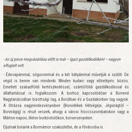
- Az új pince megvásárlása előtt is már – igazi gazdálkodóként – nagyon
elfoglalt volt.
- Édesapámmal, sógorommal és a két bátyámmal műveljük a szőlőt. De
végül is benne van mindenki. Minden kudarc vagy előrelépés: közös.
Emellett szabadföldi kertészkedéssel, szántóföldi gazdálkodással és
állattartással is foglalkozom. A borhoz kapcsolódóan a Borrend
Nagytanácsában bizottsági tag, a Borútban és a Gazdakörben tag vagyok.
A Strázsa nagyrendezvényeiben (Borvidékek Hétvégéje, Jégvirágtól –
Borvirágig) is részt veszek, ahogy a városi fröccsszombatokon vagy a
Márton-napon, illetve borkóstolókon, borversenyeken.
Eljutnak boraink a Bormámor szaküzletbe, de a fővárosba is.