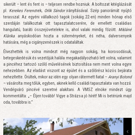
sikerült – lent és fent is – teljesen rendbe hozniuk. A boltozat kitéglázását
pl.
Kerekes Ferenc
nek,
Orlik
Sándor
irányításával. Szép panorámát nyújtó
terasszal. Az egyéni vállalkozó tagok (sokáig 22-en) minden hónap első
szerdáján találkoztak ott tapasztalatcserére, de emellett családias
hangulatú, baráti összejövetelekre is, ahol valaki mindig főzött.
Mikláné
Klárika
anyáskodóan hozta a süteményeket, és néha, dalversenyeik
hatására, még a cigányzenészek is odataláltak.
Élvezhették is volna mindezt még nagyon sokáig, ha korosodásuk,
betegeskedésük és vezetőjük halála megakadályozható lett volna, valamint
a pincéhez tartozó szőlő művelésének biztosítása nem ment volna egyre
nehezebben. Az eladást viszont az épület és a szőlőrész közös bejárata
nehezítette. Örültek, mikor az idén egy olyan rátermett fiatal –
Aranyi Botond
– vásárolta meg tőlük, egyben, akinek kellő családi tapasztalata van hozzá.
Vendégváró pincévé szeretné alakítani. A VMSZ elnöke mindezt úgy
kommentálta: „– Éljen tovább! Vigye a Strázsa jó hírét! Mi is betérünk majd
oda, továbbra is.”