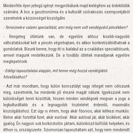
Mindenféle ilyen jellegű igényt megpróbálunk majd kielégíteni az érdeklődők
számára. A bor, a gasztronómia és a kulturált szórakozás szempontjából
szeretnénk a közönséget kiszolgálni.
- Terveznek-e valami specialitást, ami még nem volt vendégváró pincékben?
- Rengeteg ötletünk van, de egyelőre ahhoz kisebb-nagyobb
változtatásokat kell a pincén végrehajtani, és akkor konkretizálódhatnak a
gondolatok. Bízunk benne, hogy itt is kialakul az a családias specialitásunk,
amivel magunk rendelkezünk. De a további ötletek maradjanak egyelőre
meglepetések.
- Eddigi tapasztalatai alapján, mit tenne még hozzá vendéglátói
hitvallásához?
- Azt már mondtam, hogy külön korosztályt vagy réteget nem célozunk
meg, szeretnénk, ha mindenki jól érezné magát nálunk. Igyekszünk nem
különbséget tenni közöttük, hiszen minden vendégnek megvan a joga a
legkulturáltabb és a legnagyobb tiszteletet érdemlő, maximális
kiszolgáláshoz. Ezt úgy is értem, hogy akár főorvos, akár kétkezi munkás.
Illetve akár forinttal fizet, akár euróval. Akár autóval jár, akár biciklivel, akár
gyalog. Én nagyon sok borkóstolón jártam, különböző külföldi helyeken, és
itthon is, országszerte. Szomorúan tapasztaltam azt, hogy nem mindenütt