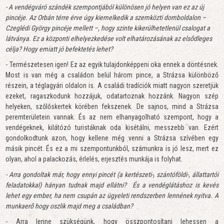
- A vendégváró szándék szempontjából különösen jó helyen van ez az új
pincéje. Az Orbán térre érve úgy kiemelkedik a szemközti domboldalon –
Czeglédi György pincéje mellett –, hogy szinte kikerülhetetlenül csalogat a
látványa. Ez a központi elhelyezkedése volt elhatározásának az elsődleges
célja? Hogy emiatt jó befektetés lehet?
- Természetesen igen! Ez az egyik tulajdonképpeni oka ennek a döntésnek.
Most is van még a családon belül három pince, a Strázsa különböző
részein, a téglagyári oldalon is. A családi tradíciók miatt nagyon szeretjük
ezeket, ragaszkodunk hozzájuk, odatartoznak hozzánk. Nagyon szép
helyeken, szőlőskertek körében fekszenek. De sajnos, mind a Strázsa
peremterületein vannak. És az nem elhanyagolható szempont, hogy a
vendégeknek, kilátózó turistáknak oda kisétálni, messzebb van. Ezért
gondolkodtunk azon, hogy kellene még venni a Strázsa szívében egy
másik pincét. És ez a mi szempontunkból, számunkra is jó lesz, mert ez
olyan, ahol a palackozás, érlelés, erjesztés munkája is folyhat.
- Arra gondoltak már, hogy ennyi pincét (a kertészeti-, szántóföldi-, állattartói
feladatokkal) hányan tudnak majd ellátni? És a vendéglátáshoz is kevés
lehet egy ember, ha nem csupán az ügyeleti rendszerben lennének nyitva. A
munkaerő hogy oszlik majd meg a családban?
- Arra lenne szükségünk, hogy összpontosítani lehessen a