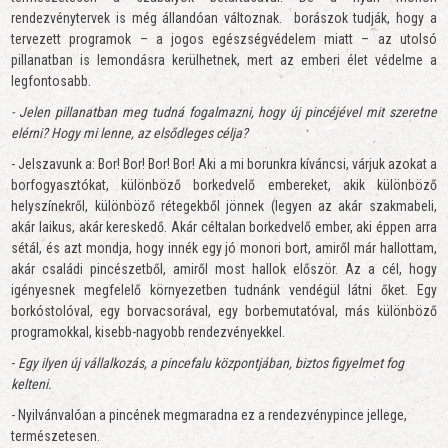
rendezvénytervek is még állandóan változnak. borászok tudják, hogy a
tervezett programok – a jogos egészségvédelem miatt – az utolsó
pillanatban is lemondásra kerülhetnek, mert az emberi élet védelme a
legfontosabb.
- Jelen pillanatban meg tudná fogalmazni, hogy új pincéjével mit szeretne
elérni? Hogy mi lenne, az elsődleges célja?
- Jelszavunk a: Bor! Bor! Bor! Bor! Aki a mi borunkra kíváncsi, várjuk azokat a
borfogyasztókat, különböző borkedvelő embereket, akik különböző
helyszínekről, különböző rétegekből jönnek (legyen az akár szakmabeli,
akár laikus, akár kereskedő. Akár céltalan borkedvelő ember, aki éppen arra
sétál, és azt mondja, hogy innék egy jó monori bort, amiről már hallottam,
akár családi pincészetből, amiről most hallok először. Az a cél, hogy
igényesnek megfelelő környezetben tudnánk vendégül látni őket. Egy
borkóstolóval, egy borvacsorával, egy borbemutatóval, más különböző
programokkal, kisebb-nagyobb rendezvényekkel.
-
Egy ilyen új vállalkozás, a pincefalu központjában, biztos figyelmet fog
kelteni.
- Nyilvánvalóan a pincének megmaradna ez a rendezvénypince jellege,
természetesen.