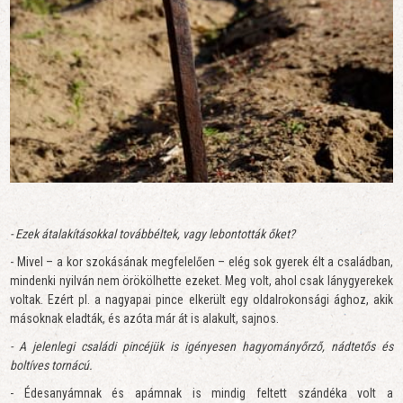
- Ezek átalakításokkal továbbéltek, vagy lebontották őket?
- Mivel – a kor szokásának megfelelően – elég sok gyerek élt a családban,
mindenki nyilván nem örökölhette ezeket. Meg volt, ahol csak lánygyerekek
voltak. Ezért pl. a nagyapai pince elkerült egy oldalrokonsági ághoz, akik
másoknak eladták, és azóta már át is alakult, sajnos.
- A jelenlegi családi pincéjük is igényesen hagyományőrző, nádtetős és
boltíves tornácú.
- Édesanyámnak és apámnak is mindig feltett szándéka volt a