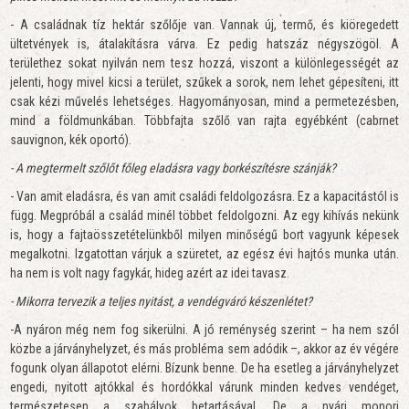
- A családnak tíz hektár szőlője van. Vannak új, termő, és kiöregedett
ültetvények is, átalakításra várva. Ez pedig hatszáz négyszögöl. A
területhez sokat nyilván nem tesz hozzá, viszont a különlegességét az
jelenti, hogy mivel kicsi a terület, szűkek a sorok, nem lehet gépesíteni, itt
csak kézi művelés lehetséges. Hagyományosan, mind a permetezésben,
mind a földmunkában. Többfajta szőlő van rajta egyébként (cabrnet
sauvignon, kék oportó).
- A megtermelt szőlőt főleg eladásra vagy borkészítésre szánják?
- Van amit eladásra, és van amit családi feldolgozásra. Ez a kapacitástól is
függ. Megpróbál a család minél többet feldolgozni. Az egy kihívás nekünk
is, hogy a fajtaösszetételünkből milyen minőségű bort vagyunk képesek
megalkotni. Izgatottan várjuk a szüretet, az egész évi hajtós munka után.
ha nem is volt nagy fagykár, hideg azért az idei tavasz.
- Mikorra tervezik a teljes nyitást, a vendégváró készenlétet?
-A nyáron még nem fog sikerülni. A jó reménység szerint – ha nem szól
közbe a járványhelyzet, és más probléma sem adódik –, akkor az év végére
fogunk olyan állapotot elérni. Bízunk benne. De ha esetleg a járványhelyzet
engedi, nyitott ajtókkal és hordókkal várunk minden kedves vendéget,
természetesen a szabályok betartásával. De a nyári monori