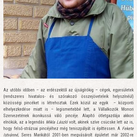
Az utóbbi időben – az erdészektől az újságírókig – cégek, egyesületek
(rendszeres hivatalos- és szórakozó összejöveteleik helyszínéül)
közösségi pincéket is létrehoztak. Ezek közül az egyik – központi
elhelyezkedése miatt is – legismertebbé lett, a Vállalkozók Monori
Szervezetének ikonikussá váló pincéje. Alapító ötletgazdája akkori
elnökük, az a legendás
Mikla László
volt, akinek szíve csücske lett az is,
hogy felső-strázsai pincéjéhez még teniszpályát is építtessen. A
Fekete
Istvánné
, Seres Marikától 2001-ben megvásárolt épületet már 2002-re