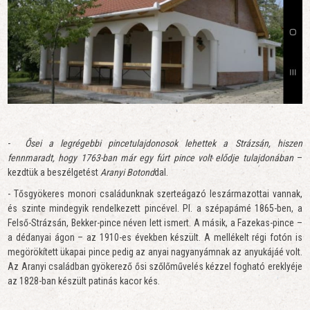
-
Ősei a legrégebbi pincetulajdonosok lehettek a Strázsán, hiszen
fennmaradt, hogy 1763-ban már egy fúrt pince volt elődje tulajdonában
–
kezdtük a beszélgetést
Aranyi Botond
dal.
- Tősgyökeres monori családunknak szerteágazó leszármazottai vannak,
és szinte mindegyik rendelkezett pincével. Pl. a szépapámé 1865-ben, a
Felső-Strázsán, Bekker-pince néven lett ismert. A másik, a Fazekas-pince –
a dédanyai ágon – az 1910-es években készült. A mellékelt régi fotón is
megörökített ükapai pince pedig az anyai nagyanyámnak az anyukájáé volt.
Az Aranyi családban gyökerező ősi szőlőművelés kézzel fogható ereklyéje
az 1828-ban készült patinás kacor kés.