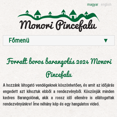
magyar
english
Főmenü
▼
Forralt boros barangolás 2024 Monori
Pincefalu
A hozzánk látogató vendégeknek köszönhetően, és amit az időjárás
engedett azt kihoztuk ebből a rendezvényből. Köszönjük minden
kedves Barangolónak, akik a rossz idő ellenére is ellátogattak
rendezvényünkre! Íme néhány kép és egy hangulatos videó.