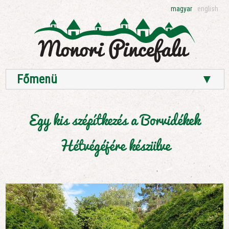
magyar
english
Főmenü
▼
Egy kis szépítkezés a Borvidékek
Hétvégéjére készülve