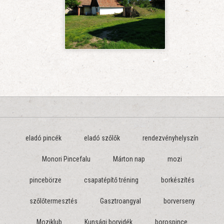
eladó pincék
eladó szőlők
rendezvényhelyszín
Monori Pincefalu
Márton nap
mozi
pincebörze
csapatépítő tréning
borkészítés
szőlőtermesztés
Gasztroangyal
borverseny
Moziklub
Kunsági borvidék
borospince