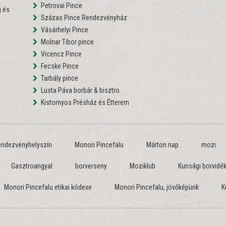
Petrovai Pince
 és
Százas Pince Rendezvényház
Vásárhelyi Pince
Molnar Tibor pince
Vicencz Pince
Fecske Pince
Tarbály pince
Lusta Páva borbár & bisztro
Kistornyos Présház és Étterem
endezvényhelyszín
Monori Pincefalu
Márton nap
mozi
Gasztroangyal
borverseny
Moziklub
Kunsági borvidé
Monori Pincefalu etikai kódexe
Monori Pincefalu, jövőképünk
K