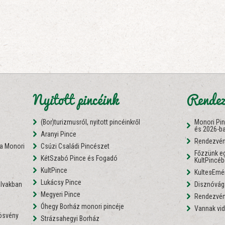
Nyitott pincéink
Rendez
(Bor)turizmusról, nyitott pincéinkről
Monori Pi
és 2026-b
Aranyi Pince
Rendezvén
 a Monori
Csúzi Családi Pincészet
Főzzünk eg
KétSzabó Pince és Fogadó
KultPincé
i
KultPince
KultesEmé
Lukácsy Pince
lvakban
Disznóvágá
Megyeri Pince
Rendezvén
Óhegy Borház monori pincéje
Vannak vid
nösvény
Strázsahegyi Borház