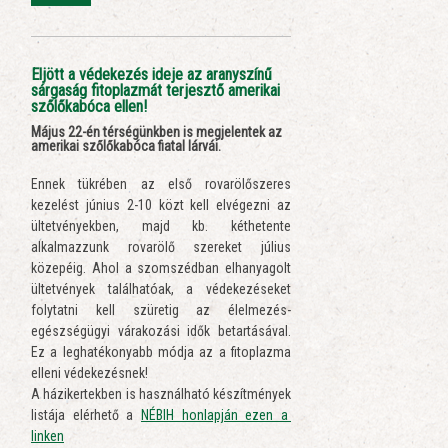
Eljött a védekezés ideje az aranyszínű
sárgaság fitoplazmát terjesztő amerikai
szőlőkabóca ellen!
Május 22-én térségünkben is megjelentek az
amerikai szőlőkabóca fiatal lárvái.
Ennek tükrében az első rovarölőszeres
kezelést június 2-10 közt kell elvégezni az
ültetvényekben, majd kb. kéthetente
alkalmazzunk rovarölő szereket július
közepéig. Ahol a szomszédban elhanyagolt
ültetvények találhatóak, a védekezéseket
folytatni kell szüretig az élelmezés-
egészségügyi várakozási idők betartásával.
Ez a leghatékonyabb módja az a fitoplazma
elleni védekezésnek!
A házikertekben is használható készítmények
listája elérhető a
NÉBIH honlapján ezen a
linken