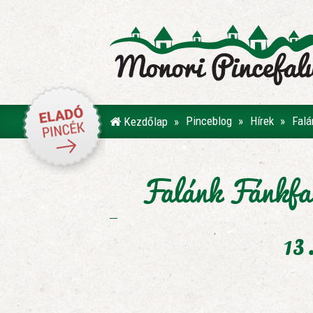
Pinceblog
Hírek
Falá
Kezdőlap
Falánk Fánkfal
13