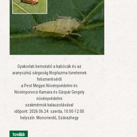
Gyakorlati bemutató a kabócák és az
aranyszínű sárgaság fitoplazma tüneteinek
felismeréséről
a Pest Megyei Növényvédelmi és
Növényorvosi Kamara és Gáspár Gergely
növényvédelmi
szakmérnök kalauzolásával
időpont: 2026.06.24. szerda, 10.00-12.00
helyszín: Monorierdő, Szárazhegy
tovább