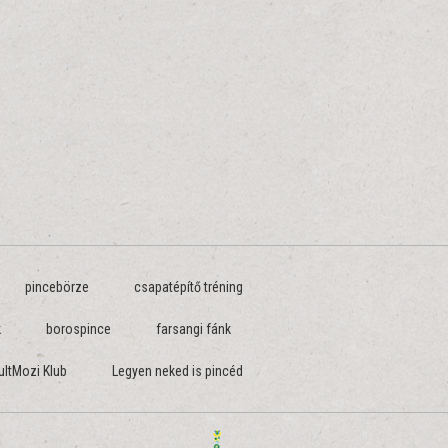
pincebörze
csapatépítő tréning
k
borospince
farsangi fánk
ultMozi Klub
Legyen neked is pincéd