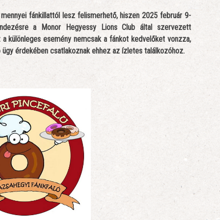
 mennyei fánkillattól lesz felismerhető, hiszen 2025 február 9-
endezésre a Monor Hegyessy Lions Club által szervezett
z a különleges esemény nemcsak a fánkot kedvelőket vonzza,
ó ügy érdekében csatlakoznak ehhez az ízletes találkozóhoz.