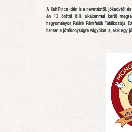
A KultPince idén is a nevetéstől, jókedvtől és
én 13 órától XIII. alkalommal kerül megr
hagyományos Falánk Fánkfalók Találkozója. E
hanem a jótékonyságra vágyókat is, akik egy j