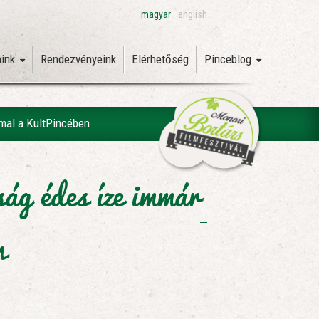
magyar
english
aink
Rendezvényeink
Elérhetőség
Pinceblog
mmal a KultPincében
ág édes íze immár
n