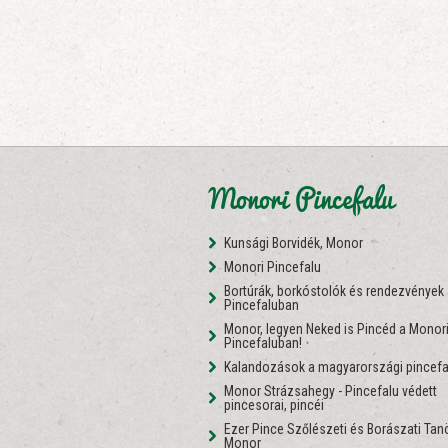
Monori Pincefalu
Kunsági Borvidék, Monor
Monori Pincefalu
Bortúrák, borkóstolók és rendezvények
Pincefaluban
Monor, legyen Neked is Pincéd a Monor
Pincefaluban!
Kalandozások a magyarországi pincefa
Monor Strázsahegy - Pincefalu védett
pincesorai, pincéi
Ezer Pince Szőlészeti és Borászati Ta
Monor