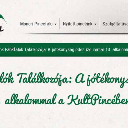
Monori Pincefalu
Nyitott pincéink
Szolgáltatás
nk Fánkfalók Találkozója: A jótékonyság édes íze immár 13. alkalo
ók Találkozója: A jótékonys
. alkalommal a KultPincébe