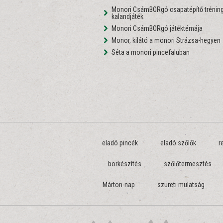
Monori CsámBORgó csapatépítő tréning
kalandjáték
Monori CsámBORgó játéktémája
Monor, kilátó a monori Strázsa-hegyen
Séta a monori pincefaluban
eladó pincék
eladó szőlők
r
borkészítés
szőlőtermesztés
Márton-nap
szüreti mulatság