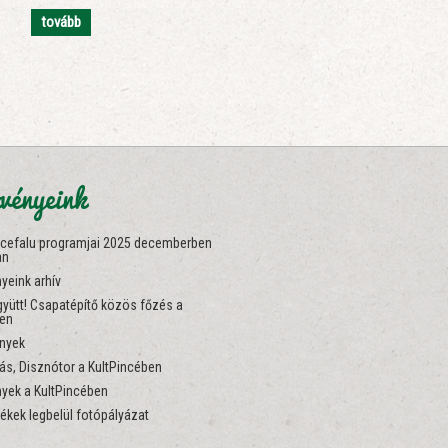
tovább
vényeink
ncefalu programjai 2025 decemberben
an
yeink arhív
yütt! Csapatépítő közös főzés a
ben
nyek
s, Disznótor a KultPincében
yek a KultPincében
ékek legbelül fotópályázat