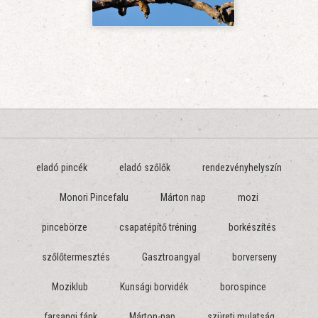
eladó pincék
eladó szőlők
rendezvényhelyszín
Monori Pincefalu
Márton nap
mozi
pincebörze
csapatépítő tréning
borkészítés
szőlőtermesztés
Gasztroangyal
borverseny
Moziklub
Kunsági borvidék
borospince
farsangi fánk
Márton-nap
szüreti mulatság