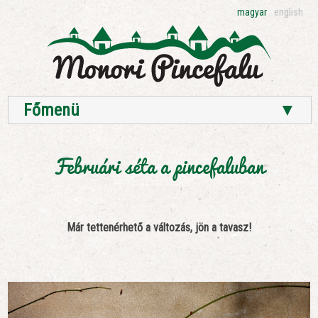
magyar
english
Főmenü
▼
Februári séta a pincefaluban
Már tettenérhető a változás, jön a tavasz!