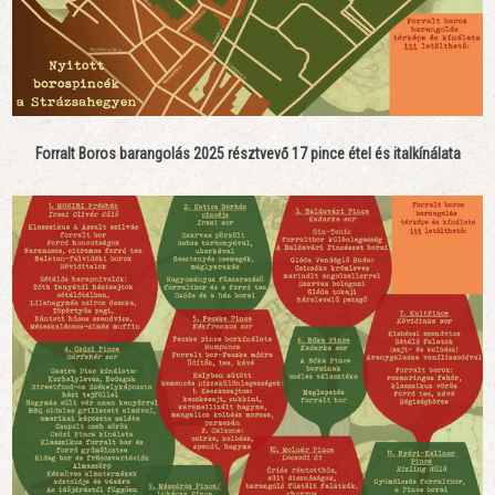
Forralt Boros barangolás 2025 résztvevő 17 pince étel és italkínálata