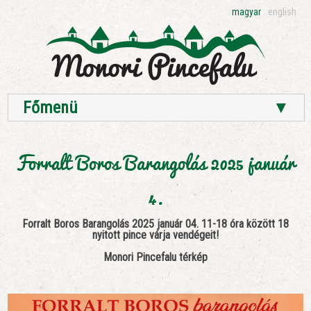
magyar
english
Főmenü
▼
Forralt Boros Barangolás 2025 január
4.
Forralt Boros Barangolás 2025 január 04. 11-18 óra között 18
nyitott pince várja vendégeit!
Monori Pincefalu térkép