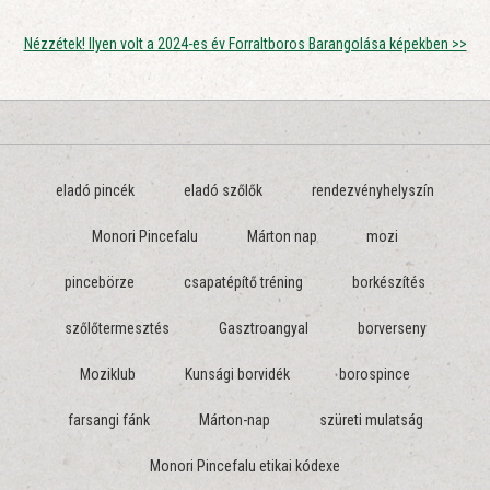
Nézzétek! Ilyen volt a 2024-es év Forraltboros Barangolása képekben >>
eladó pincék
eladó szőlők
rendezvényhelyszín
Monori Pincefalu
Márton nap
mozi
pincebörze
csapatépítő tréning
borkészítés
szőlőtermesztés
Gasztroangyal
borverseny
Moziklub
Kunsági borvidék
borospince
farsangi fánk
Márton-nap
szüreti mulatság
Monori Pincefalu etikai kódexe