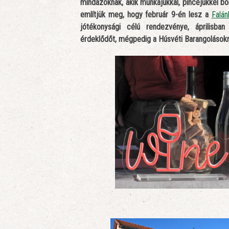
mindazoknak, akik munkájukkal, pincéjükkel bor
említjük meg, hogy február 9-én lesz a
Falán
jótékonysági célú rendezvénye, áprilisb
érdeklődőt, mégpedig a Húsvéti Barangolásokr