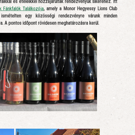
aikkal és ételeikkel hozzájárultak rendezvényük sikeréhez. Itt
k Fánkfalók Találkozója
, amely a Monor Hegyessy Lions Club
an ismételten egy közösségi rendezvényre várunk minden
a. A pontos időpont rövidesen meghatározásra kerül.