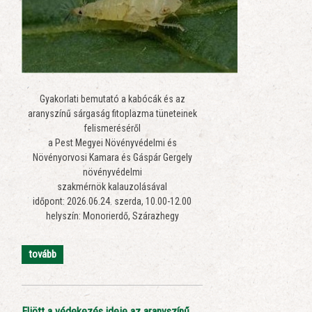
Gyakorlati bemutató a kabócák és az
aranyszínű sárgaság fitoplazma tüneteinek
felismeréséről
a Pest Megyei Növényvédelmi és
Növényorvosi Kamara és Gáspár Gergely
növényvédelmi
szakmérnök kalauzolásával
időpont: 2026.06.24. szerda, 10.00-12.00
helyszín: Monorierdő, Szárazhegy
tovább
Eljött a védekezés ideje az aranyszínű