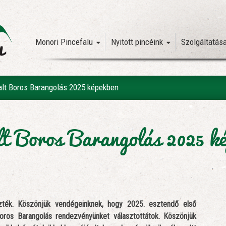
Monori Pincefalu
Nyitott pincéink
Szolgáltatás
alt Boros Barangolás 2025 képekben
t Boros Barangolás 2025 k
aszték. Köszönjük vendégeinknek, hogy 2025. esztendő első
Boros Barangolás rendezvényünket választottátok. Köszönjük