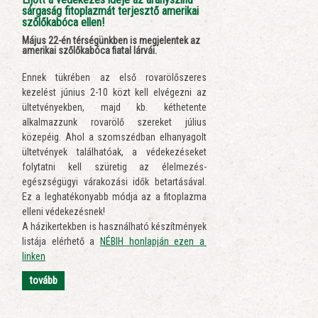
sárgaság fitoplazmát terjesztő amerikai
szőlőkabóca ellen!
Május 22-én térségünkben is megjelentek az
amerikai szőlőkabóca fiatal lárvái.
Ennek tükrében az első rovarölőszeres
kezelést június 2-10 közt kell elvégezni az
ültetvényekben, majd kb. kéthetente
alkalmazzunk rovarölő szereket július
közepéig. Ahol a szomszédban elhanyagolt
ültetvények találhatóak, a védekezéseket
folytatni kell szüretig az élelmezés-
egészségügyi várakozási idők betartásával.
Ez a leghatékonyabb módja az a fitoplazma
elleni védekezésnek!
A házikertekben is használható készítmények
listája elérhető a
NÉBIH honlapján ezen a
linken
tovább