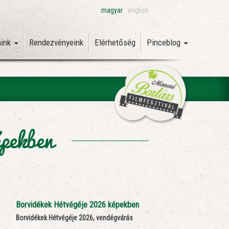
magyar
english
aink
Rendezvényeink
Elérhetőség
Pinceblog
épekben
Borvidékek Hétvégéje 2026 képekben
Borvidékek Hétvégéje 2026, vendégvárás