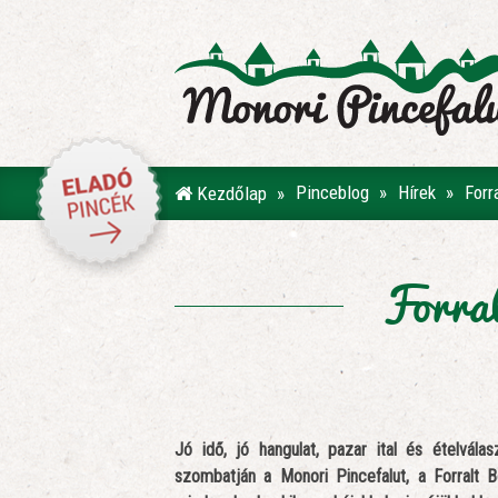
Pinceblog
Hírek
Forr
Kezdőlap
Forral
Jó idő, jó hangulat, pazar ital és ételvál
szombatján a Monori Pincefalut, a Forralt 