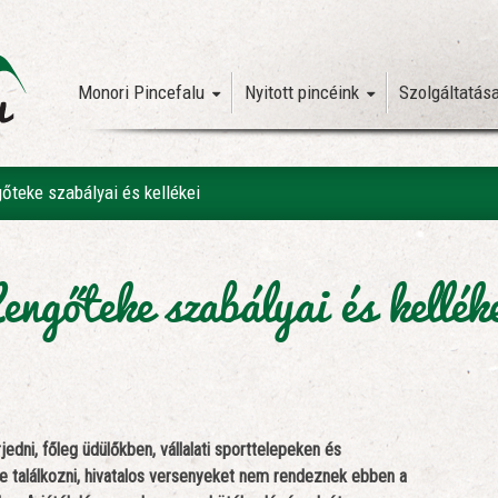
Monori Pincefalu
Nyitott pincéink
Szolgáltatás
őteke szabályai és kellékei
engőteke szabályai és kellék
dni, főleg üdülőkben, vállalati sporttelepeken és
e találkozni, hivatalos versenyeket nem rendeznek ebben a