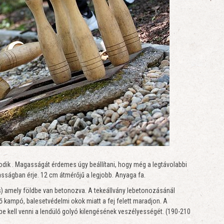
zodik . Magasságát érdemes úgy beállítani, hogy még a legtávolabbi
gasságban érje. 12 cm átmérőjű a legjobb. Anyaga fa.
l is) amely földbe van betonozva. A tekeállvány lebetonozásánál
ő kampó, balesetvédelmi okok miatt a fej felett maradjon. A
mbe kell venni a lendülő golyó kilengésének veszélyességét. (190-210