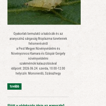
Gyakorlati bemutató a kabócák és az
aranyszínű sárgaság fitoplazma tüneteinek
felismeréséről
a Pest Megyei Növényvédelmi és
Növényorvosi Kamara és Gáspár Gergely
növényvédelmi
szakmérnök kalauzolásával
időpont: 2026.06.24. szerda, 10.00-12.00
helyszín: Monorierdő, Szárazhegy
tovább
Eljött a védekezés ideje az aranyszínű