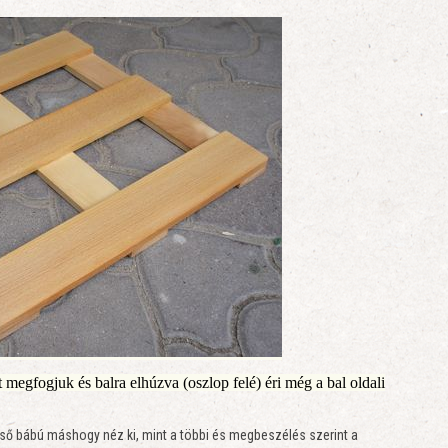
t megfogjuk és balra elhúzva (oszlop felé) éri még a bal oldali
ső bábú máshogy néz ki, mint a többi és megbeszélés szerint a