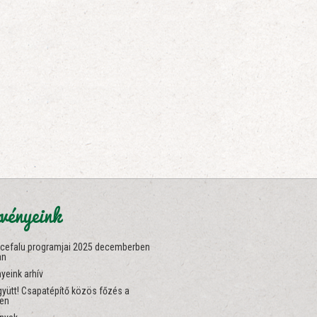
vényeink
ncefalu programjai 2025 decemberben
an
yeink arhív
yütt! Csapatépítő közös főzés a
ben