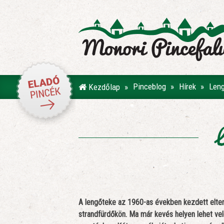
Pinceblog
Hírek
Leng
Kezdőlap
L
A lengőteke az 1960-as években kezdett elterje
strandfürdőkön. Ma már kevés helyen lehet vel