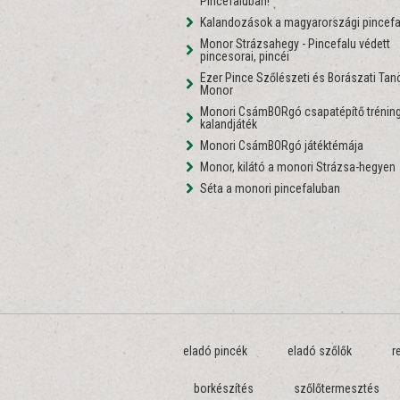
Pincefaluban!
Kalandozások a magyarországi pincefa
Monor Strázsahegy - Pincefalu védett
pincesorai, pincéi
Ezer Pince Szőlészeti és Borászati Ta
Monor
Monori CsámBORgó csapatépítő tréning
kalandjáték
Monori CsámBORgó játéktémája
Monor, kilátó a monori Strázsa-hegyen
Séta a monori pincefaluban
eladó pincék
eladó szőlők
r
borkészítés
szőlőtermesztés