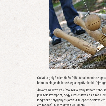
Golyó: a golyó a lendülés felöli oldal sarkához iga
bábut is elérje, de lehetőleg a legközelebbit fejma
Állvány: hajlított vas (ma sok állvány látható fábó
javasolt szempont, hogy a keresztvas és a rajta lév
lengőteke helyigényes játék. A telepítésnél figyele
cm magas). A keresztvas kb. 70 cm.