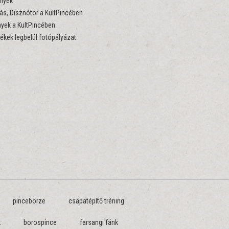
nyek
s, Disznótor a KultPincében
yek a KultPincében
ékek legbelül fotópályázat
pincebörze
csapatépítő tréning
k
borospince
farsangi fánk