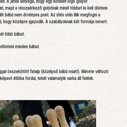
en. A játék lényege, hogy egy kötélen lógó golyót
at, majd a visszaérkező golyónak minél többet le kell dönteni
lált bábú nem érvényes pont. Az ütés után illik megfogni a
l, hogy középre igazodik. A szabályoknak két formája ismert.
él több bábut.
edönteni minden bábut.
aggal összekötött fatalp (középső bábú miatt). Mérete változó
képest átlóba fordul, tehát valamelyik sarka áll felénk.