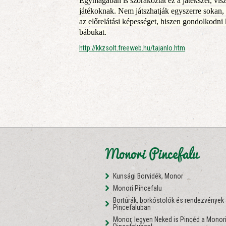
Egymagában is szórakoztat ez a játékszer, vis
játékoknak. Nem játszhatják egyszerre sokan, 
az előrelátási képességet, hiszen gondolkodni k
bábukat.
http://kkzsolt.freeweb.hu/tajanlo.htm
Monori Pincefalu
Kunsági Borvidék, Monor
Monori Pincefalu
Bortúrák, borkóstolók és rendezvények
Pincefaluban
Monor, legyen Neked is Pincéd a Monor