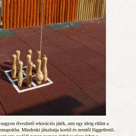
nagyon élvezhető rekreációs játék, ami egy ideig eltűnt a
ennapokba. Mindenki játszhatja kortól és nemtől függetlenül.