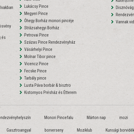
KultesEmé
Lukácsy Pince
lvakban
Disznóvágá
Megyeri Pince
Rendezvén
Óhegy Borház monori pincéje
Vannak vid
nösvény
Strázsahegyi Borház
Petrovai Pince
 és
Százas Pince Rendezvényház
Vásárhelyi Pince
Molnar Tibor pince
Vicencz Pince
Fecske Pince
Tarbály pince
Lusta Páva borbár & bisztro
Kistornyos Présház és Étterem
endezvényhelyszín
Monori Pincefalu
Márton nap
mozi
Gasztroangyal
borverseny
Moziklub
Kunsági borvidé