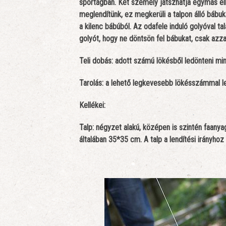
sportágban. Két személy játszhatja egymás ell
meglendítünk, ez megkerüli a talpon álló bábuk
a kilenc bábúból. Az odafele induló golyóval ta
golyót, hogy ne döntsön fel bábukat, csak azza
Teli dobás: adott számú lökésből ledönteni min
Tarolás: a lehető legkevesebb lökésszámmal l
Kellékei:
Talp: négyzet alakú, középen is szintén faany
általában 35*35 cm. A talp a lendítési irányhoz 