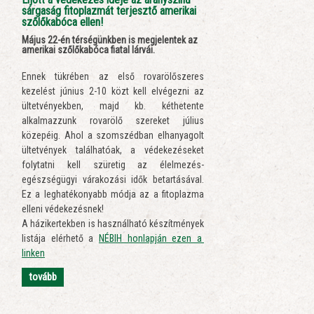
sárgaság fitoplazmát terjesztő amerikai
szőlőkabóca ellen!
Május 22-én térségünkben is megjelentek az
amerikai szőlőkabóca fiatal lárvái.
Ennek tükrében az első rovarölőszeres
kezelést június 2-10 közt kell elvégezni az
ültetvényekben, majd kb. kéthetente
alkalmazzunk rovarölő szereket július
közepéig. Ahol a szomszédban elhanyagolt
ültetvények találhatóak, a védekezéseket
folytatni kell szüretig az élelmezés-
egészségügyi várakozási idők betartásával.
Ez a leghatékonyabb módja az a fitoplazma
elleni védekezésnek!
A házikertekben is használható készítmények
listája elérhető a
NÉBIH honlapján ezen a
linken
tovább