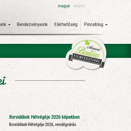
magyar
english
aink
Rendezvényeink
Elérhetőség
Pinceblog
ei
Borvidékek Hétvégéje 2026 képekben
Borvidékek Hétvégéje 2026, vendégvárás