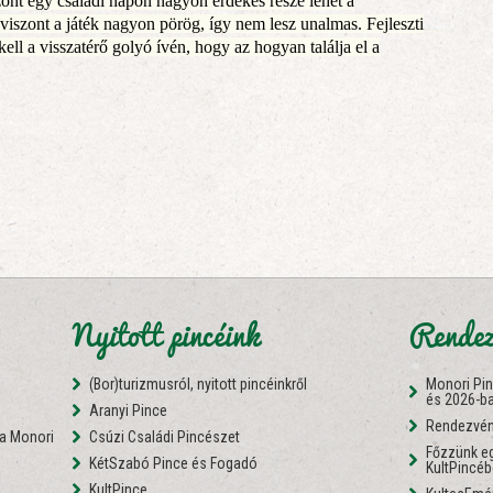
zont egy családi napon nagyon érdekes része lehet a
viszont a játék nagyon pörög, így nem lesz unalmas. Fejleszti
ell a visszatérő golyó ívén, hogy az hogyan találja el a
Nyitott pincéink
Rendez
(Bor)turizmusról, nyitott pincéinkről
Monori Pi
és 2026-b
Aranyi Pince
Rendezvén
 a Monori
Csúzi Családi Pincészet
Főzzünk eg
KétSzabó Pince és Fogadó
KultPincé
i
KultPince