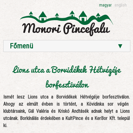
magyar
english
Főmenü
▼
Lions utca a Borvidékek Hétvégéje
borfesztiválon
Ismét lesz Lions utca a Borvidékek Hétvégéje borfesztiválon.
Ahogy az elmúlt évben is történt, a Kövidinka sor végén
klubtársaink, Gál Valéria és Kriskó Andtásék adnak helyt a Lions
utcának. Borkínálás érdekében a KultPince és a KerBor Kft. települ
ki.