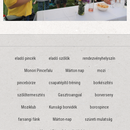
eladó pincék
eladó szőlők
rendezvényhelyszín
Monori Pincefalu
Márton nap
mozi
pincebörze
csapatépítő tréning
borkészítés
szőlőtermesztés
Gasztroangyal
borverseny
Moziklub
Kunsági borvidék
borospince
farsangi fánk
Márton-nap
szüreti mulatság