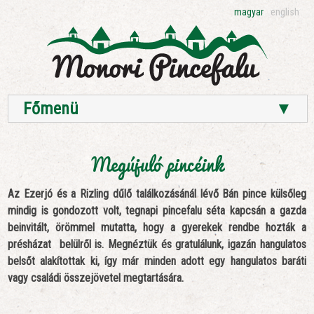
magyar
english
Főmenü
▼
Megújuló pincéink
Az Ezerjó és a Rizling dűlő találkozásánál lévő Bán pince külsőleg
mindig is gondozott volt, tegnapi pincefalu séta kapcsán a gazda
beinvitált, örömmel mutatta, hogy a gyerekek rendbe hozták a
présházat belülről is. Megnéztük és gratulálunk, igazán hangulatos
belsőt alakítottak ki, így már minden adott egy hangulatos baráti
vagy családi összejövetel megtartására.