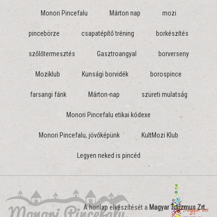
Monori Pincefalu
Márton nap
mozi
pincebörze
csapatépítő tréning
borkészítés
szőlőtermesztés
Gasztroangyal
borverseny
Moziklub
Kunsági borvidék
borospince
farsangi fánk
Márton-nap
szüreti mulatság
Monori Pincefalu etikai kódexe
Monori Pincefalu, jövőképünk
KultMozi Klub
Legyen neked is pincéd
A honlap elkészítését a
Magyar Turizmus Zrt.