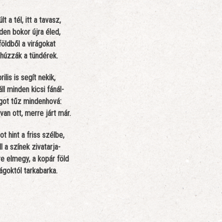
lt a tél, itt a tavasz,
den bokor újra éled,
földből a virágokat
őhúzzák a tündérek.
rilis is segít nekik,
l minden kicsi fánál-
ágot tűz mindenhová:
van ott, merre járt már.
ot hint a friss szélbe,
l a színek zivatarja-
e elmegy, a kopár föld
rágoktól tarkabarka.