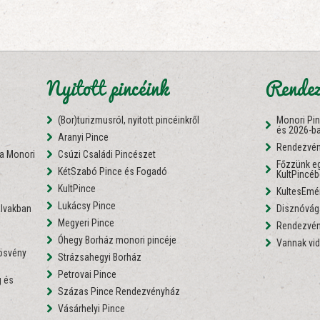
Nyitott pincéink
Rendez
(Bor)turizmusról, nyitott pincéinkről
Monori Pi
és 2026-b
Aranyi Pince
Rendezvén
 a Monori
Csúzi Családi Pincészet
Főzzünk eg
KétSzabó Pince és Fogadó
KultPincé
i
KultPince
KultesEmé
Lukácsy Pince
lvakban
Disznóvágá
Megyeri Pince
Rendezvén
Óhegy Borház monori pincéje
Vannak vid
nösvény
Strázsahegyi Borház
Petrovai Pince
 és
Százas Pince Rendezvényház
Vásárhelyi Pince