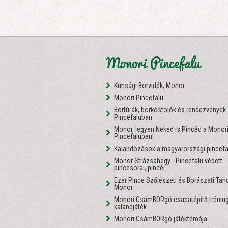
Monori Pincefalu
Kunsági Borvidék, Monor
Monori Pincefalu
Bortúrák, borkóstolók és rendezvények
Pincefaluban
Monor, legyen Neked is Pincéd a Monor
Pincefaluban!
Kalandozások a magyarországi pincefa
Monor Strázsahegy - Pincefalu védett
pincesorai, pincéi
Ezer Pince Szőlészeti és Borászati Ta
Monor
Monori CsámBORgó csapatépítő tréning
kalandjáték
Monori CsámBORgó játéktémája