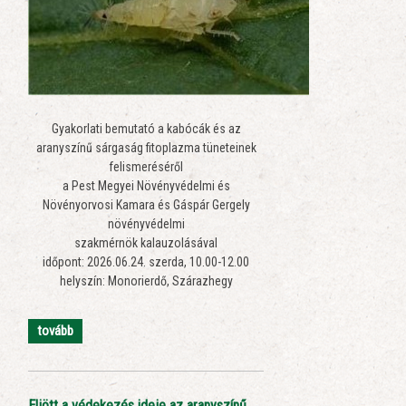
Gyakorlati bemutató a kabócák és az
aranyszínű sárgaság fitoplazma tüneteinek
felismeréséről
a Pest Megyei Növényvédelmi és
Növényorvosi Kamara és Gáspár Gergely
növényvédelmi
szakmérnök kalauzolásával
időpont: 2026.06.24. szerda, 10.00-12.00
helyszín: Monorierdő, Szárazhegy
tovább
Eljött a védekezés ideje az aranyszínű