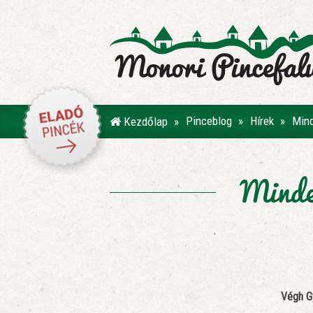
Pinceblog
Hírek
Mind
Kezdőlap
Minden
Végh Gy