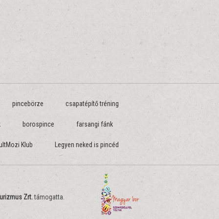
pincebörze
csapatépítő tréning
k
borospince
farsangi fánk
ultMozi Klub
Legyen neked is pincéd
urizmus Zrt.
támogatta.