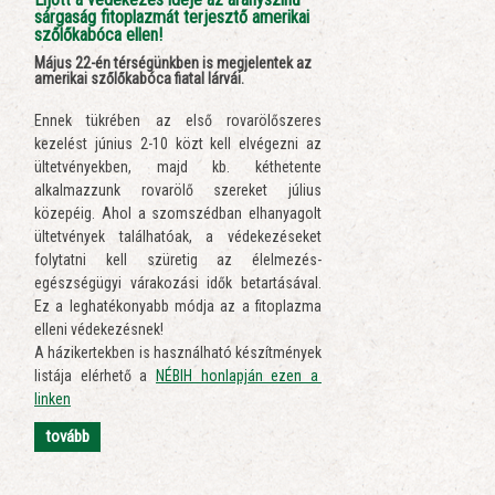
sárgaság fitoplazmát terjesztő amerikai
szőlőkabóca ellen!
Május 22-én térségünkben is megjelentek az
amerikai szőlőkabóca fiatal lárvái.
Ennek tükrében az első rovarölőszeres
kezelést június 2-10 közt kell elvégezni az
ültetvényekben, majd kb. kéthetente
alkalmazzunk rovarölő szereket július
közepéig. Ahol a szomszédban elhanyagolt
ültetvények találhatóak, a védekezéseket
folytatni kell szüretig az élelmezés-
egészségügyi várakozási idők betartásával.
Ez a leghatékonyabb módja az a fitoplazma
elleni védekezésnek!
A házikertekben is használható készítmények
listája elérhető a
NÉBIH honlapján ezen a
linken
tovább