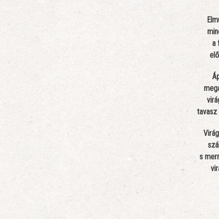
Elmú
min
a 
el
Áp
megál
vir
tavasz 
Virág
szál
s merr
vi