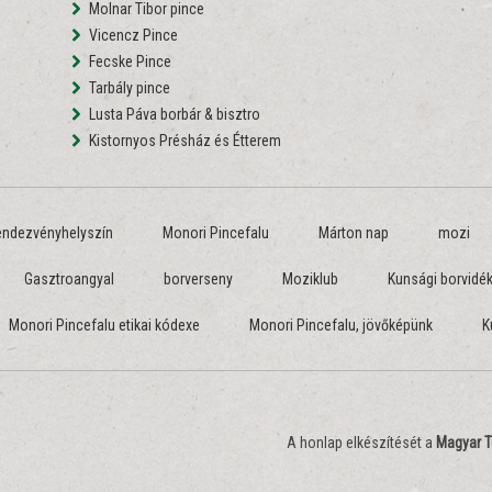
Molnar Tibor pince
Vicencz Pince
Fecske Pince
Tarbály pince
Lusta Páva borbár & bisztro
Kistornyos Présház és Étterem
endezvényhelyszín
Monori Pincefalu
Márton nap
mozi
Gasztroangyal
borverseny
Moziklub
Kunsági borvidé
Monori Pincefalu etikai kódexe
Monori Pincefalu, jövőképünk
K
A honlap elkészítését a
Magyar T