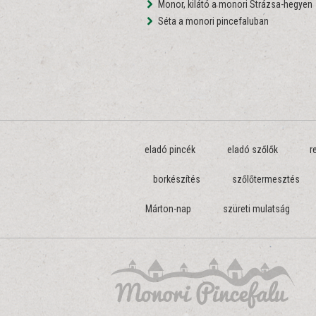
Monor, kilátó a monori Strázsa-hegyen
Séta a monori pincefaluban
eladó pincék
eladó szőlők
r
borkészítés
szőlőtermesztés
Márton-nap
szüreti mulatság