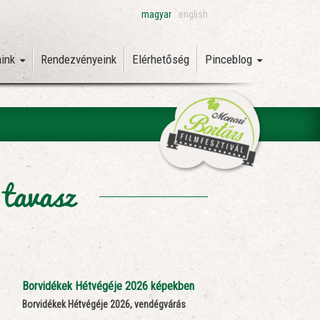
magyar
english
aink
Rendezvényeink
Elérhetőség
Pinceblog
 tavasz
Borvidékek Hétvégéje 2026 képekben
Borvidékek Hétvégéje 2026, vendégvárás