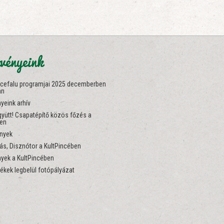
vényeink
ncefalu programjai 2025 decemberben
an
yeink arhív
yütt! Csapatépítő közös főzés a
ben
nyek
s, Disznótor a KultPincében
yek a KultPincében
ékek legbelül fotópályázat