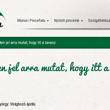
Monori Pincefalu
Nyitott pincéink
Szolgáltatás
en jel arra mutat, hogy itt a tavasz
 jel arra mutat, hogy itt a
örgy: Virághozó április