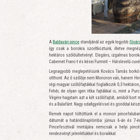
A
Baldavári pince
standjánál az egyik legjobb
fővár
így csak a borokra szorítkoztunk, illetve megn
hektáros szőlőültetvényt. Elegáns, izgalmas boroka
Cabernet Franc-t és kései Furmint – Hárslevelű cuvée
Legnagyobb meglepetésünk Kovács Tamás borkóstol
otthont. Az ő szőlője nem Monoron van, hanem Hev
régi magyar szőlőfajtákkal foglalkozik 0,3 hektáro
Fehér, de olyan igen ritka fajtákkal is, mint a Pur
Végére hagytam azt a két szőlőfajtát, amiből bort
és a Balafánt. Nagy odafigyeléssel és gonddal készít
Remek napot töltöttünk el a monori pincefaluba
dátumát a határidőnaplómba: június 6-án és 7-én
Pincefesztivál mintájára nemcsak a helyi pinc
rendezvényt jelenlétükkel és boraikkal.