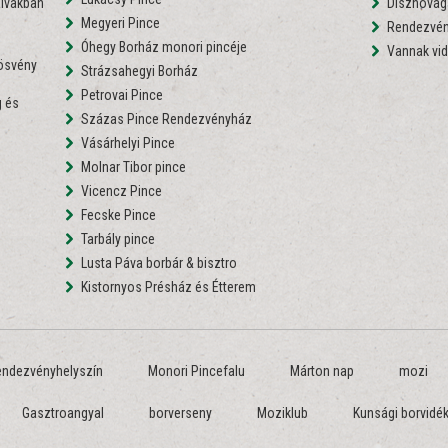
lvakban
Disznóvágá
Megyeri Pince
Rendezvén
Óhegy Borház monori pincéje
Vannak vid
nösvény
Strázsahegyi Borház
Petrovai Pince
 és
Százas Pince Rendezvényház
Vásárhelyi Pince
Molnar Tibor pince
Vicencz Pince
Fecske Pince
Tarbály pince
Lusta Páva borbár & bisztro
Kistornyos Présház és Étterem
endezvényhelyszín
Monori Pincefalu
Márton nap
mozi
Gasztroangyal
borverseny
Moziklub
Kunsági borvidé