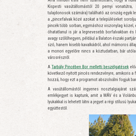
Kispesti vasútállomástól 20 pernyi vonatútra
tulajdonosok számára) található az ország egyik l
a „pincefalvak közé azokat a településeket sorol
pincék több sorban, egymáshoz viszonylag közel, eg
óhatatlanul is jár a legnevesebb borfalvakban és 
avagy szőlőhegyen, például a Balaton északi partján
szó, hanem kisebb kavalkádról, ahol mámoros állap
a monori egyelőre nincs a köztudatban, bár utólag
városrészről.
A
Tarbály Pincében Bor melletti beszélgatések
elő
következő nyitott pincés rendezvényre, amikoris a 
hozzá, hogy ezt a programot abszolválni fogjuk bar
A vasútállomástól ingyenes nosztalgiajárat szá
emlékjegyet is kaptunk, amit a MÁV és a Volánbu
lyukakkal is lehetett látni a jegyet a régi stílusú 
együttestől.