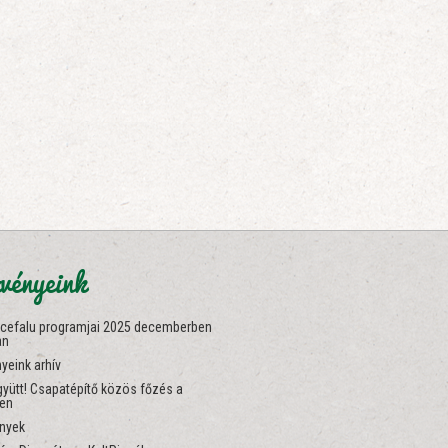
vényeink
ncefalu programjai 2025 decemberben
an
yeink arhív
yütt! Csapatépítő közös főzés a
ben
nyek