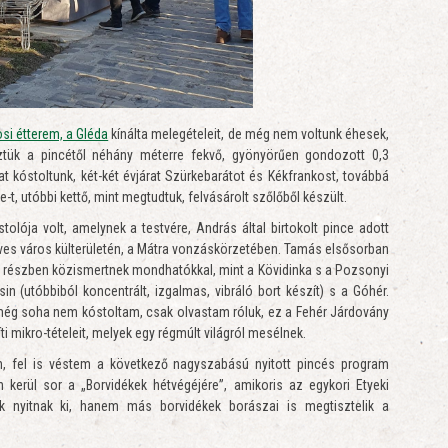
osi étterem, a Gléda
kínálta melegételeit, de még nem voltunk éhesek,
éztük a pincétől néhány méterre fekvő, gyönyörűen gondozott 0,3
t kóstoltunk, két-két évjárat Szürkebarátot és Kékfrankost, továbbá
-t, utóbbi kettő, mint megtudtuk, felvásárolt szőlőből készült.
ója volt, amelynek a testvére, András által birtokolt pince adott
es város külterületén, a Mátra vonzáskörzetében. Tamás elsősorban
n, részben közismertnek mondhatókkal, mint a Kövidinka s a Pozsonyi
csin (utóbbiból koncentrált, izgalmas, vibráló bort készít) s a Góhér.
 még soha nem kóstoltam, csak olvastam róluk, ez a Fehér Járdovány
i mikro-tételeit, melyek egy régmúlt világról mesélnek.
n, fel is véstem a következő nagyszabású nyitott pincés program
 kerül sor a „Borvidékek hétvégéjére”, amikoris az egykori Etyeki
ék nyitnak ki, hanem más borvidékek borászai is megtisztelik a