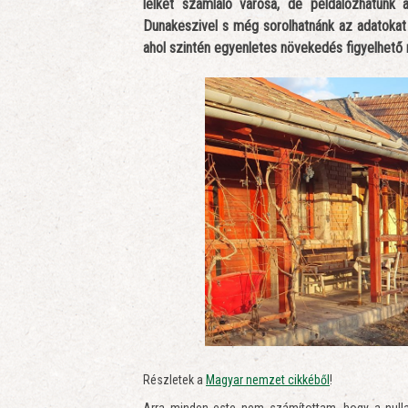
lelket számláló városa, de példálózhatunk 
Dunakeszivel s még sorolhatnánk az adatokat
ahol szintén egyenletes növekedés figyelhető
Részletek a
Magyar nemzet cikkéből
!
Arra minden este nem számítottam, hogy a nulla