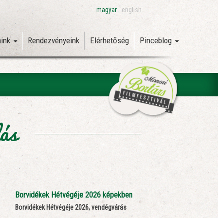
magyar
english
aink
Rendezvényeink
Elérhetőség
Pinceblog
lás
Borvidékek Hétvégéje 2026 képekben
Borvidékek Hétvégéje 2026, vendégvárás