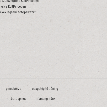
s, Disznótor a KultPincében
yek a KultPincében
ékek legbelül fotópályázat
pincebörze
csapatépítő tréning
k
borospince
farsangi fánk