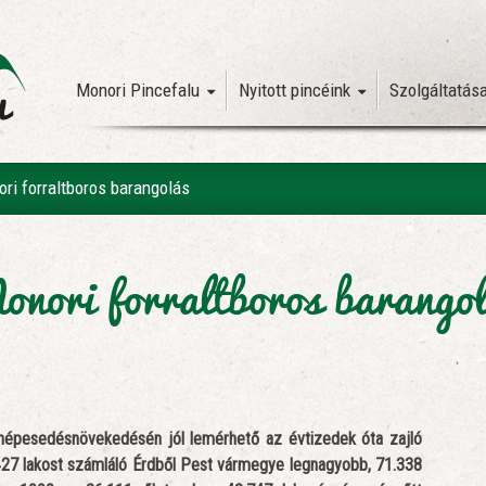
Monori Pincefalu
Nyitott pincéink
Szolgáltatás
ri forraltboros barangolás
nori forraltboros barango
népesedésnövekedésén jól lemérhető az évtizedek óta zajló
3.427 lakost számláló Érdből Pest vármegye legnagyobb, 71.338