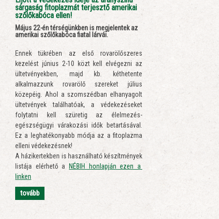
sárgaság fitoplazmát terjesztő amerikai
szőlőkabóca ellen!
Május 22-én térségünkben is megjelentek az
amerikai szőlőkabóca fiatal lárvái.
Ennek tükrében az első rovarölőszeres
kezelést június 2-10 közt kell elvégezni az
ültetvényekben, majd kb. kéthetente
alkalmazzunk rovarölő szereket július
közepéig. Ahol a szomszédban elhanyagolt
ültetvények találhatóak, a védekezéseket
folytatni kell szüretig az élelmezés-
egészségügyi várakozási idők betartásával.
Ez a leghatékonyabb módja az a fitoplazma
elleni védekezésnek!
A házikertekben is használható készítmények
listája elérhető a
NÉBIH honlapján ezen a
linken
tovább