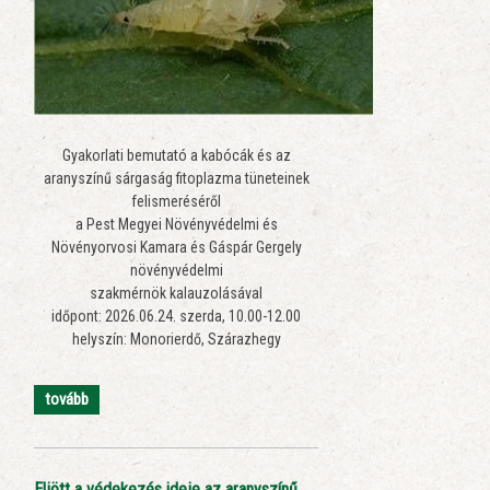
Gyakorlati bemutató a kabócák és az
aranyszínű sárgaság fitoplazma tüneteinek
felismeréséről
a Pest Megyei Növényvédelmi és
Növényorvosi Kamara és Gáspár Gergely
növényvédelmi
szakmérnök kalauzolásával
időpont: 2026.06.24. szerda, 10.00-12.00
helyszín: Monorierdő, Szárazhegy
tovább
Eljött a védekezés ideje az aranyszínű