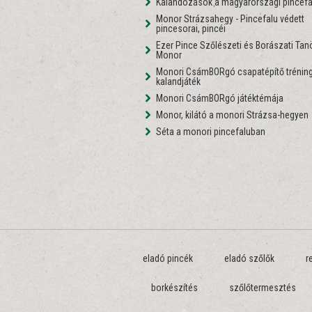
Kalandozások a magyarországi pincefa
Monor Strázsahegy - Pincefalu védett
pincesorai, pincéi
Ezer Pince Szőlészeti és Borászati Ta
Monor
Monori CsámBORgó csapatépítő tréning
kalandjáték
Monori CsámBORgó játéktémája
Monor, kilátó a monori Strázsa-hegyen
Séta a monori pincefaluban
eladó pincék
eladó szőlők
r
borkészítés
szőlőtermesztés