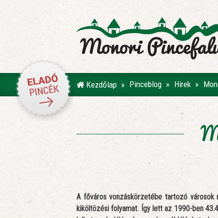
Pinceblog
Hírek
Mono
Kezdőlap
Mo
A főváros vonzáskörzetébe tartozó városok 
kiköltözési folyamat. Így lett az 1990-ben 4