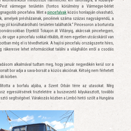
, Pest vármegye területén (fontos körülmény a Vármegye-bérlet
egnagyobb pincefalva. Mint a
pincefalvak
közös honlapján olvasható,
juk, amelyek présházainak, pincéinek száma százas nagyságrendű, a
y jól körülhatárolható területen találhatók.” Pincesoron a borturista
borvárosokban Etyektől Tokajon át Villányig, akárcsak pincehegyen,
, de ugye a pincefalu sokkal ritkább, itt nem egyetlen utcácskáról van
otban még el is tévedhetünk. A hajósi pincefalu országszerte híres,
 rákeresve lehet információkat találni a világhálón erről a csodás
adásom alkalmával tudtam meg, hogy január negyedikén kerül sor a
forralt bor adja a sava-borsát a közös akciónak. Kétség nem férhetett
áti körben.
llította a borfalu aljába, a Szent Orbán térre az utasokat. Még
sz egyesülésének tiszteletére a buszvezető kilyukasztott, további
lyukasztó segítségével. Várakozás közben a Limbó hintó szólt a Hungária