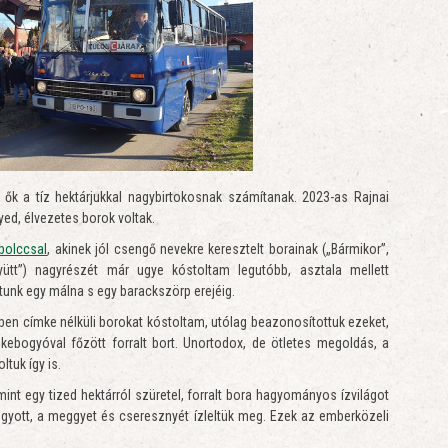
 ők a tíz hektárjukkal nagybirtokosnak számítanak. 2023-as Rajnai
yed, élvezetes borok voltak.
bolccsal
, akinek jól csengő nevekre keresztelt borainak („Bármikor”,
yütt”) nagyrészét már ugye kóstoltam legutóbb, asztala mellett
ltunk egy málna s egy barackszörp erejéig.
n címke nélküli borokat kóstoltam, utólag beazonosítottuk ezeket,
pkebogyóval főzött forralt bort. Unortodox, de ötletes megoldás, a
tuk így is.
nt egy tized hektárról szüretel, forralt bora hagyományos ízvilágot
lfogyott, a meggyet és cseresznyét ízleltük meg. Ezek az emberközeli