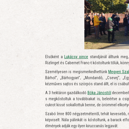
Elsőként a
Lukácsy pince
standjánál álltunk meg,
Rizlinget és Cabernet Franc-t kóstoltunk tőlük, könn
Személyesen is megismerkedhettünk
Megyeri Sza
Bárhol”, „Bárhogyan”, „Mondandó, „Csevej”, „Eg
kézműves sajtos és szörpös stand állt, el is csábu
A 3 hektáron gazdálkodó
Bóka Jánostól
decemberbe
s megkóstoltuk a továbbiakat is, beleértve a csi
cukrot kissé sokallottuk benne, de örömmel elkortyol
Szabó Imre 800 négyzetméterről, tehát kevesebb, mi
képviselt. Nála pálinkát is kóstoltunk, a barack e
élmények adják egy ilyen kiruccanás legjavát.