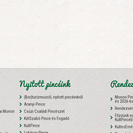
Nyitott pincéink
Rendez
(Bor)turizmusról, nyitott pincéinkről
Monori Pi
és 2026-b
Aranyi Pince
Rendezvén
 a Monori
Csúzi Családi Pincészet
Főzzünk eg
KétSzabó Pince és Fogadó
KultPincé
i
KultPince
KultesEmé
Lukácsy Pince