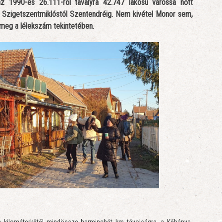
az 1990-es 26.111-ről tavalyra 42.747 lakosú várossá nőtt
 Szigetszentmiklóstól Szentendréig. Nem kivétel Monor sem,
 meg a lélekszám tekintetében.
 kilométerkőtől mindössze harminchét km távolságra, a Kőbánya-