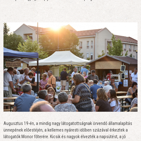
Augusztus 19-én, a mindig nagy látogatottságnak örvendő államalapítás
ünnepének előestéjén, a kellemes nyáresti időben százával érkeztek a
látogatók Monor főterére. Kicsik és nagyok élvezték a napsütést, a jó