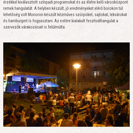
érzékkel kiválasztott színpadi programokat és az életre kelő városközpont
remek hangulatát. A helyben készült, jó eredményeket elérő borokon túl
lehetőség volt Monoron készült kézműves szörpöket, sajtokat, lekvárokat
és hamburgert is fogyasztani. Az estére kialakult fesztiválhangulat a
szervezők várakozásait is felülmúlta.