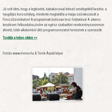
Jó volt látni, hogy a legkisebb, babakocsival érkező vendégektől kezdve, a
nyugdíjas korosztályig, mindenki megtalálta a maga szórakozását a
FröccsSzombaton! A programnak biztosan lesz folytatása! A sikeres
kezdésen felbuzdulva jövőre az egész szabadtéri rendezvényszezonon
átívelő, több alkalomból álló programsorozatot terveznek a szervezők.
Tovább a teljes cikkre >>
Forrás www.monor.hu & Török Árpád képei