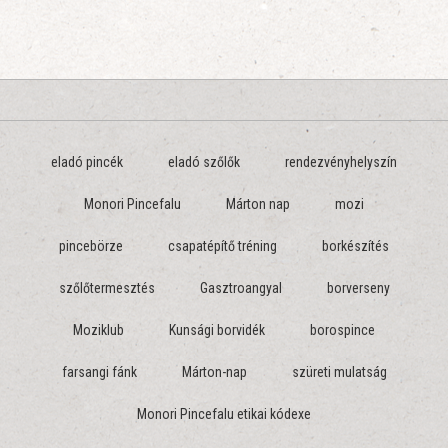
eladó pincék
eladó szőlők
rendezvényhelyszín
Monori Pincefalu
Márton nap
mozi
pincebörze
csapatépítő tréning
borkészítés
szőlőtermesztés
Gasztroangyal
borverseny
Moziklub
Kunsági borvidék
borospince
farsangi fánk
Márton-nap
szüreti mulatság
Monori Pincefalu etikai kódexe