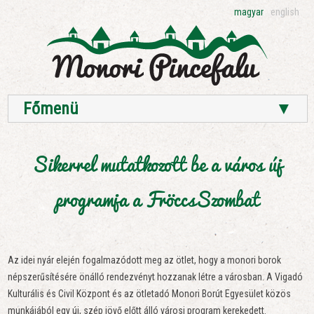
magyar
english
Főmenü
▼
Sikerrel mutatkozott be a város új
programja a FröccsSzombat
Az idei nyár elején fogalmazódott meg az ötlet, hogy a monori borok
népszerűsítésére önálló rendezvényt hozzanak létre a városban. A Vigadó
Kulturális és Civil Központ és az ötletadó Monori Borút Egyesület közös
munkájából egy új, szép jövő előtt álló városi program kerekedett.