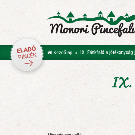
IX. Fánkfaló a jótékonyság
Kezdőlap
IX. 