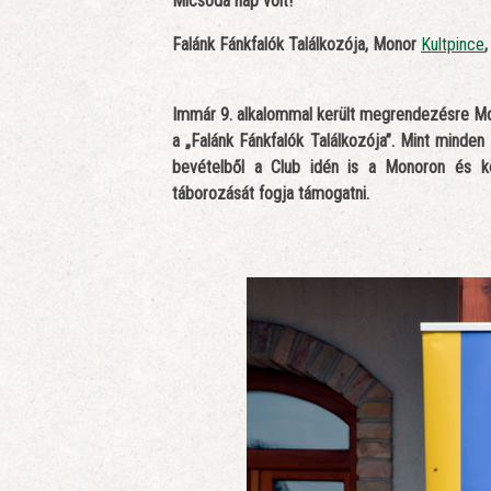
Micsoda nap volt!
Falánk Fánkfalók Találkozója, Monor
Kultpince
,
Immár 9. alkalommal került megrendezésre Mo
a „Falánk Fánkfalók Találkozója”. Mint minden 
bevételből a Club idén is a Monoron és kö
táborozását fogja támogatni.