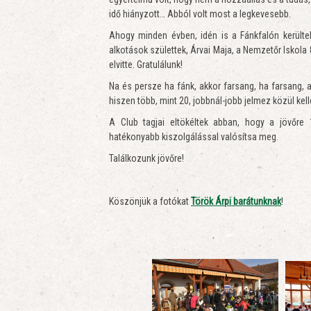
idő hiányzott… Abból volt most a legkevesebb.
Ahogy minden évben, idén is a Fánkfalón kerültek
alkotások születtek, Árvai Maja, a Nemzetőr Iskola 
elvitte. Gratulálunk!
Na és persze ha fánk, akkor farsang, ha farsang, a
hiszen több, mint 20, jobbnál-jobb jelmez közül kell
A Club tagjai eltökéltek abban, hogy a jövőre
hatékonyabb kiszolgálással valósítsa meg.
Találkozunk jövőre!
Köszönjük a fotókat
Török Árpi barátunknak
!