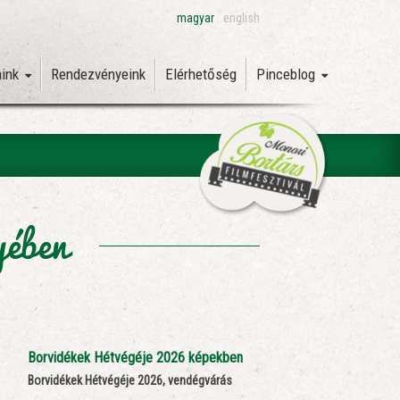
magyar
english
aink
Rendezvényeink
Elérhetőség
Pinceblog
yében
Borvidékek Hétvégéje 2026 képekben
Borvidékek Hétvégéje 2026, vendégvárás