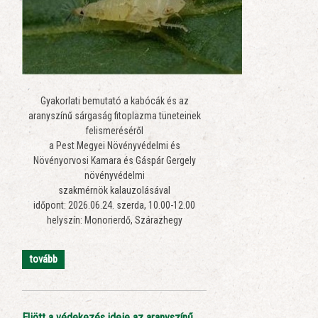
Gyakorlati bemutató a kabócák és az
aranyszínű sárgaság fitoplazma tüneteinek
felismeréséről
a Pest Megyei Növényvédelmi és
Növényorvosi Kamara és Gáspár Gergely
növényvédelmi
szakmérnök kalauzolásával
időpont: 2026.06.24. szerda, 10.00-12.00
helyszín: Monorierdő, Szárazhegy
tovább
Eljött a védekezés ideje az aranyszínű