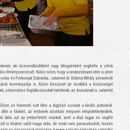
nkinek, aki közreműködőként vagy látogatóként segítette a célok
dős élményszerzését. Külön öröm, hogy a rendezvényen idén is jelen
Miroslav és Potkonjak Dubravka , valamint dr. Kökény Mihály zónaelnök
lubok kormányzója is. Külön köszönet jár továbbá a közönséget
ek, a kézműves foglalkozásokat tartóknak, az árusoknak is, valamint
röm és felemelő volt látni a kígyózó sorokat a kínáló pultoknál.
an állni a fánkért, az emberek azonban mégsem elégedetlenkedtek,
ki látta azt az emberfeletti munkát, amit a klub tagjai és segítői
ott is kívánni valót maga után, de senki nem panaszkodott, hiszen
s, nem az alapanyagok minősége, hanem a tészta keléséhez optimális