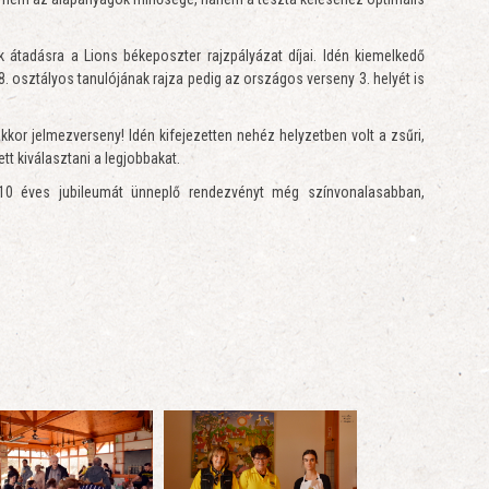
 átadásra a Lions békeposzter rajzpályázat díjai. Idén kiemelkedő
8. osztályos tanulójának rajza pedig az országos verseny 3. helyét is
kkor jelmezverseny! Idén kifejezetten nehéz helyzetben volt a zsűri,
ett kiválasztani a legjobbakat.
 10 éves jubileumát ünneplő rendezvényt még színvonalasabban,