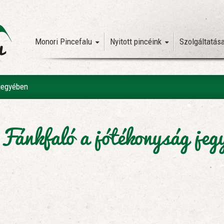
Monori Pincefalu
Nyitott pincéink
Szolgáltatás
 jegyében
Fánkfaló a jótékonyság jeg