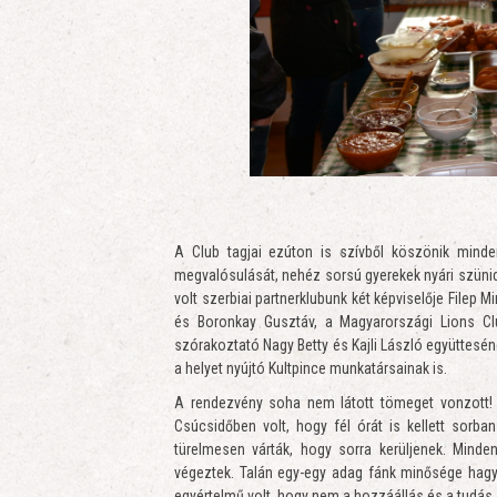
A Club tagjai ezúton is szívből köszönik minde
megvalósulását, nehéz sorsú gyerekek nyári szüni
volt szerbiai partnerklubunk két képviselője Filep 
és Boronkay Gusztáv, a Magyarországi Lions C
szórakoztató Nagy Betty és Kajli László együttesén
a helyet nyújtó Kultpince munkatársainak is.
A rendezvény soha nem látott tömeget vonzott! Ö
Csúcsidőben volt, hogy fél órát is kellett sorb
türelmesen várták, hogy sorra kerüljenek. Minden
végeztek. Talán egy-egy adag fánk minősége hagy
egyértelmű volt, hogy nem a hozzáállás és a tudá