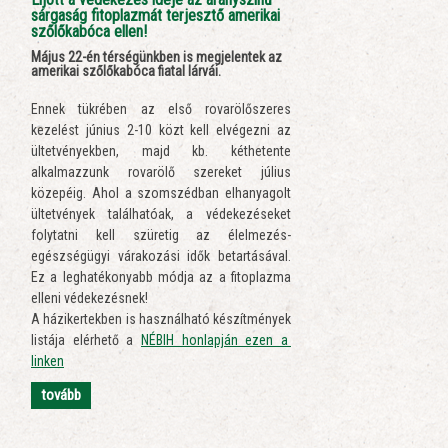
sárgaság fitoplazmát terjesztő amerikai
szőlőkabóca ellen!
Május 22-én térségünkben is megjelentek az
amerikai szőlőkabóca fiatal lárvái.
Ennek tükrében az első rovarölőszeres
kezelést június 2-10 közt kell elvégezni az
ültetvényekben, majd kb. kéthetente
alkalmazzunk rovarölő szereket július
közepéig. Ahol a szomszédban elhanyagolt
ültetvények találhatóak, a védekezéseket
folytatni kell szüretig az élelmezés-
egészségügyi várakozási idők betartásával.
Ez a leghatékonyabb módja az a fitoplazma
elleni védekezésnek!
A házikertekben is használható készítmények
listája elérhető a
NÉBIH honlapján ezen a
linken
tovább