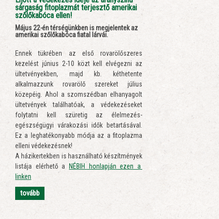
sárgaság fitoplazmát terjesztő amerikai
szőlőkabóca ellen!
Május 22-én térségünkben is megjelentek az
amerikai szőlőkabóca fiatal lárvái.
Ennek tükrében az első rovarölőszeres
kezelést június 2-10 közt kell elvégezni az
ültetvényekben, majd kb. kéthetente
alkalmazzunk rovarölő szereket július
közepéig. Ahol a szomszédban elhanyagolt
ültetvények találhatóak, a védekezéseket
folytatni kell szüretig az élelmezés-
egészségügyi várakozási idők betartásával.
Ez a leghatékonyabb módja az a fitoplazma
elleni védekezésnek!
A házikertekben is használható készítmények
listája elérhető a
NÉBIH honlapján ezen a
linken
tovább