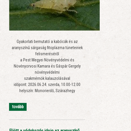
Gyakorlati bemutató a kabócák és az
aranyszínű sárgaság fitoplazma tüneteinek
felismeréséről
a Pest Megyei Növényvédelmi és
Növényorvosi Kamara és Gáspár Gergely
növényvédelmi
szakmérnök kalauzolásával
időpont: 2026.06.24. szerda, 10.00-12.00
helyszín: Monorierdő, Szárazhegy
tovább
Eljött a védekezés ideje az aranyszínű