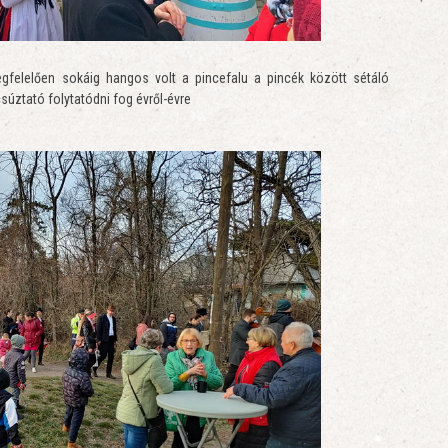
egfelelően sokáig hangos volt a pincefalu a pincék között sétáló
súztató folytatódni fog évről-évre