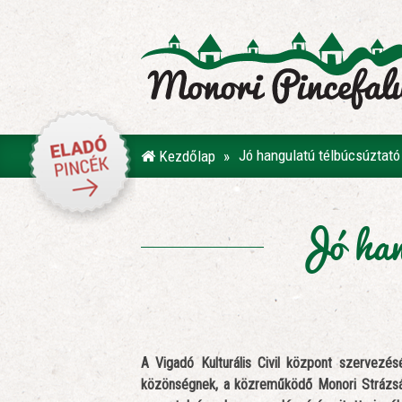
Jó hangulatú télbúcsúztató
Kezdőlap
Jó hang
A Vigadó Kulturális Civil központ szervezé
közönségnek, a közreműködő Monori Strázsá