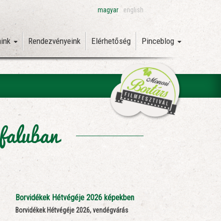
magyar
english
aink
Rendezvényeink
Elérhetőség
Pinceblog
efaluban
Borvidékek Hétvégéje 2026 képekben
Borvidékek Hétvégéje 2026, vendégvárás