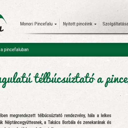
Monori Pincefalu
Nyitott pincéink
Szolgáltatás
 a pincefaluban
ulatú télbúcsúztató a pinc
sében megrendezett télbúcsúztató rendezvény, hála a lelkes
k Néptáncegyüttesnek, a Takács Borbála és zenekarának és