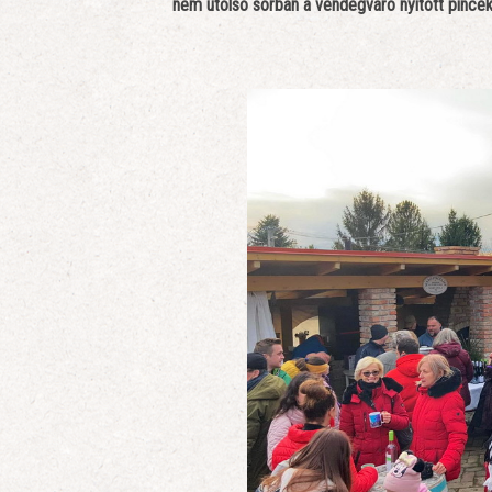
nem utolsó sorban a vendégváró nyitott pincékn