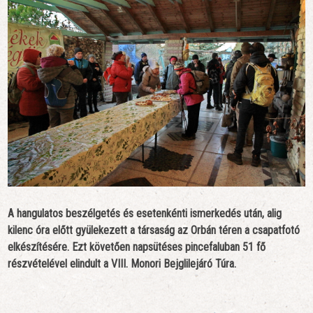
A hangulatos beszélgetés és esetenkénti ismerkedés után, alig
kilenc óra előtt gyülekezett a társaság az Orbán téren a csapatfotó
elkészítésére. Ezt követően napsütéses pincefaluban 51 fő
részvételével elindult a
VIII. Monori Bejglilejáró Túra
.