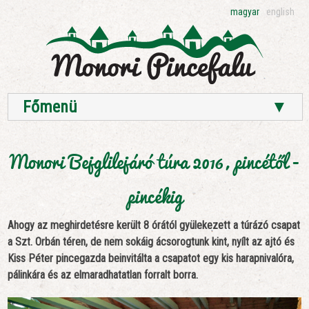
magyar
english
Főmenü
▼
Monori Bejglilejáró túra 2016, pincétől -
pincékig
Ahogy az meghirdetésre került 8 órától gyülekezett a túrázó csapat
a Szt. Orbán téren, de nem sokáig ácsorogtunk kint, nyílt az ajtó és
Kiss Péter pincegazda beinvitálta a csapatot egy kis harapnivalóra,
pálinkára és az elmaradhatatlan forralt borra.