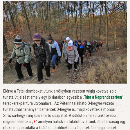
Elérve a Tetei-dombokat utunk a völgyben vezetett végig követve zöld
turista út jelzést amely egy jó darabon egyezik a „
Túra a Naprendszerben
”
terepkerékpár túra útvonalával. Az Péterin található Ó-hegyre vezető
turistaútnál néhányan bementek Ó-hegyre is, majd követték a monori
Strázsa-hegy irányába a tartó csapatot. A dűlőúton haladtunk tovább
mígnem elértük a „
+
” amelyen haladva a kilátóhoz értünk, itt a társaság egy
része megcsodálta a kilátást, a többiek beszélgettek és megpihentek.