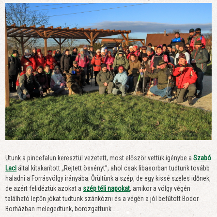
Utunk a pincefalun keresztül vezetett, most először vettük igénybe a
Szabó
Laci
által kitakarított „Rejtett ösvényt”, ahol csak libasorban tudtunk tovább
haladni a Forrásvölgy irányába. Örültünk a szép, de egy kissé szeles időnek,
de azért felidéztük azokat a
szép téli napokat
, amikor a völgy végén
található lejtőn jókat tudtunk szánkózni és a végén a jól befűtött Bodor
Borházban melegedtünk, borozgattunk……