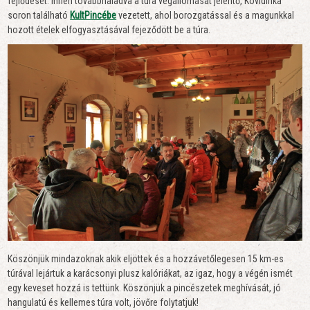
fejlődését. Innen továbbhaladva a túra végállomását jelentő, Kövidinka
soron található
KultPincébe
vezetett, ahol borozgatással és a magunkkal
hozott ételek elfogyasztásával fejeződött be a túra.
Köszönjük mindazoknak akik eljöttek és a hozzávetőlegesen 15 km-es
túrával lejártuk a karácsonyi plusz kalóriákat, az igaz, hogy a végén ismét
egy keveset hozzá is tettünk. Köszönjük a pincészetek meghívását, jó
hangulatú és kellemes túra volt, jövőre folytatjuk!