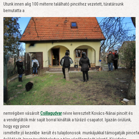
Utunk innen alig 100 méterre található pincéhez vezetett, túratársunk
bemutatta a
nemrégiben vásárolt
Csillagudvar
névre keresztelt Kovács-Nánai pincét és
a vendéglátók már saját borral kínálták a túrázó csapatot. Igazán örülünk,
hogy egy pince
ismételte jó kezekbe került és tulajdonosok munkájukkal támogatják pincef