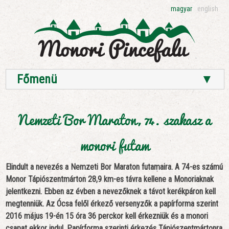
magyar
english
Főmenü
▼
Nemzeti Bor Maraton, 74. szakasz a
monori futam
Elindult a nevezés a Nemzeti Bor Maraton futamaira. A 74-es számú
Monor Tápiószentmárton 28,9 km-es távra kellene a Monoriaknak
jelentkezni. Ebben az évben a nevezőknek a távot kerékpáron kell
megtenniük. Az Ócsa felől érkező versenyzők a papírforma szerint
2016 május 19-én 15 óra 36 perckor kell érkezniük és a monori
csapat ekkor indul. Papírforma szerinti érkezés Tápiószentmártonra