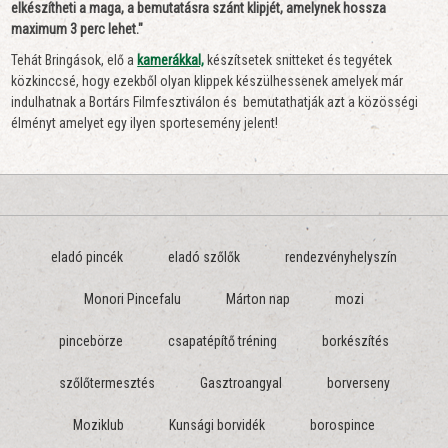
elkészítheti a maga, a bemutatásra szánt klipjét, amelynek hossza
maximum 3 perc lehet."
Tehát Bringások, elő a
kamerákkal,
készítsetek snitteket és tegyétek
közkinccsé, hogy ezekből olyan klippek készülhessenek amelyek már
indulhatnak a Bortárs Filmfesztiválon és bemutathatják azt a közösségi
élményt amelyet egy ilyen sportesemény jelent!
eladó pincék
eladó szőlők
rendezvényhelyszín
Monori Pincefalu
Márton nap
mozi
pincebörze
csapatépítő tréning
borkészítés
szőlőtermesztés
Gasztroangyal
borverseny
Moziklub
Kunsági borvidék
borospince