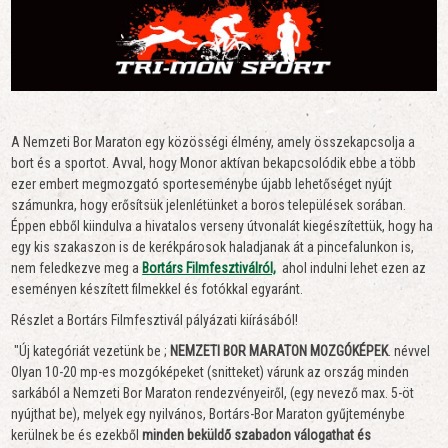
A Nemzeti Bor Maraton egy közösségi élmény, amely összekapcsolja a
bort és a sportot. Avval, hogy Monor aktívan bekapcsolódik ebbe a több
ezer embert megmozgató sporteseménybe újabb lehetőséget nyújt
számunkra, hogy erősítsük jelenlétünket a boros települések sorában.
Éppen ebből kiindulva a hivatalos verseny útvonalát kiegészítettük, hogy ha
egy kis szakaszon is de kerékpárosok haladjanak át a pincefalunkon is,
nem feledkezve meg a
Bortárs Filmfesztiválról,
ahol indulni lehet ezen az
eseményen készített filmekkel és fotókkal egyaránt.
Részlet a Bortárs Filmfesztivál pályázati kiírásából!
"Új kategóriát vezetünk be ;
NEMZETI BOR MARATON MOZGÓKÉPEK
. névvel
Olyan 10-20 mp-es mozgóképeket (snitteket) várunk az ország minden
sarkából a Nemzeti Bor Maraton rendezvényeiről, (egy nevező max. 5-öt
nyújthat be), melyek egy nyilvános, Bortárs-Bor Maraton gyűjteménybe
kerülnek be és ezekből
minden beküldő szabadon válogathat és