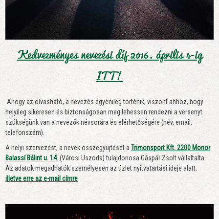
Kedvezményes nevezési díj 2016. április 4-ig
ITT!
Ahogy az olvasható, a nevezés egyénileg történik, viszont ahhoz, hogy
helyileg sikeresen és biztonságosan meg lehessen rendezni a versenyt
szükségünk van a nevezők névsorára és elérhetőségére (név, email,
telefonszám).
A helyi szervezést, a nevek összegyüjtését a
Trimonsport Kft. 2200 Monor
Balassí Bálint u. 14
. (Városi Uszoda) tulajdonosa Gáspár Zsolt vállaltalta.
Az adatok megadhatók személyesen az üzlet nyitvatartási ideje alatt,
illetve erre az e-mail címre