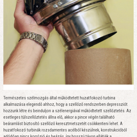
Természetes szélmozgás által működtetett huzatfokozó turbina
alkalmazása elegendő ahhoz, hogy a szellőző rendszerben depressziót
hozzunk létre és beinduljon a szélenergiával működtetett szellőztetés. Az
esetleges túlszellőztetés állna elő, akkor a pince végén található
beáramlást biztosító szellőző keresztmetszetét csökkenteni lehet. A
huzatfokozó turbinák rozsdamentes acélból készülnek, konstrukcióból
adódóan nincs korrózió és beázás, így hosszú távon ellátják a