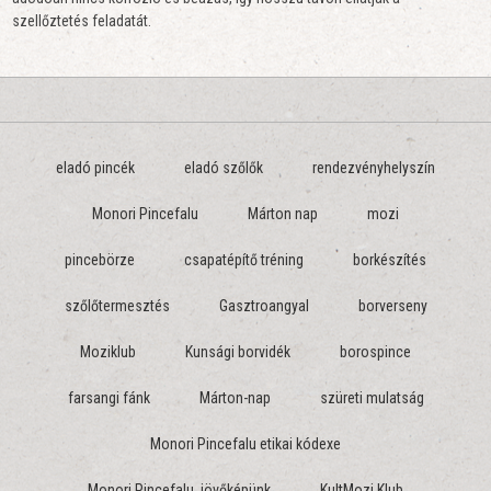
szellőztetés feladatát.
eladó pincék
eladó szőlők
rendezvényhelyszín
Monori Pincefalu
Márton nap
mozi
pincebörze
csapatépítő tréning
borkészítés
szőlőtermesztés
Gasztroangyal
borverseny
Moziklub
Kunsági borvidék
borospince
farsangi fánk
Márton-nap
szüreti mulatság
Monori Pincefalu etikai kódexe
Monori Pincefalu, jövőképünk
KultMozi Klub