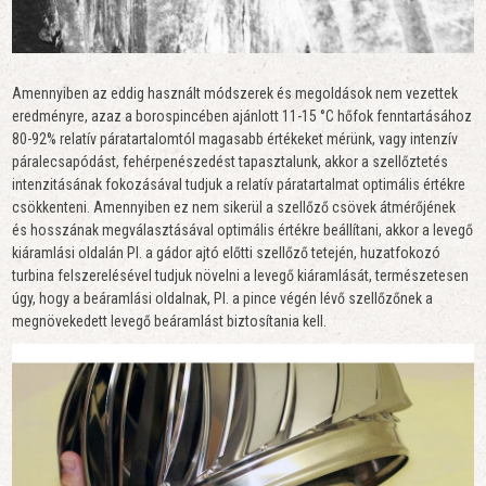
Amennyiben az eddig használt módszerek és megoldások nem vezettek
eredményre, azaz a borospincében ajánlott 11-15 °C hőfok fenntartásához
80-92% relatív páratartalomtól magasabb értékeket mérünk, vagy intenzív
páralecsapódást, fehérpenészedést tapasztalunk, akkor a szellőztetés
intenzitásának fokozásával tudjuk a relatív páratartalmat optimális értékre
csökkenteni. Amennyiben ez nem sikerül a szellőző csövek átmérőjének
és hosszának megválasztásával optimális értékre beállítani, akkor a levegő
kiáramlási oldalán Pl. a gádor ajtó előtti szellőző tetején, huzatfokozó
turbina felszerelésével tudjuk növelni a levegő kiáramlását, természetesen
úgy, hogy a beáramlási oldalnak, Pl. a pince végén lévő szellőzőnek a
megnövekedett levegő beáramlást biztosítania kell.