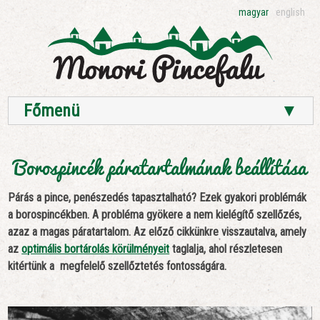
magyar
english
Főmenü
▼
Borospincék páratartalmának beállítása
Párás a pince, penészedés tapasztalható? Ezek gyakori problémák
a borospincékben. A probléma gyökere a nem kielégítő szellőzés,
azaz a magas páratartalom. Az előző cikkünkre visszautalva, amely
az
optimális bortárolás körülményeit
taglalja, ahol részletesen
kitértünk a megfelelő szellőztetés fontosságára.