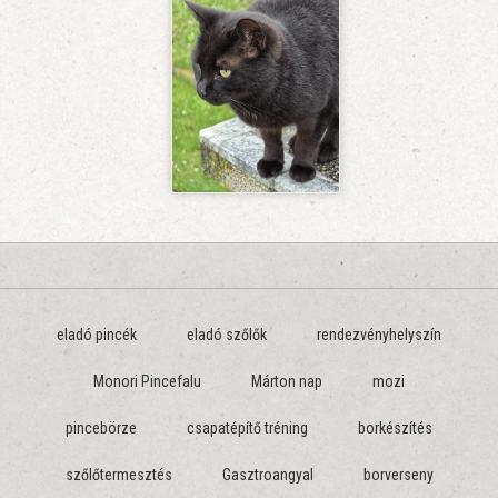
eladó pincék
eladó szőlők
rendezvényhelyszín
Monori Pincefalu
Márton nap
mozi
pincebörze
csapatépítő tréning
borkészítés
szőlőtermesztés
Gasztroangyal
borverseny