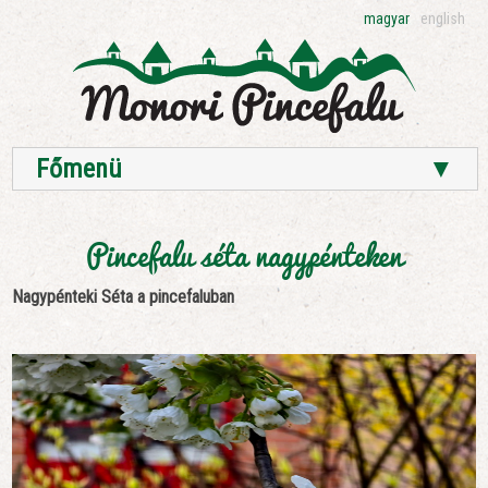
magyar
english
Főmenü
▼
Pincefalu séta nagypénteken
Nagypénteki Séta a pincefaluban