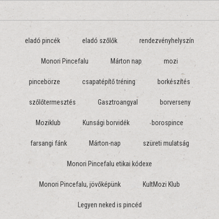
eladó pincék
eladó szőlők
rendezvényhelyszín
Monori Pincefalu
Márton nap
mozi
pincebörze
csapatépítő tréning
borkészítés
szőlőtermesztés
Gasztroangyal
borverseny
Moziklub
Kunsági borvidék
borospince
farsangi fánk
Márton-nap
szüreti mulatság
Monori Pincefalu etikai kódexe
Monori Pincefalu, jövőképünk
KultMozi Klub
Legyen neked is pincéd