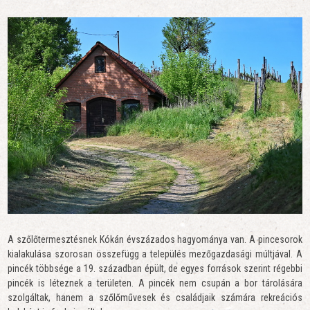
A szőlőtermesztésnek Kókán évszázados hagyománya van. A pincesorok
kialakulása szorosan összefügg a település mezőgazdasági múltjával. A
pincék többsége a 19. században épült, de egyes források szerint régebbi
pincék is léteznek a területen. A pincék nem csupán a bor tárolására
szolgáltak, hanem a szőlőművesek és családjaik számára rekreációs