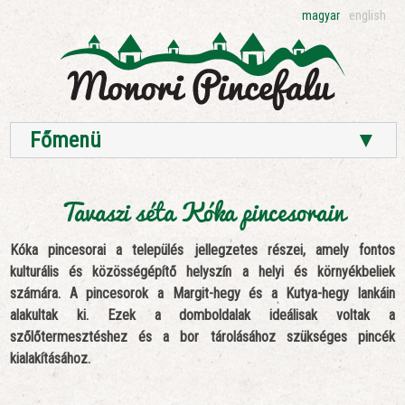
magyar
english
Főmenü
▼
Tavaszi séta Kóka pincesorain
Kóka pincesorai a település jellegzetes részei, amely fontos
kulturális és közösségépítő helyszín a helyi és környékbeliek
számára. A pincesorok a Margit-hegy és a Kutya-hegy lankáin
alakultak ki. Ezek a domboldalak ideálisak voltak a
szőlőtermesztéshez és a bor tárolásához szükséges pincék
kialakításához.