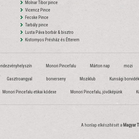
Molnar Tibor pince
Vicencz Pince
Fecske Pince
Tarbály pince
Lusta Páva borbár & bisztro
Kistornyos Présház és Étterem
endezvényhelyszín
Monori Pincefalu
Márton nap
mozi
Gasztroangyal
borverseny
Moziklub
Kunsági borvidé
Monori Pincefalu etikai kódexe
Monori Pincefalu, jövőképünk
K
A honlap elkészítését a
Magyar T