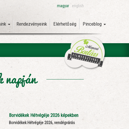
magyar
english
aink
Rendezvényeink
Elérhetőség
Pinceblog
k napján
Borvidékek Hétvégéje 2026 képekben
Borvidékek Hétvégéje 2026, vendégvárás