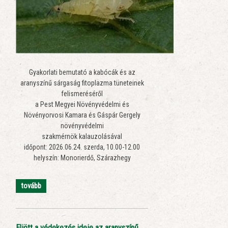
Gyakorlati bemutató a kabócák és az
aranyszínű sárgaság fitoplazma tüneteinek
felismeréséről
a Pest Megyei Növényvédelmi és
Növényorvosi Kamara és Gáspár Gergely
növényvédelmi
szakmérnök kalauzolásával
időpont: 2026.06.24. szerda, 10.00-12.00
helyszín: Monorierdő, Szárazhegy
tovább
Eljött a védekezés ideje az aranyszínű