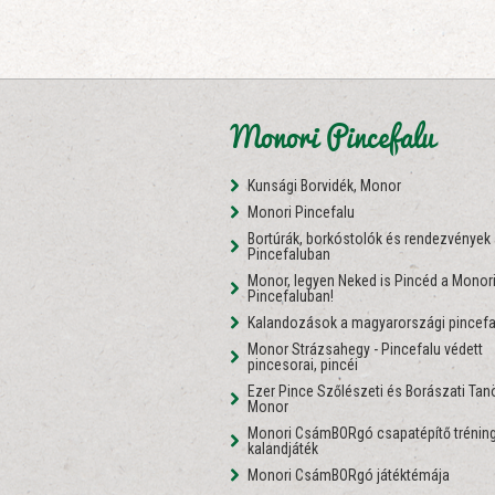
Monori Pincefalu
Kunsági Borvidék, Monor
Monori Pincefalu
Bortúrák, borkóstolók és rendezvények
Pincefaluban
Monor, legyen Neked is Pincéd a Monor
Pincefaluban!
Kalandozások a magyarországi pincefa
Monor Strázsahegy - Pincefalu védett
pincesorai, pincéi
Ezer Pince Szőlészeti és Borászati Ta
Monor
Monori CsámBORgó csapatépítő tréning
kalandjáték
Monori CsámBORgó játéktémája