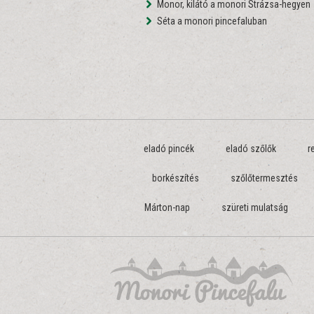
Monor, kilátó a monori Strázsa-hegyen
Séta a monori pincefaluban
eladó pincék
eladó szőlők
r
borkészítés
szőlőtermesztés
Márton-nap
szüreti mulatság