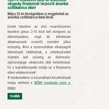
sárgaság fitoplazmát terjesztő amerikai
szőlőkabóca ellen!
Május 22-én térségünkben is megjelentek az
amerikai szőlőkabóca fiatal lárvái.
Ennek tükrében az első rovarölőszeres
kezelést június 2-10 közt kell elvégezni az
ültetvényekben, majd kb. kéthetente
alkalmazzunk rovarölő szereket július
közepéig. Ahol a szomszédban elhanyagolt
ültetvények találhatóak, a védekezéseket
folytatni kell szüretig az élelmezés-
egészségügyi várakozási idők betartásával.
Ez a leghatékonyabb módja az a fitoplazma
elleni védekezésnek!
A házikertekben is használható készítmények
listája elérhető a
NÉBIH honlapján ezen a
linken
tovább