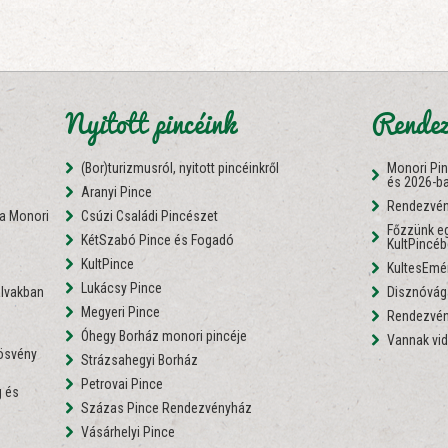
Nyitott pincéink
Rendez
(Bor)turizmusról, nyitott pincéinkről
Monori Pi
és 2026-b
Aranyi Pince
Rendezvén
 a Monori
Csúzi Családi Pincészet
Főzzünk eg
KétSzabó Pince és Fogadó
KultPincé
i
KultPince
KultesEmé
Lukácsy Pince
lvakban
Disznóvágá
Megyeri Pince
Rendezvén
Óhegy Borház monori pincéje
Vannak vid
nösvény
Strázsahegyi Borház
Petrovai Pince
 és
Százas Pince Rendezvényház
Vásárhelyi Pince