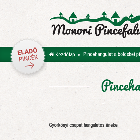
Pincehangulat a bölcskei p
Kezdőlap
Pinceha
Györkönyi csapat hangulatos éneke