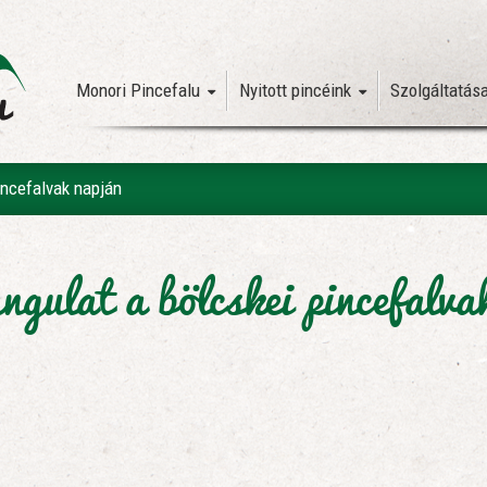
Monori Pincefalu
Nyitott pincéink
Szolgáltatás
incefalvak napján
ngulat a bölcskei pincefalva