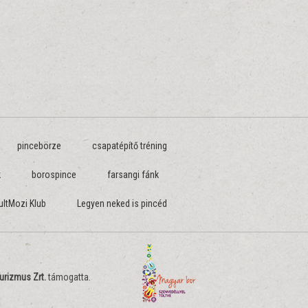
pincebörze
csapatépítő tréning
k
borospince
farsangi fánk
ultMozi Klub
Legyen neked is pincéd
urizmus Zrt.
támogatta.