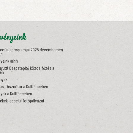
vényeink
ncefalu programjai 2025 decemberben
an
yeink arhív
yütt! Csapatépítő közös főzés a
ben
nyek
s, Disznótor a KultPincében
yek a KultPincében
ékek legbelül fotópályázat