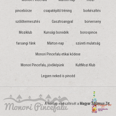
pincebörze
csapatépítő tréning
borkészítés
szőlőtermesztés
Gasztroangyal
borverseny
Moziklub
Kunsági borvidék
borospince
farsangi fánk
Márton-nap
szüreti mulatság
Monori Pincefalu etikai kódexe
Monori Pincefalu, jövőképünk
KultMozi Klub
Legyen neked is pincéd
A honlap elkészítését a
Magyar Turizmus Zrt.