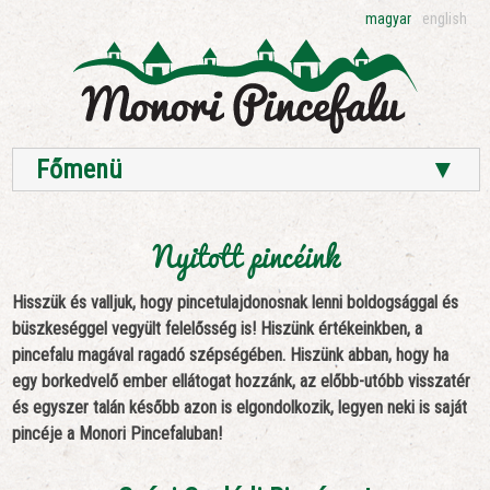
magyar
english
Főmenü
▼
Nyitott pincéink
Hisszük és valljuk, hogy pincetulajdonosnak lenni boldogsággal és
büszkeséggel vegyült felelősség is! Hiszünk értékeinkben, a
pincefalu magával ragadó szépségében. Hiszünk abban, hogy ha
egy borkedvelő ember ellátogat hozzánk, az előbb-utóbb visszatér
és egyszer talán később azon is elgondolkozik, legyen neki is saját
pincéje a Monori Pincefaluban!