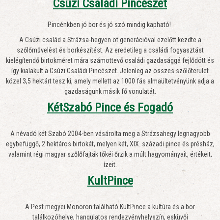
Csúzi Családi Pincészet
Pincénkben jó bor és jó szó mindig kapható!
A Csúzi család a Strázsa-hegyen öt generációval ezelőtt kezdte a
szőlőművelést és borkészítést. Az eredetileg a családi fogyasztást
kielégítendő birtokméret mára számottevő családi gazdasággá fejlődött és
így kialakult a Csúzi Családi Pincészet. Jelenleg az összes szőlőterület
közel 3,5 hektárt tesz ki, amely mellett az 1000 fás almaültetvényünk adja a
gazdaságunk másik fő vonulatát.
KétSzabó Pince és Fogadó
A névadó két Szabó 2004-ben vásárolta meg a Strázsahegy legnagyobb
egybefüggő, 2 hektáros birtokát, melyen két, XIX. századi pince és présház,
valamint régi magyar szőlőfajták tőkéi őrzik a múlt hagyományait, értékeit,
ízeit.
KultPince
A Pest megyei Monoron található KultPince a kultúra és a bor
találkozóhelye, hangulatos rendezvényhelyszín, esküvői