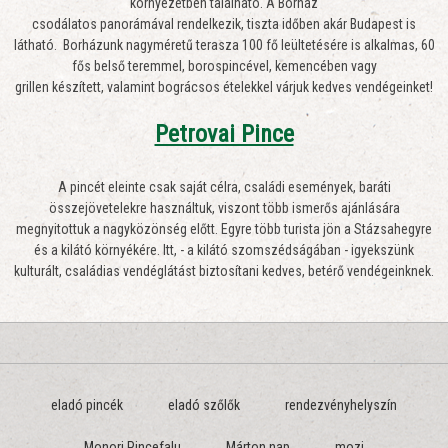
környezetben található. A Borház
csodálatos panorámával rendelkezik, tiszta időben akár Budapest is
látható. Borházunk nagyméretű terasza 100 fő leültetésére is alkalmas, 60
fős belső teremmel, borospincével, kemencében vagy
grillen készített, valamint bográcsos ételekkel várjuk kedves vendégeinket!
Petrovai Pince
A pincét eleinte csak saját célra, családi események, baráti
összejövetelekre használtuk, viszont több ismerős ajánlására
megnyitottuk a nagyközönség előtt. Egyre több turista jön a Stázsahegyre
és a kilátó környékére. Itt, - a kilátó szomszédságában - igyekszünk
kulturált, családias vendéglátást biztosítani kedves, betérő vendégeinknek.
eladó pincék
eladó szőlők
rendezvényhelyszín
Monori Pincefalu
Márton nap
mozi