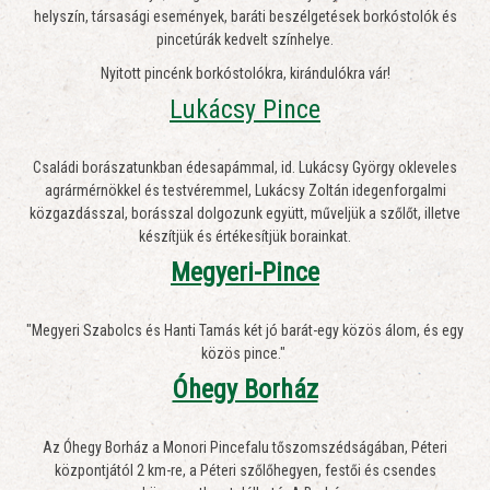
helyszín, társasági események, baráti beszélgetések borkóstolók és
pincetúrák kedvelt színhelye.
Nyitott pincénk borkóstolókra, kirándulókra vár!
Lukácsy Pince
Családi borászatunkban édesapámmal, id. Lukácsy György okleveles
agrármérnökkel és testvéremmel, Lukácsy Zoltán idegenforgalmi
közgazdásszal, borásszal dolgozunk együtt, műveljük a szőlőt, illetve
készítjük és értékesítjük borainkat.
Megyeri-Pince
"Megyeri Szabolcs és Hanti Tamás két jó barát-egy közös álom, és egy
közös pince."
Óhegy Borház
Az Óhegy Borház a Monori Pincefalu tőszomszédságában, Péteri
központjától 2 km-re, a Péteri szőlőhegyen, festői és csendes