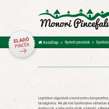
Nyitott pincéink
Györkön
Kezdőlap
Legtöbben vágyódunk a természetes környezethez, a 
társalgáshoz. Aki járt már Györkönyben várhatóan az
dombos táj, a girbe-gurba utcák, a halastó, a Magy