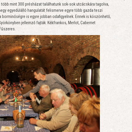
több mint 300 présházat találhatunk sok-sok utcácskára tagolva,
egy egyedülálló hangulatát felismerve egyre több gazda teszi
a borminőségre is egyre jobban odafigyelnek. Ennek is köszönhető,
Györkönyben jellemző fajták: Kékfrankos, Merlot, Cabernet
 Fűszeres.