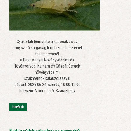
Gyakorlati bemutató a kabócák és az
aranyszínű sárgaság fitoplazma tüneteinek
felismeréséről
a Pest Megyei Növényvédelmi és
Növényorvosi Kamara és Gáspár Gergely
növényvédelmi
szakmérnök kalauzolásával
időpont: 2026.06.24. szerda, 10.00-12.00
helyszín: Monorierdő, Szárazhegy
tovább
Eljött a védekezés ideje az aranyszínű