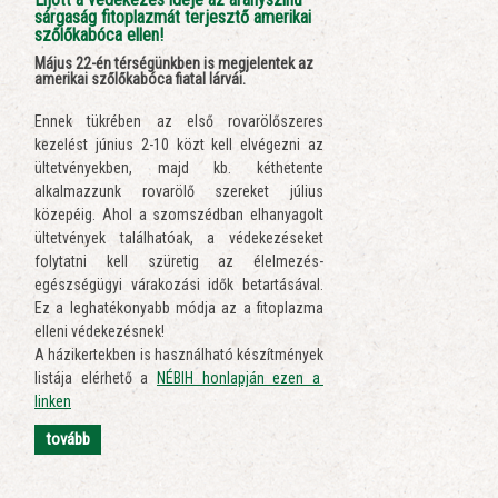
sárgaság fitoplazmát terjesztő amerikai
szőlőkabóca ellen!
Május 22-én térségünkben is megjelentek az
amerikai szőlőkabóca fiatal lárvái.
Ennek tükrében az első rovarölőszeres
kezelést június 2-10 közt kell elvégezni az
ültetvényekben, majd kb. kéthetente
alkalmazzunk rovarölő szereket július
közepéig. Ahol a szomszédban elhanyagolt
ültetvények találhatóak, a védekezéseket
folytatni kell szüretig az élelmezés-
egészségügyi várakozási idők betartásával.
Ez a leghatékonyabb módja az a fitoplazma
elleni védekezésnek!
A házikertekben is használható készítmények
listája elérhető a
NÉBIH honlapján ezen a
linken
tovább