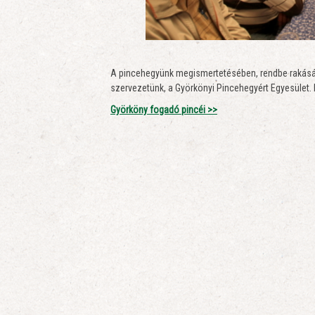
A pincehegyünk megismertetésében, rendbe rakásáb
szervezetünk, a Györkönyi Pincehegyért Egyesület.
Györköny fogadó pincéi >>