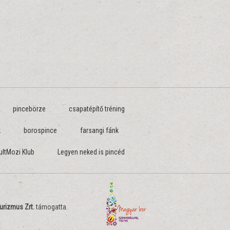
pincebörze
csapatépítő tréning
k
borospince
farsangi fánk
ultMozi Klub
Legyen neked is pincéd
urizmus Zrt.
támogatta.