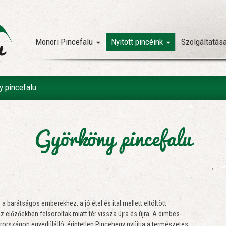
Monori Pincefalu
Nyitott pincéink
Szolgáltatás
y pincefalu
Györköny pincefalu
barátságos emberekhez, a jó étel és ital mellett eltöltött
 előzőekben felsoroltak miatt tér vissza újra és újra. A dimbes-
arországon egyedülálló, érintetlen Pincehegy nyújtja a természetes