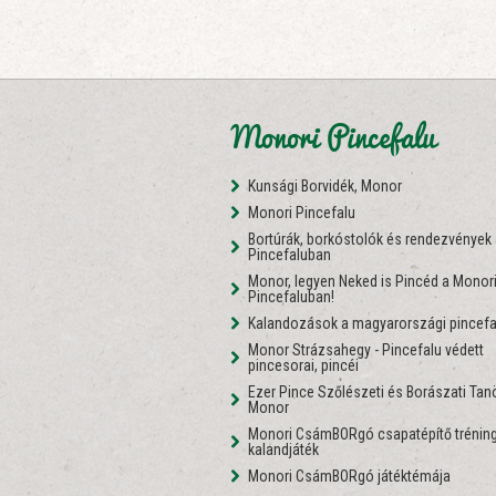
Monori Pincefalu
Kunsági Borvidék, Monor
Monori Pincefalu
Bortúrák, borkóstolók és rendezvények
Pincefaluban
Monor, legyen Neked is Pincéd a Monor
Pincefaluban!
Kalandozások a magyarországi pincefa
Monor Strázsahegy - Pincefalu védett
pincesorai, pincéi
Ezer Pince Szőlészeti és Borászati Ta
Monor
Monori CsámBORgó csapatépítő tréning
kalandjáték
Monori CsámBORgó játéktémája