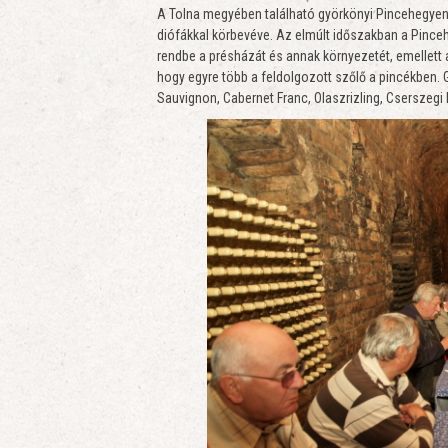
A Tolna megyében található györkönyi Pincehegyen 
diófákkal körbevéve. Az elmúlt időszakban a Pinceh
rendbe a présházát és annak környezetét, emellett 
hogy egyre több a feldolgozott szőlő a pincékben. 
Sauvignon, Cabernet Franc, Olaszrizling, Cserszegi