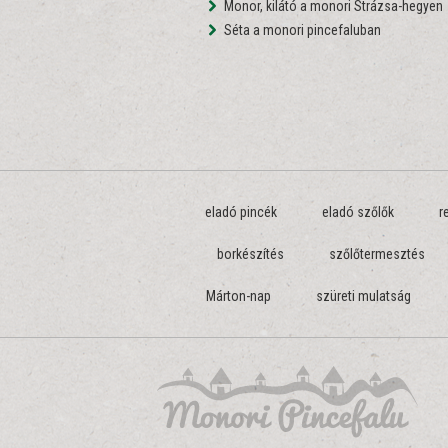
Monor, kilátó a monori Strázsa-hegyen
Séta a monori pincefaluban
eladó pincék
eladó szőlők
r
borkészítés
szőlőtermesztés
Márton-nap
szüreti mulatság