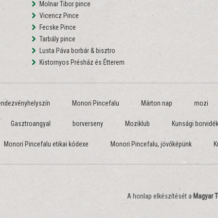
Molnar Tibor pince
Vicencz Pince
Fecske Pince
Tarbály pince
Lusta Páva borbár & bisztro
Kistornyos Présház és Étterem
endezvényhelyszín
Monori Pincefalu
Márton nap
mozi
Gasztroangyal
borverseny
Moziklub
Kunsági borvidé
Monori Pincefalu etikai kódexe
Monori Pincefalu, jövőképünk
K
A honlap elkészítését a
Magyar T