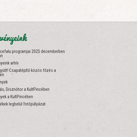
vényeink
ncefalu programjai 2025 decemberben
an
yeink arhív
yütt! Csapatépítő közös főzés a
ben
nyek
s, Disznótor a KultPincében
yek a KultPincében
ékek legbelül fotópályázat