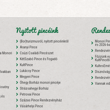
Nyitott pincéink
Rendez
(Bor)turizmusról, nyitott pincéinkről
Monori Pi
és 2026-b
Aranyi Pince
Rendezvén
 a Monori
Csúzi Családi Pincészet
Főzzünk eg
KétSzabó Pince és Fogadó
KultPincé
i
KultPince
KultesEmé
Lukácsy Pince
lvakban
Disznóvágá
Megyeri Pince
Rendezvén
Óhegy Borház monori pincéje
Vannak vid
nösvény
Strázsahegyi Borház
Petrovai Pince
 és
Százas Pince Rendezvényház
Vásárhelyi Pince