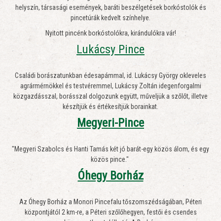
helyszín, társasági események, baráti beszélgetések borkóstolók és
pincetúrák kedvelt színhelye.
Nyitott pincénk borkóstolókra, kirándulókra vár!
Lukácsy Pince
Családi borászatunkban édesapámmal, id. Lukácsy György okleveles
agrármérnökkel és testvéremmel, Lukácsy Zoltán idegenforgalmi
közgazdásszal, borásszal dolgozunk együtt, műveljük a szőlőt, illetve
készítjük és értékesítjük borainkat.
Megyeri-Pince
"Megyeri Szabolcs és Hanti Tamás két jó barát-egy közös álom, és egy
közös pince."
Óhegy Borház
Az Óhegy Borház a Monori Pincefalu tőszomszédságában, Péteri
központjától 2 km-re, a Péteri szőlőhegyen, festői és csendes