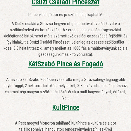
Csúzi Családi Pincészet
Pincénkben jó bor és jó szó mindig kapható!
A Csúzi család a Strázsa-hegyen öt generációval ezelőtt kezdte a
szőlőművelést és borkészítést. Az eredetileg a családi fogyasztást
kielégítendő birtokméret mára számottevő családi gazdasággá fejlődött és
így kialakult a Csúzi Családi Pincészet. Jelenleg az összes szőlőterület
közel 3,5 hektárt tesz ki, amely mellett az 1000 fás almaültetvényünk adja a
gazdaságunk másik fő vonulatát.
KétSzabó Pince és Fogadó
A névadó két Szabó 2004-ben vásárolta meg a Strázsahegy legnagyobb
egybefüggő, 2 hektáros birtokát, melyen két, XIX. századi pince és présház,
valamint régi magyar szőlőfajták tőkéi őrzik a múlt hagyományait, értékeit,
ízeit.
KultPince
A Pest megyei Monoron található KultPince a kultúra és a bor
találkozóhelye, hangulatos rendezvényhelyszín, esküvői