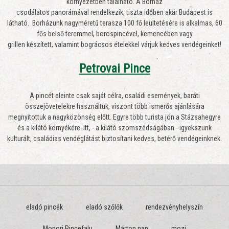
környezetben található. A Borház
csodálatos panorámával rendelkezik, tiszta időben akár Budapest is
látható. Borházunk nagyméretű terasza 100 fő leültetésére is alkalmas, 60
fős belső teremmel, borospincével, kemencében vagy
grillen készített, valamint bográcsos ételekkel várjuk kedves vendégeinket!
Petrovai Pince
A pincét eleinte csak saját célra, családi események, baráti
összejövetelekre használtuk, viszont több ismerős ajánlására
megnyitottuk a nagyközönség előtt. Egyre több turista jön a Stázsahegyre
és a kilátó környékére. Itt, - a kilátó szomszédságában - igyekszünk
kulturált, családias vendéglátást biztosítani kedves, betérő vendégeinknek.
eladó pincék
eladó szőlők
rendezvényhelyszín
Monori Pincefalu
Márton nap
mozi