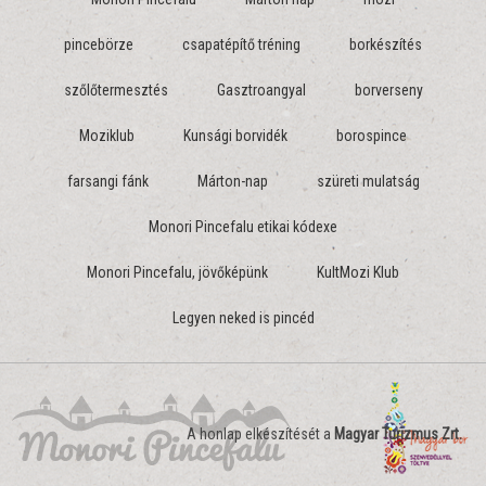
pincebörze
csapatépítő tréning
borkészítés
szőlőtermesztés
Gasztroangyal
borverseny
Moziklub
Kunsági borvidék
borospince
farsangi fánk
Márton-nap
szüreti mulatság
Monori Pincefalu etikai kódexe
Monori Pincefalu, jövőképünk
KultMozi Klub
Legyen neked is pincéd
A honlap elkészítését a
Magyar Turizmus Zrt.