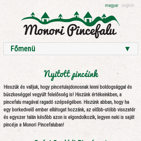
magyar
english
Főmenü
▼
Nyitott pincéink
Hisszük és valljuk, hogy pincetulajdonosnak lenni boldogsággal és
büszkeséggel vegyült felelősség is! Hiszünk értékeinkben, a
pincefalu magával ragadó szépségében. Hiszünk abban, hogy ha
egy borkedvelő ember ellátogat hozzánk, az előbb-utóbb visszatér
és egyszer talán később azon is elgondolkozik, legyen neki is saját
pincéje a Monori Pincefaluban!