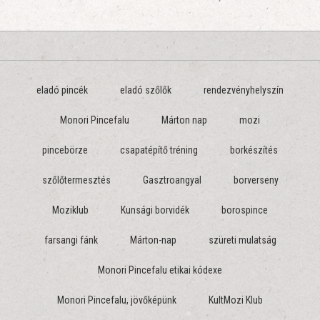
eladó pincék
eladó szőlők
rendezvényhelyszín
Monori Pincefalu
Márton nap
mozi
pincebörze
csapatépítő tréning
borkészítés
szőlőtermesztés
Gasztroangyal
borverseny
Moziklub
Kunsági borvidék
borospince
farsangi fánk
Márton-nap
szüreti mulatság
Monori Pincefalu etikai kódexe
Monori Pincefalu, jövőképünk
KultMozi Klub