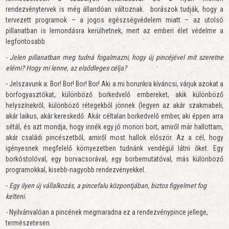
rendezvénytervek is még állandóan változnak. borászok tudják, hogy a
tervezett programok – a jogos egészségvédelem miatt – az utolsó
pillanatban is lemondásra kerülhetnek, mert az emberi élet védelme a
legfontosabb.
- Jelen pillanatban meg tudná fogalmazni, hogy új pincéjével mit szeretne
elérni? Hogy mi lenne, az elsődleges célja?
- Jelszavunk a: Bor! Bor! Bor! Bor! Aki a mi borunkra kíváncsi, várjuk azokat a
borfogyasztókat, különböző borkedvelő embereket, akik különböző
helyszínekről, különböző rétegekből jönnek (legyen az akár szakmabeli,
akár laikus, akár kereskedő. Akár céltalan borkedvelő ember, aki éppen arra
sétál, és azt mondja, hogy innék egy jó monori bort, amiről már hallottam,
akár családi pincészetből, amiről most hallok először. Az a cél, hogy
igényesnek megfelelő környezetben tudnánk vendégül látni őket. Egy
borkóstolóval, egy borvacsorával, egy borbemutatóval, más különböző
programokkal, kisebb-nagyobb rendezvényekkel.
-
Egy ilyen új vállalkozás, a pincefalu központjában, biztos figyelmet fog
kelteni.
- Nyilvánvalóan a pincének megmaradna ez a rendezvénypince jellege,
természetesen.