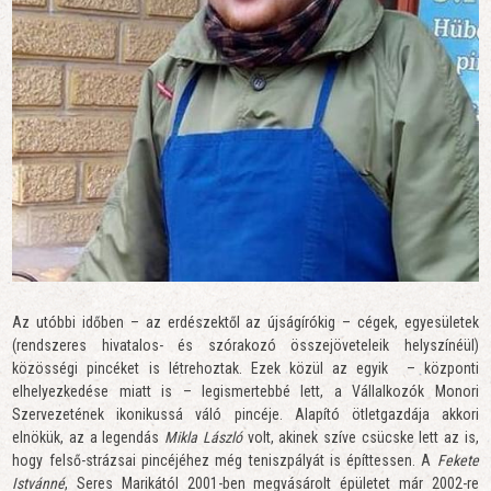
Az utóbbi időben – az erdészektől az újságírókig – cégek, egyesületek
(rendszeres hivatalos- és szórakozó összejöveteleik helyszínéül)
közösségi pincéket is létrehoztak. Ezek közül az egyik – központi
elhelyezkedése miatt is – legismertebbé lett, a Vállalkozók Monori
Szervezetének ikonikussá váló pincéje. Alapító ötletgazdája akkori
elnökük, az a legendás
Mikla László
volt, akinek szíve csücske lett az is,
hogy felső-strázsai pincéjéhez még teniszpályát is építtessen. A
Fekete
Istvánné
, Seres Marikától 2001-ben megvásárolt épületet már 2002-re