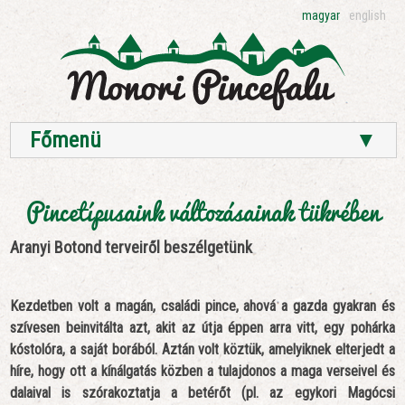
magyar
english
Főmenü
▼
Pincetípusaink változásainak tükrében
Aranyi Botond terveiről beszélgetünk
Kezdetben volt a magán, családi pince, ahová a gazda gyakran és
szívesen beinvitálta azt, akit az útja éppen arra vitt, egy pohárka
kóstolóra, a saját borából. Aztán volt köztük, amelyiknek elterjedt a
híre, hogy ott a kínálgatás közben a tulajdonos a maga verseivel és
dalaival is szórakoztatja a betérőt (pl. az egykori Magócsi