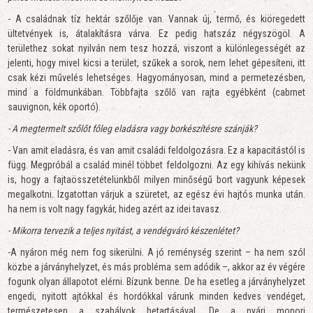
- A családnak tíz hektár szőlője van. Vannak új, termő, és kiöregedett
ültetvények is, átalakításra várva. Ez pedig hatszáz négyszögöl. A
területhez sokat nyilván nem tesz hozzá, viszont a különlegességét az
jelenti, hogy mivel kicsi a terület, szűkek a sorok, nem lehet gépesíteni, itt
csak kézi művelés lehetséges. Hagyományosan, mind a permetezésben,
mind a földmunkában. Többfajta szőlő van rajta egyébként (cabrnet
sauvignon, kék oportó).
- A megtermelt szőlőt főleg eladásra vagy borkészítésre szánják?
- Van amit eladásra, és van amit családi feldolgozásra. Ez a kapacitástól is
függ. Megpróbál a család minél többet feldolgozni. Az egy kihívás nekünk
is, hogy a fajtaösszetételünkből milyen minőségű bort vagyunk képesek
megalkotni. Izgatottan várjuk a szüretet, az egész évi hajtós munka után.
ha nem is volt nagy fagykár, hideg azért az idei tavasz.
- Mikorra tervezik a teljes nyitást, a vendégváró készenlétet?
-A nyáron még nem fog sikerülni. A jó reménység szerint – ha nem szól
közbe a járványhelyzet, és más probléma sem adódik –, akkor az év végére
fogunk olyan állapotot elérni. Bízunk benne. De ha esetleg a járványhelyzet
engedi, nyitott ajtókkal és hordókkal várunk minden kedves vendéget,
természetesen a szabályok betartásával. De a nyári monori