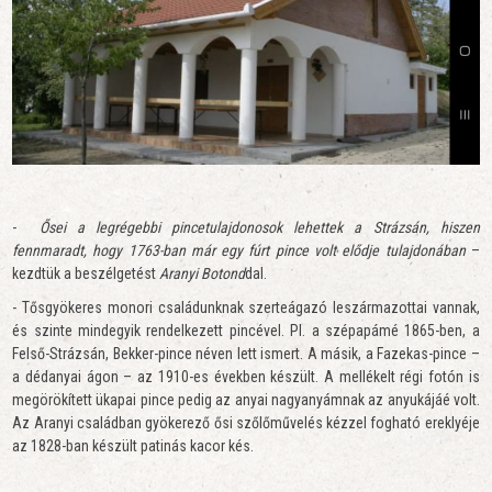
-
Ősei a legrégebbi pincetulajdonosok lehettek a Strázsán, hiszen
fennmaradt, hogy 1763-ban már egy fúrt pince volt elődje tulajdonában
–
kezdtük a beszélgetést
Aranyi Botond
dal.
- Tősgyökeres monori családunknak szerteágazó leszármazottai vannak,
és szinte mindegyik rendelkezett pincével. Pl. a szépapámé 1865-ben, a
Felső-Strázsán, Bekker-pince néven lett ismert. A másik, a Fazekas-pince –
a dédanyai ágon – az 1910-es években készült. A mellékelt régi fotón is
megörökített ükapai pince pedig az anyai nagyanyámnak az anyukájáé volt.
Az Aranyi családban gyökerező ősi szőlőművelés kézzel fogható ereklyéje
az 1828-ban készült patinás kacor kés.