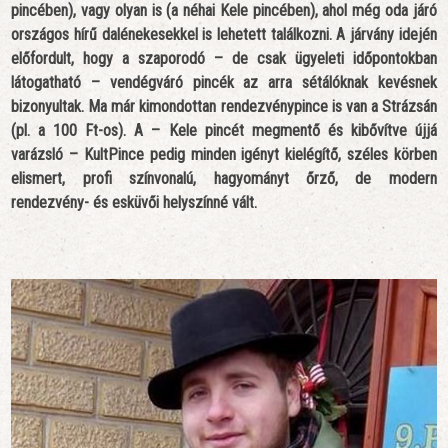
pincében), vagy olyan is (a néhai Kele pincében), ahol még oda járó
országos hírű dalénekesekkel is lehetett találkozni. A járvány idején
előfordult, hogy a szaporodó – de csak ügyeleti időpontokban
látogatható – vendégváró pincék az arra sétálóknak kevésnek
bizonyultak. Ma már kimondottan rendezvénypince is van a Strázsán
(pl. a 100 Ft-os). A – Kele pincét megmentő és kibővítve újjá
varázsló – KultPince pedig minden igényt kielégítő, széles körben
elismert, profi színvonalú, hagyományt őrző, de modern
rendezvény- és esküvői helyszínné vált.