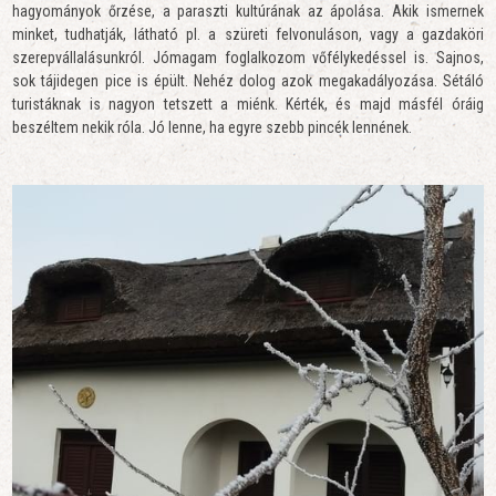
hagyományok őrzése, a paraszti kultúrának az ápolása. Akik ismernek
minket, tudhatják, látható pl. a szüreti felvonuláson, vagy a gazdaköri
szerepvállalásunkról. Jómagam foglalkozom vőfélykedéssel is. Sajnos,
sok tájidegen pice is épült. Nehéz dolog azok megakadályozása. Sétáló
turistáknak is nagyon tetszett a miénk. Kérték, és majd másfél óráig
beszéltem nekik róla. Jó lenne, ha egyre szebb pincék lennének.