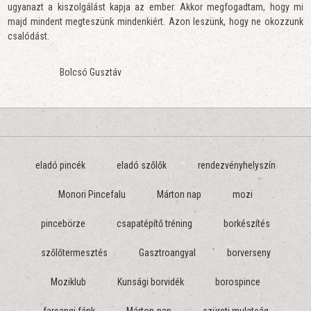
ugyanazt a kiszolgálást kapja az ember. Akkor megfogadtam, hogy mi
majd mindent megteszünk mindenkiért. Azon leszünk, hogy ne okozzunk
csalódást.
Bolcsó Gusztáv
eladó pincék
eladó szőlők
rendezvényhelyszín
Monori Pincefalu
Márton nap
mozi
pincebörze
csapatépítő tréning
borkészítés
szőlőtermesztés
Gasztroangyal
borverseny
Moziklub
Kunsági borvidék
borospince