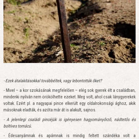
- Ezek átalakításokkal továbbéltek, vagy lebontották őket?
- Mivel – a kor szokásának megfelelően – elég sok gyerek élt a családban,
mindenki nyilván nem örökölhette ezeket. Meg volt, ahol csak lánygyerekek
voltak. Ezért pl. a nagyapai pince elkerült egy oldalrokonsági ághoz, akik
másoknak eladták, és azóta már át is alakult, sajnos.
- A jelenlegi családi pincéjük is igényesen hagyományőrző, nádtetős és
boltíves tornácú.
- Édesanyámnak és apámnak is mindig feltett szándéka volt a