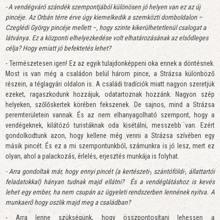
- A vendégváró szándék szempontjából különösen jó helyen van ez az új
pincéje. Az Orbán térre érve úgy kiemelkedik a szemközti domboldalon –
Czeglédi György pincéje mellett –, hogy szinte kikerülhetetlenül csalogat a
látványa. Ez a központi elhelyezkedése volt elhatározásának az elsődleges
célja? Hogy emiatt jó befektetés lehet?
- Természetesen igen! Ez az egyik tulajdonképpeni oka ennek a döntésnek.
Most is van még a családon belül három pince, a Strázsa különböző
részein, a téglagyári oldalon is. A családi tradíciók miatt nagyon szeretjük
ezeket, ragaszkodunk hozzájuk, odatartoznak hozzánk. Nagyon szép
helyeken, szőlőskertek körében fekszenek. De sajnos, mind a Strázsa
peremterületein vannak. És az nem elhanyagolható szempont, hogy a
vendégeknek, kilátózó turistáknak oda kisétálni, messzebb van. Ezért
gondolkodtunk azon, hogy kellene még venni a Strázsa szívében egy
másik pincét. És ez a mi szempontunkból, számunkra is jó lesz, mert ez
olyan, ahol a palackozás, érlelés, erjesztés munkája is folyhat.
- Arra gondoltak már, hogy ennyi pincét (a kertészeti-, szántóföldi-, állattartói
feladatokkal) hányan tudnak majd ellátni? És a vendéglátáshoz is kevés
lehet egy ember, ha nem csupán az ügyeleti rendszerben lennének nyitva. A
munkaerő hogy oszlik majd meg a családban?
- Arra lenne szükségünk, hogy összpontosítani lehessen a