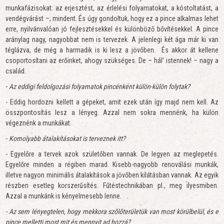
munkafázisokat: az erjesztést, az érlelési folyamatokat, a kóstoltatást, a
vendégvárást –; mindent. És úgy gondoltuk, hogy ez a pince alkalmas lehet
erre, nyilvánvalóan jó fejlesztésekkel és különböző bővítésekkel. A pince
aránylag nagy, nagyobbat nem is tervezek. A jelenlegi két ága már ki van
téglázva, de még a harmadik is ki lesz a jövőben. És akkor át kellene
csoportosítani az erőinket, ahogy szükséges. De – hál’ istennek! – nagy a
család.
-
Az eddigi feldolgozási folyamatok pincénként külön-külön folytak?
- Eddig hordozni kellett a gépeket, amit ezek után így majd nem kell. Az
összpontosítás lesz a lényeg. Azzal nem sokra mennénk, ha külön
végeznénk a munkákat.
-
Komolyabb átalakításokat is terveznek itt?
- Egyelőre a tervek azok születőben vannak. De legyen az meglepetés.
Egyelőre minden a régiben marad. Kisebb-nagyobb renoválási munkák,
illetve nagyon minimális átalakítások a jövőben kilátásban vannak. Az egyik
részben esetleg korszerűsítés. Fűtéstechnikában pl., meg ilyesmiben.
Azzal a munkánk is kényelmesebb lenne.
- Az sem lényegtelen, hogy mekkora szőlőterületük van most körülbelül, és e
pince melletti most mit és mennyit ad hozzá?