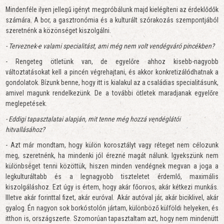
Mindenféle ilyen jellegű igényt megpróbálunk majd kielégíteni az érdeklődők
számára. A bor, a gasztronómia és a kulturált szórakozás szempontjából
szeretnénk a közönséget kiszolgálni.
- Terveznek-e valami specialitást, ami még nem volt vendégváró pincékben?
- Rengeteg ötletünk van, de egyelőre ahhoz kisebb-nagyobb
változtatásokat kell a pincén végrehajtani, és akkor konkretizálódhatnak a
gondolatok. Bízunk benne, hogy itt is kialakul az a családias specialitásunk,
amivel magunk rendelkezünk. De a további ötletek maradjanak egyelőre
meglepetések.
- Eddigi tapasztalatai alapján, mit tenne még hozzá vendéglátói
hitvallásához?
- Azt már mondtam, hogy külön korosztályt vagy réteget nem célozunk
meg, szeretnénk, ha mindenki jól érezné magát nálunk. Igyekszünk nem
különbséget tenni közöttük, hiszen minden vendégnek megvan a joga a
legkulturáltabb és a legnagyobb tiszteletet érdemlő, maximális
kiszolgáláshoz. Ezt úgy is értem, hogy akár főorvos, akár kétkezi munkás.
Illetve akár forinttal fizet, akár euróval. Akár autóval jár, akár biciklivel, akár
gyalog. Én nagyon sok borkóstolón jártam, különböző külföldi helyeken, és
itthon is, országszerte. Szomorúan tapasztaltam azt, hogy nem mindenütt