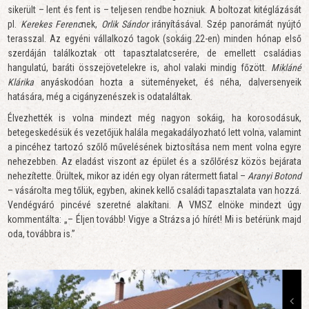
sikerült – lent és fent is – teljesen rendbe hozniuk. A boltozat kitéglázását
pl.
Kerekes Ferenc
nek,
Orlik
Sándor
irányításával. Szép panorámát nyújtó
terasszal. Az egyéni vállalkozó tagok (sokáig 22-en) minden hónap első
szerdáján találkoztak ott tapasztalatcserére, de emellett családias
hangulatú, baráti összejövetelekre is, ahol valaki mindig főzött.
Mikláné
Klárika
anyáskodóan hozta a süteményeket, és néha, dalversenyeik
hatására, még a cigányzenészek is odataláltak.
Élvezhették is volna mindezt még nagyon sokáig, ha korosodásuk,
betegeskedésük és vezetőjük halála megakadályozható lett volna, valamint
a pincéhez tartozó szőlő művelésének biztosítása nem ment volna egyre
nehezebben. Az eladást viszont az épület és a szőlőrész közös bejárata
nehezítette. Örültek, mikor az idén egy olyan rátermett fiatal –
Aranyi Botond
– vásárolta meg tőlük, egyben, akinek kellő családi tapasztalata van hozzá.
Vendégváró pincévé szeretné alakítani. A VMSZ elnöke mindezt úgy
kommentálta: „– Éljen tovább! Vigye a Strázsa jó hírét! Mi is betérünk majd
oda, továbbra is.”