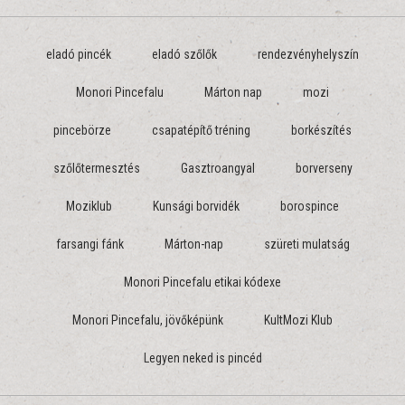
eladó pincék
eladó szőlők
rendezvényhelyszín
Monori Pincefalu
Márton nap
mozi
pincebörze
csapatépítő tréning
borkészítés
szőlőtermesztés
Gasztroangyal
borverseny
Moziklub
Kunsági borvidék
borospince
farsangi fánk
Márton-nap
szüreti mulatság
Monori Pincefalu etikai kódexe
Monori Pincefalu, jövőképünk
KultMozi Klub
Legyen neked is pincéd