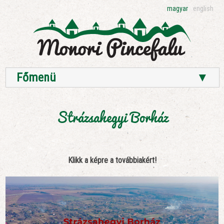
magyar
english
Főmenü
▼
Strázsahegyi Borház
Klikk a képre a továbbiakért!