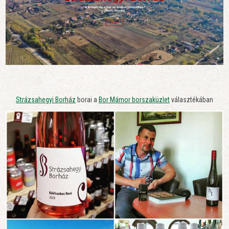
Strázsahegyi Borház
borai a
Bor Mámor borszaküzlet
választékában