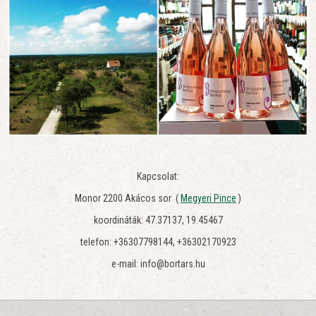
Kapcsolat:
Monor 2200 Akácos sor (
Megyeri Pince
)
koordináták: 47.37137, 19.45467
telefon: +36307798144, +36302170923
e-mail: info@bortars.hu