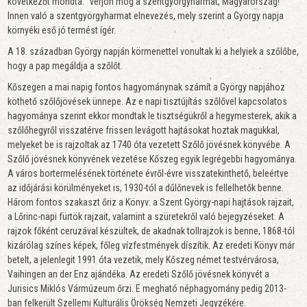
következőt mondta: "verjön mög a szentgyörgyharmat, Magyarország!
Innen való a szentgyörgyharmat elnevezés, mely szerint a György napja
környéki eső jó termést ígér.
A 18. században György napján körmenettel vonultak ki a helyiek a szőlőbe,
hogy a pap megáldja a szőlőt.
Kőszegen a mai napig fontos hagyománynak számít a György napjához
köthető szőlőjövések ünnepe. Az e napi tisztújítás szőlővel kapcsolatos
hagyománya szerint ekkor mondtak le tisztségükről a hegymesterek, akik a
szőlőhegyről visszatérve frissen levágott hajtásokat hoztak magukkal,
melyeket be is rajzoltak az 1740 óta vezetett Szőlő jövésnek könyvébe. A
Szőlő jövésnek könyvének vezetése Kőszeg egyik legrégebbi hagyománya.
A város bortermelésének története évről-évre visszatekinthető, beleértve
az időjárási körülményeket is, 1930-tól a dűlőnevek is fellelhetők benne.
Három fontos szakaszt őriz a Könyv: a Szent György-napi hajtások rajzait,
a Lőrinc-napi fürtök rajzait, valamint a szüretekről való bejegyzéseket. A
rajzok főként ceruzával készültek, de akadnak tollrajzok is benne, 1868-tól
kizárólag színes képek, főleg vízfestmények díszítik. Az eredeti Könyv már
betelt, a jelenlegit 1991 óta vezetik, mely Kőszeg német testvérvárosa,
Vaihingen an der Enz ajándéka. Az eredeti Szőlő jövésnek könyvét a
Jurisics Miklós Vármúzeum őrzi. E megható néphagyomány pedig 2013-
ban felkerült Szellemi Kulturális Örökség Nemzeti Jegyzékére.