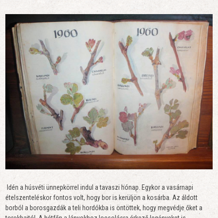
Idén a húsvéti ünnepkörrel indul a tavaszi hónap. Egykor a vasárnapi
ételszenteléskor fontos volt, hogy bor is kerüljön a kosárba. Az áldott
borból a borosgazdák a teli hordókba is öntöttek, hogy megvédje őket a