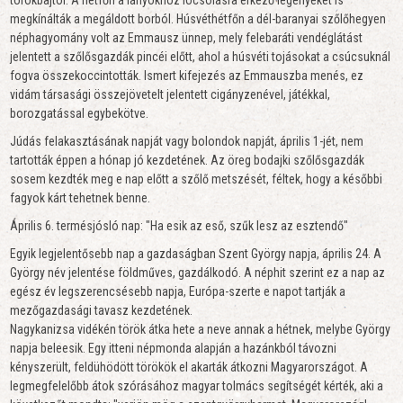
torokbajtól. A hétfőn a lányokhoz locsolásra érkező legényeket is
megkínálták a megáldott borból. Húsvéthétfőn a dél-baranyai szőlőhegyen
néphagyomány volt az Emmausz ünnep, mely felebaráti vendéglátást
jelentett a szőlősgazdák pincéi előtt, ahol a húsvéti tojásokat a csúcsuknál
fogva összekoccintották. Ismert kifejezés az Emmauszba menés, ez
vidám társasági összejövetelt jelentett cigányzenével, játékkal,
borozgatással egybekötve.
Júdás felakasztásának napját vagy bolondok napját, április 1-jét, nem
tartották éppen a hónap jó kezdetének. Az öreg bodajki szőlősgazdák
sosem kezdték meg e nap előtt a szőlő metszését, féltek, hogy a későbbi
fagyok kárt tehetnek benne.
Április 6. termésjósló nap: "Ha esik az eső, szűk lesz az esztendő"
Egyik legjelentősebb nap a gazdaságban Szent György napja, április 24. A
György név jelentése földműves, gazdálkodó. A néphit szerint ez a nap az
egész év legszerencsésebb napja, Európa-szerte e napot tartják a
mezőgazdasági tavasz kezdetének.
Nagykanizsa vidékén török átka hete a neve annak a hétnek, melybe György
napja beleesik. Egy itteni népmonda alapján a hazánkból távozni
kényszerült, feldühödött törökök el akarták átkozni Magyarországot. A
legmegfelelőbb átok szórásához magyar tolmács segítségét kérték, aki a