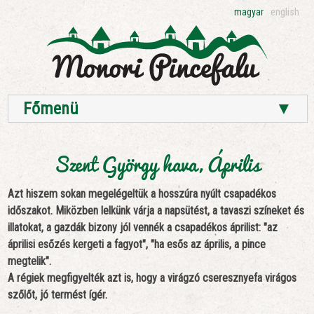
magyar
english
Főmenü
▼
Szent György hava, Április
Azt hiszem sokan megelégeltük a hosszúra nyúlt csapadékos
időszakot. Miközben lelkünk várja a napsütést, a tavaszi színeket és
illatokat, a gazdák bizony jól vennék a csapadékos áprilist: "az
áprilisi esőzés kergeti a fagyot", "ha esős az április, a pince
megtelik".
A régiek megfigyelték azt is, hogy a virágzó cseresznyefa virágos
szőlőt, jó termést ígér.