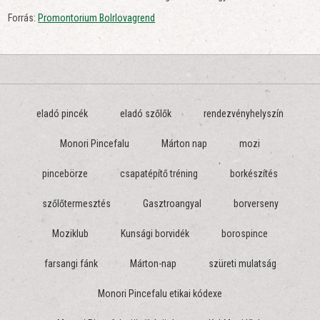
Forrás:
Promontorium Bolrlovagrend
eladó pincék
eladó szőlők
rendezvényhelyszín
Monori Pincefalu
Márton nap
mozi
pincebörze
csapatépítő tréning
borkészítés
szőlőtermesztés
Gasztroangyal
borverseny
Moziklub
Kunsági borvidék
borospince
farsangi fánk
Márton-nap
szüreti mulatság
Monori Pincefalu etikai kódexe