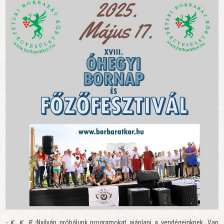
- K. K. R.:-
Nyilván próbálunk programokat ajánlani a vendégeinknek. Van