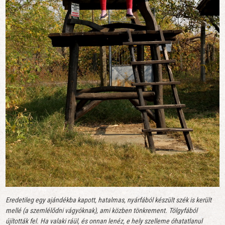
Eredetileg egy ajándékba kapott, hatalmas, nyárfából készült szék is került
mellé
(a szemlélődni vágyóknak), ami közben tönkrement. Tölgyfából
újították fel.
Ha valaki ráül, és onnan lenéz, e hely szelleme óhatatlanul