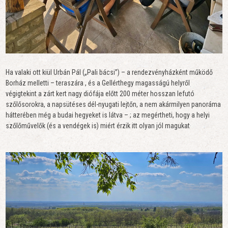
Ha valaki ott kiül Urbán Pál („Pali bácsi”) – a rendezvényházként működő
Borház melletti –
teraszára , és a Gellérthegy magasságú helyről
végigtekint a zárt kert nagy diófája előtt 200 méter hosszan lefutó
szőlősorokra, a napsütéses dél-nyugati lejtőn, a nem akármilyen panoráma
hátterében még a budai hegyeket is látva – ; az megértheti, hogy a helyi
szőlőművelők (és a vendégek is) miért érzik itt olyan jól magukat