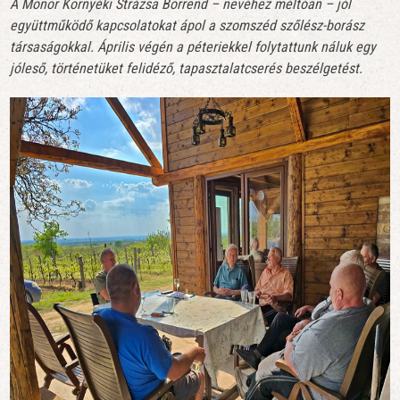
A Monor Környéki Strázsa Borrend – nevéhez méltóan – jól
együttműködő kapcsolatokat ápol a szomszéd szőlész-borász
társaságokkal. Április végén a péteriekkel folytattunk náluk egy
jóleső, történetüket felidéző, tapasztalatcserés beszélgetést.