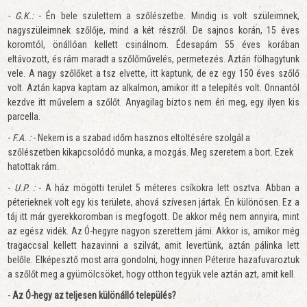
- G.K.:
- Én bele születtem a szőlészetbe. Mindig is volt szüleimnek,
nagyszüleimnek szőlője, mind a két részről. De sajnos korán, 15 éves
koromtól, önállóan kellett csinálnom. Édesapám 55 éves korában
eltávozott, és rám maradt a szőlőművelés, permetezés. Aztán fölhagytunk
vele. A nagy szőlőket a tsz elvette, itt kaptunk, de ez egy 150 éves szőlő
volt. Aztán kapva kaptam az alkalmon, amikor itt a telepítés volt. Onnantól
kezdve itt művelem a szőlőt. Anyagilag biztos nem éri meg, egy ilyen kis
parcella.
-
F.A. :
- Nekem is a szabad időm hasznos eltöltésére szolgál a
szőlészetben kikapcsolódó munka, a mozgás. Meg szeretem a bort. Ezek
hatottak rám.
-
U.P. :
- A ház mögötti terület 5 méteres csíkokra lett osztva. Abban a
péterieknek volt egy kis területe, ahová szívesen jártak. Én különösen. Ez a
táj itt már gyerekkoromban is megfogott. De akkor még nem annyira, mint
az egész vidék. Az Ó-hegyre nagyon szerettem járni. Akkor is, amikor még
tragaccsal kellett hazavinni a szilvát, amit levertünk, aztán pálinka lett
belőle. Elképesztő most arra gondolni, hogy innen Péterire hazafuvaroztuk
a szőlőt meg a gyümölcsöket, hogy otthon tegyük vele aztán azt, amit kell.
-
Az Ó-hegy az teljesen különálló település?