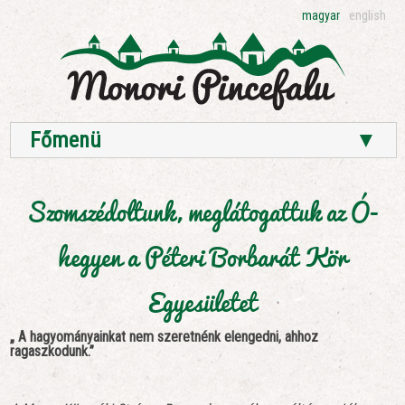
magyar
english
Főmenü
▼
Szomszédoltunk, meglátogattuk az Ó-
hegyen a Péteri Borbarát Kör
Egyesületet
„ A hagyományainkat nem szeretnénk elengedni, ahhoz
ragaszkodunk.”