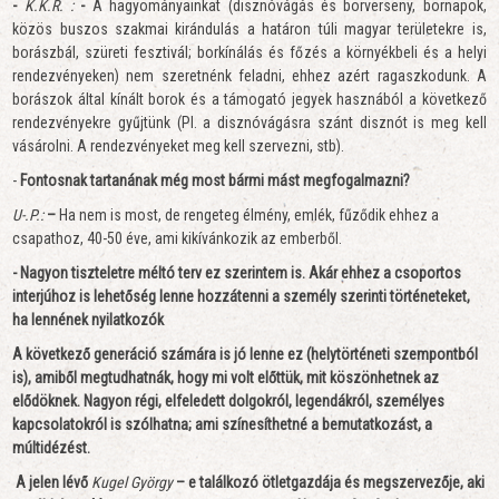
-
K.K.R. :
-
A hagyományainkat (disznóvágás és borverseny, bornapok,
közös buszos szakmai kirándulás a határon túli magyar területekre is,
borászbál, szüreti fesztivál; borkínálás és főzés a környékbeli és a helyi
rendezvényeken) nem szeretnénk feladni, ehhez azért ragaszkodunk. A
borászok által kínált borok és a támogató jegyek hasznából a következő
rendezvényekre gyűjtünk (Pl. a disznóvágásra szánt disznót is meg kell
vásárolni. A rendezvényeket meg kell szervezni, stb).
-
Fontosnak tartanának még most bármi mást megfogalmazni?
U-.P.:
–
Ha nem is most, de rengeteg élmény, emlék, fűződik ehhez a
csapathoz, 40-50 éve, ami kikívánkozik az emberből.
- Nagyon tiszteletre méltó terv ez szerintem is. Akár ehhez a csoportos
interjúhoz is lehetőség lenne hozzátenni a személy szerinti történeteket,
ha lennének nyilatkozók
A következő generáció számára is jó lenne ez (helytörténeti szempontból
is), amiből megtudhatnák, hogy mi volt előttük, mit köszönhetnek az
elődöknek. Nagyon régi, elfeledett dolgokról, legendákról, személyes
kapcsolatokról is szólhatna; ami színesíthetné a bemutatkozást, a
múltidézést.
A jelen lévő
Kugel György
– e találkozó ötletgazdája és megszervezője, aki