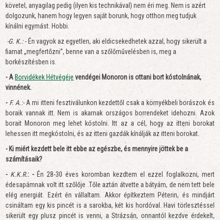
követel, anyagilag pedig (ilyen kis technikával) nem éri meg. Nem is azért
dolgozunk, hanem hogy legyen saját borunk, hogy otthon meg tudjuk
kínálni egymást. Hobbi.
-G. K.:
- Én vagyok az egyetlen, aki eldicsekedhetek azzal, hogy sikerült a
fiamat „megfertőzni”, benne van a szőlőművelésben is, meg a
borkészítésben is.
- A
Borvidékek Hétvégéje
vendégei Monoron is ottani bort kóstolnának,
vinnének.
-
F. A.:-
A mi itteni fesztiválunkon kezdettől csak a környékbeli borászok és
boraik vannak itt. Nem is akarnak országos borrendeket idehozni. Azok
borait Monoron meg lehet kóstolni. Itt az a cél, hogy az itteni borokat
lehessen itt megkóstolni, és az itteni gazdák kínálják az itteni borokat.
- Ki miért kezdett bele itt ebbe az egészbe, és mennyire jöttek be a
számításaik?
-
K.K.R.
: -
Én 28-30 éves koromban kezdtem el ezzel foglalkozni, mert
édesapámnak volt itt szőlője .Tőle aztán átvette a bátyám, de nem tett bele
elég energiát. Ezért én vállaltam. Akkor építkeztem Péterin, és mindjárt
csináltam egy kis pincét is a sarokba, két kis hordóval. Havi törlesztéssel
sikerült egy plusz pincét is venni, a Strázsán, onnantól kezdve érdekelt,