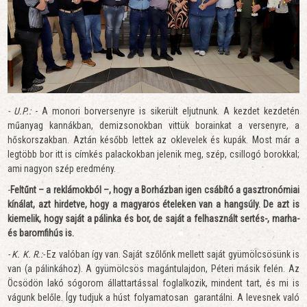
- U.P.:
- A monori borversenyre is sikerült eljutnunk. A kezdet kezdetén
műanyag kannákban, demizsonokban vittük borainkat a versenyre, a
hőskorszakban. Aztán később lettek az oklevelek és kupák. Most már a
legtöbb bor itt is címkés palackokban jelenik meg, szép, csillogó borokkal;
ami nagyon szép eredmény.
-
Feltűnt – a reklámokból –, hogy a Borházban igen csábító a gasztronómiai
kínálat, azt hirdetve, hogy a magyaros ételeken van a hangsúly. De azt is
kiemelik, hogy saját a pálinka és bor, de saját a felhasznált sertés-, marha-
és baromfihús is.
- K. K. R.:-
Ez valóban így van. Saját szőlőnk mellett saját gyümölcsösünk is
van (a pálinkához). A gyümölcsös magántulajdon, Péteri másik felén. Az
Öcsödön lakó sógorom állattartással foglalkozik, mindent tart, és mi is
vágunk belőle. Így tudjuk a húst folyamatosan garantálni. A levesnek való