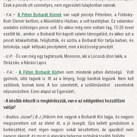
Ezek a pincék ott személyes, nem egyesületi tulajdonban vannak.
- F.A.:
–
A Péteri Borbarát Körnek
van saját pincéje Péteriben, a Földváry-
Boér Elemér kertben, a Művelődési Házban, a volt kastélyban. Ez valamikor
uradalmi zöldséges pince volt. Én akkor még nem voltam tag, 15-20 évvel
ezelőtt kb., amikor a Borbarát Kör kapott valami támogatást, és akkor azt a
pincét kitakarították, felújították, és azóta a Borbarát Kör tartja karban, és
birtokolja, saját kétlyukú pincéjeként, mint a közösségi pincéjét.
-
U.P.:
- És van még egy tagtársunk, Monoron, aki a Locsodi úton lakik, a
Strázsán; a Nánási Lajos.
- F.A.
:
-
A Péteri Borbarát Kör
ben nem mindenki péteri illetőségű. Volt
gyömrői, üllői tagunk is. Itt az a lényeg, hogy barátok legyünk. Nem kell
szőlőnek, bornak lenni. A bor szeretetét, a szőlőművelést szeretnénk
népszerűsíteni. Ezen alapul az Egyesület.;
- A később érkezőt is megkérdezzük, van-e az eddigiekhez hozzáfűzni
valója?
-
Bodócs József ( B.J.):
Három éve vagyok a Borbarát Kör tagja, és nagyon
megszerettem ezt az életet itt, a jó levegőt. Újra kellett gondolnom a
borkészítést, mert régen nagyon sokat
készítettem, de igazából nem
nagyon sikerült, és most új alapokra helyezve próbálok tovább fejlődni.