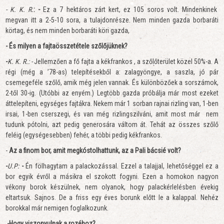
- K. K. R.
: -
Ez a 7 hektáros zárt kert, ez 105 soros volt. Mindenkinek
megvan itt a 2-5-10 sora, a tulajdonrésze. Nem minden gazda borbaráti
körtag, és nem minden borbaráti köri gazda,
- És milyen a fajtaösszetétele szőlőjüknek?
-
K. K. R.: -
Jellemzően a fő fajta a kékfrankos , a szőlőterület közel 50%-a. A
régi (még a ’78-as) telepítésekből a: zalagyöngye, a saszla, jó pár
csemegeféle szőlő, amik még jelen vannak. És különbözőek a sorszámok,
2-től 30-ig. (Utóbbi az enyém.) Legtöbb gazda
próbálja már most ezeket
áttelepíteni, egységes fajtákra. Nekem már 1 sorban rajnai rizling van, 1-ben
irsai, 1-ben cserszegi, és van még rizlingszilváni, amit most már nem
tudunk pótolni, azt pedig generosára váltom át. Tehát az összes szőlő
feléig (egységesebben) fehér, a többi pedig kékfrankos.
-
Az a finom bor, amit megkóstolhattunk, az a Pali bácsié volt?
-
U.P:
-
Én fölhagytam a palackozással. Ezzel a talajjal, lehetőséggel ez a
bor egyik évről a másikra el szokott fogyni. Ezen a homokon nagyon
vékony borok készülnek, nem olyanok, hogy palackérlelésben évekig
eltartsuk. Sajnos. De a friss egy éves borunk előtt le a kalappal. Nehéz
borokkal már nemigen foglalkozunk.
-Hogy viszonyulnak a rozéhoz?