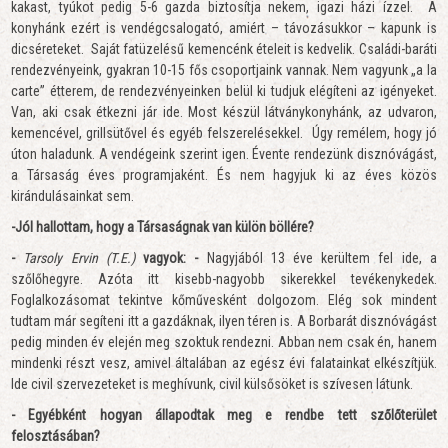
kakast, tyúkot pedig 5-6 gazda biztosítja nekem, igazi házi ízzel. A
konyhánk ezért is vendégcsalogató, amiért – távozásukkor – kapunk is
dicséreteket. Saját fatüzelésű kemencénk ételeit is kedvelik. Családi-baráti
rendezvényeink, gyakran 10-15 fős csoportjaink vannak. Nem vagyunk „a la
carte” étterem,
de rendezvényeinken belül ki tudjuk elégíteni az igényeket.
Van, aki csak étkezni jár ide. Most készül látványkonyhánk, az udvaron,
kemencével, grillsütővel és egyéb felszerelésekkel. Úgy remélem, hogy jó
úton haladunk. A vendégeink szerint igen. Évente rendezünk disznóvágást,
a Társaság éves programjaként. És nem hagyjuk ki az éves közös
kirándulásainkat sem.
-Jól hallottam, hogy a Társaságnak van külön böllére?
-
Tarsoly Ervin (T.E.)
vagyok: -
Nagyjából 13 éve kerültem fel ide, a
szőlőhegyre. Azóta itt kisebb-nagyobb sikerekkel tevékenykedek.
Foglalkozásomat tekintve kőművesként dolgozom. Elég sok mindent
tudtam már segíteni itt a gazdáknak, ilyen téren is. A Borbarát disznóvágást
pedig minden év elején meg szoktuk rendezni. Abban nem csak én, hanem
mindenki részt vesz, amivel általában az egész évi falatainkat elkészítjük.
Ide civil szervezeteket is meghívunk, civil külsősöket is szívesen látunk.
- Egyébként hogyan állapodtak meg e rendbe tett szőlőterület
felosztásában?