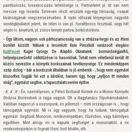
paintbolozás, lovaskocsizás lehetősége is. Partnerként pl. itt van nem
messze egy lovarda. Szívesen részt veszünk egy-egy társaság, csapat
kívánságának megszervezésében. A nyári időszak lényegesen nagyobb
vendégkínálatot jelent, de télen is van pl. forraltboros fesztivál, vagy hét
végén is kinyitunk, pl. zsíros kenyér partira, borkóstolásra.
- Úgy látom, nagyon sok párhuzamosság van a strázsa-hegyi és az itteni
borélet között. Nálunk a leromlott Kele Pincéből varázsolt elegáns
KultPincét
Kugel György. De Alapító Okirataink borminőségjavító,
helynépszerűsítő célkitűzései is hasonlóak. Tehát nem véletlenül került itt
közös nevezőre a környék borászainak tevékenysége. Ez mindenképpen
szép dolog – bár a borászok általában is jó emberek - , hogy nem egymást
kiszorítva fogják fel ezt a kérdést, hanem úgy, hogy „nyíljon itt minden
virág”, egymást segítve, a tapasztalatcserére építve.
- K. K. R.:-
Én, személyesen, a Péteri Borbarát Körnek és a Monor Környéki
Strázsa Borrendnek is tagja vagyok. Ott a Nagytanács főpohárnokaként.
Valóban nagyon jó a viszonyunk, és jellemző – mint országosan is -, hogy
támogatjuk egymást. Mi is úgy vagyunk, hogy ha tudunk, támogatjuk
egymást. Segítünk Monoron, rendezvényekben, főzésben, vagy bármilyen
egyébben. Mint ahogy mi is kapunk segítséget a monoriaktól, a mi
rendezvényünkön is fognak főzni, bort kínálni, stb.