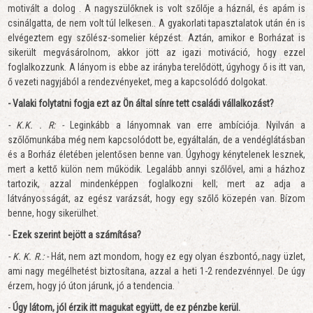
motivált a dolog . A nagyszülőknek is volt szőlője a háznál, és apám is
csinálgatta, de nem volt túl lelkesen.. A gyakorlati tapasztalatok után én is
elvégeztem egy szőlész-somelier képzést. Aztán, amikor e Borházat is
sikerült megvásárolnom, akkor jött az igazi motiváció, hogy ezzel
foglalkozzunk. A lányom is ebbe az irányba terelődött, úgyhogy ő is itt van,
ő vezeti nagyjából a rendezvényeket, meg a kapcsolódó dolgokat.
- Valaki folytatni fogja ezt az Ön által sínre tett családi vállalkozást?
- K.K. . R: -
Leginkább a lányomnak van erre ambíciója. Nyilván a
szőlőmunkába még nem kapcsolódott be, egyáltalán, de a vendéglátásban
és a Borház életében jelentősen benne van. Úgyhogy kénytelenek lesznek,
mert a kettő külön nem működik. Legalább annyi szőlővel, ami a házhoz
tartozik, azzal mindenképpen foglalkozni kell; mert az adja a
látványosságát, az egész varázsát, hogy egy szőlő közepén van. Bízom
benne, hogy sikerülhet.
-
Ezek szerint bejött a számítása?
- K. K. R.: -
Hát, nem azt mondom, hogy ez egy olyan észbontó, nagy üzlet,
ami nagy megélhetést biztosítana, azzal a heti 1-2 rendezvénnyel. De úgy
érzem, hogy jó úton járunk, jó a tendencia.
-
Úgy látom, jól érzik itt magukat együtt, de ez pénzbe kerül.