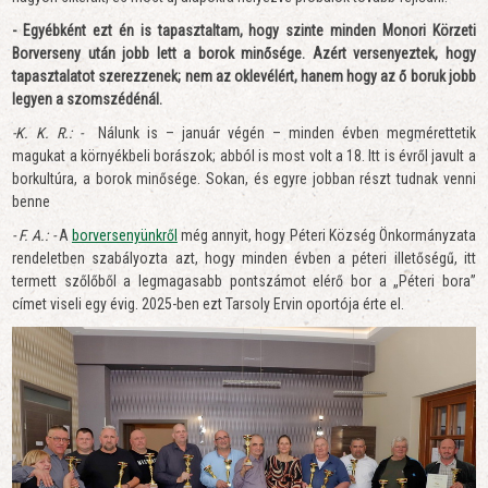
- Egyébként ezt én is tapasztaltam, hogy szinte minden Monori Körzeti
Borverseny után jobb lett a borok minősége. Azért versenyeztek, hogy
tapasztalatot szerezzenek; nem az oklevélért, hanem hogy az ő boruk jobb
legyen a szomszédénál.
-K. K. R.: -
Nálunk is – január végén – minden évben megmérettetik
magukat a környékbeli borászok; abból is most volt a 18. Itt is évről javult a
borkultúra, a borok minősége. Sokan, és egyre jobban részt tudnak venni
benne
- F. A.: -
A
borversenyünkről
még annyit, hogy Péteri Község Önkormányzata
rendeletben szabályozta azt, hogy minden évben a péteri illetőségű, itt
termett szőlőből a legmagasabb pontszámot elérő bor a „Péteri bora”
címet viseli egy évig. 2025-ben ezt Tarsoly Ervin oportója érte el.