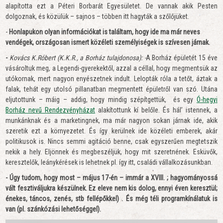
alapította ezt a Péteri Borbarát Egyesületet. De vannak akik Pesten
dolgoznak, és közülük – sajnos – többen itt hagyták a szőlőjüket.
-
Honlapukon olyan információkat is találtam, hogy ide ma már neves
vendégek, országosan ismert közéleti személyiségek is szívesen járnak.
-
Kovács K.Róbert (K.K.R., a Borház tulajdonosa): -
A Borház épületét 15 éve
vásároltuk meg, a Legendi-gyerekektől, azzal a céllal, hogy megmentsük az
utókornak, mert nagyon enyészetnek indult. Lelopták róla a tetőt, áztak a
falak, tehát egy utolsó pillanatban megmentett épületről van szó. Utána
eljutottunk – máig – addig, hogy mindig szépítgettük, és egy
Ó-hegyi
Borház nevű Rendezvényházat
alakítottunk kí belőle. És hál’ istennek, a
munkánknak és a marketingnek, ma már nagyon sokan járnak ide, akik
szeretik ezt a környezetet. És így kerülnek ide közéleti emberek, akár
politikusok is. Nincs semmi agitáció benne, csak egyszerűen megtetszik
nekik a hely. Eljönnek és megbeszéljük, hogy mit szeretnének. Esküvők,
keresztelők, leánykérések is lehetnek pl. így itt, családi vállalkozásunkban.
- Úgy tudom, hogy most – május 17-én – immár a XVIII. ; hagyományossá
vált fesztiváljukra készülnek. Ez eleve nem kis dolog, ennyi éven keresztül;
énekes, táncos, zenés, stb fellépőkkel) . És még téli programkínálatuk is
van (pl. szánkózási lehetőséggel).