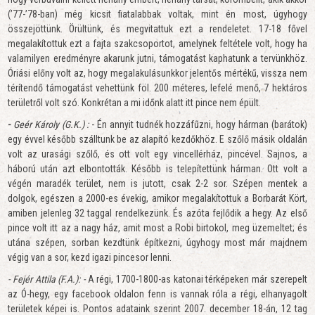
(’77-’78-ban) még kicsit fiatalabbak voltak, mint én most, úgyhogy
összejöttünk. Örültünk, és megvitattuk ezt a rendeletet. 17-18 fővel
megalakítottuk ezt a fajta szakcsoportot, amelynek feltétele volt, hogy ha
valamilyen eredményre akarunk jutni, támogatást kaphatunk a tervünkhöz.
Óriási előny volt az, hogy megalakulásunkkor jelentős mértékű, vissza nem
térítendő támogatást vehettünk föl. 200 méteres, lefelé menő, 7 hektáros
területről volt szó. Konkrétan a mi időnk alatt itt pince nem épült.
-
Geér Károly (G.K.) :
- Én annyit tudnék hozzáfűzni, hogy hárman (barátok)
egy évvel később szálltunk be az alapító kezdőkhöz. E szőlő másik oldalán
volt az urasági szőlő, és ott volt egy vincellérház, pincével. Sajnos, a
háború után azt elbontották. Később is telepítettünk hárman. Ott volt a
végén maradék terület, nem is jutott, csak 2-2 sor. Szépen mentek a
dolgok, egészen a 2000-es évekig, amikor megalakítottuk a Borbarát Kört,
amiben jelenleg 32 taggal rendelkezünk. És azóta fejlődik a hegy. Az első
pince volt itt az a nagy ház, amit most a Robi birtokol, meg üzemeltet; és
utána szépen, sorban kezdtünk építkezni, úgyhogy most már majdnem
végig van a sor, kezd igazi pincesor lenni.
- Fejér Attila (F.A.): -
A régi, 1700-1800-as katonai térképeken már szerepelt
az Ó-hegy, egy facebook oldalon fenn is vannak róla a régi, elhanyagolt
területek képei is. Pontos adataink szerint 2007. december 18-án, 12 tag