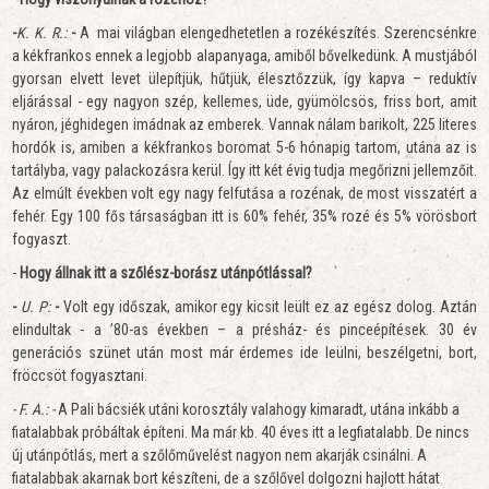
-
K. K. R.:
-
A mai világban elengedhetetlen a rozékészítés. Szerencsénkre
a kékfrankos ennek a legjobb alapanyaga, amiből bővelkedünk. A mustjából
gyorsan elvett levet ülepítjük, hűtjük, élesztőzzük, így kapva – reduktív
eljárással - egy nagyon szép, kellemes, üde, gyümölcsös, friss bort, amit
nyáron, jéghidegen imádnak az emberek. Vannak nálam barikolt, 225 literes
hordók is, amiben a kékfrankos boromat 5-6 hónapig tartom, utána az is
tartályba, vagy palackozásra kerül. Így itt két évig tudja megőrizni jellemzőit.
Az elmúlt években volt egy nagy felfutása a rozénak, de most visszatért a
fehér. Egy 100 fős társaságban itt is 60% fehér, 35% rozé és 5% vörösbort
fogyaszt.
-
Hogy állnak itt a szőlész-borász utánpótlással?
-
U. P:
-
Volt egy időszak, amikor egy kicsit leült ez az egész dolog. Aztán
elindultak - a ’80-as években – a présház- és pinceépítések. 30 év
generációs szünet után most már érdemes ide leülni, beszélgetni, bort,
fröccsöt fogyasztani.
- F. A.: -
A Pali bácsiék utáni korosztály valahogy kimaradt, utána inkább a
fiatalabbak próbáltak építeni. Ma már kb. 40 éves itt a legfiatalabb. De nincs
új utánpótlás, mert a szőlőművelést nagyon nem akarják csinálni. A
fiatalabbak akarnak bort készíteni, de a szőlővel dolgozni hajlott hátat