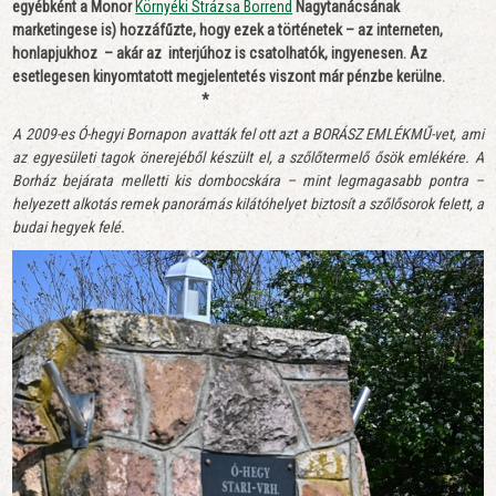
egyébként a Monor
Környéki Strázsa Borrend
Nagytanácsának
marketingese is)
hozzáfűzte, hogy ezek a történetek – az interneten,
honlapjukhoz – akár az interjúhoz is csatolhatók, ingyenesen. Az
esetlegesen kinyomtatott megjelentetés viszont már pénzbe kerülne.
*
A 2009-es Ó-hegyi Bornapon avatták fel ott azt a BORÁSZ EMLÉKMŰ-vet, ami
az
egyesületi tagok önerejéből készült el, a szőlőtermelő ősök emlékére. A
Borház bejárata melletti kis dombocskára – mint legmagasabb pontra –
helyezett alkotás remek panorámás kilátóhelyet biztosít a szőlősorok felett, a
budai hegyek felé.