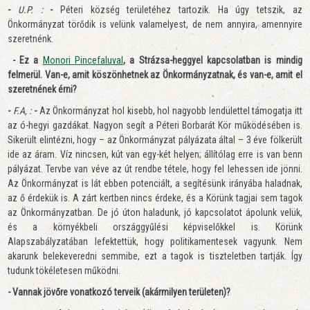
-
U.P. :
-
Péteri község területéhez tartozik. Ha úgy tetszik, az
Önkormányzat törődik is velünk valamelyest, de nem annyira, amennyire
szeretnénk.
- Ez a
Monori Pincefaluval
, a Strázsa-heggyel kapcsolatban is mindig
felmerül. Van-e, amit köszönhetnek az Önkormányzatnak, és van-e, amit el
szeretnének érni?
-
F.A, :
-
Az Önkormányzat hol kisebb, hol nagyobb lendülettel támogatja itt
az ó-hegyi gazdákat. Nagyon segít a Péteri Borbarát Kör működésében is.
Sikerült elintézni, hogy – az
Önkormányzat pályázata által – 3 éve fölkerült
ide az áram. Víz nincsen, kút van egy-két helyen; állítólag erre is van benn
pályázat. Tervbe van véve az út rendbe tétele, hogy fel lehessen ide jönni.
Az Önkormányzat is lát ebben potenciált, a segítésünk irányába haladnak,
az ő érdekük is. A zárt kertben nincs érdeke, és a Körünk tagjai sem tagok
az Önkormányzatban. De jó úton haladunk, jó kapcsolatot ápolunk velük,
és a környékbeli országgyűlési képviselőkkel is. Körünk
Alapszabályzatában lefektettük, hogy politikamentesek vagyunk. Nem
akarunk belekeveredni semmibe, ezt a tagok is tiszteletben tartják. Így
tudunk tökéletesen működni.
- Vannak jövőre vonatkozó terveik (akármilyen területen)?