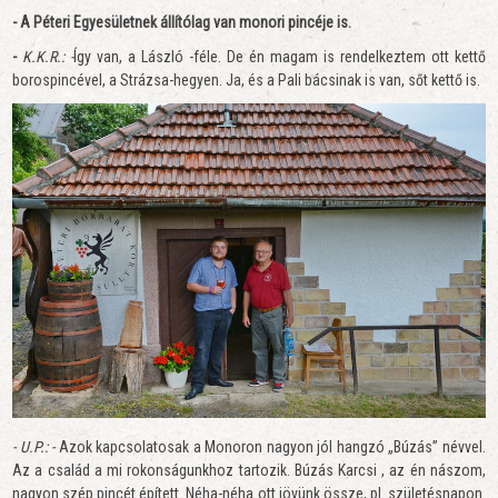
- A Péteri Egyesületnek állítólag van monori pincéje is.
-
K.K.R.: -
Így van, a László -féle. De én magam is rendelkeztem ott kettő
borospincével, a Strázsa-hegyen. Ja, és a Pali bácsinak is van, sőt kettő is.
- U.P.: -
Azok kapcsolatosak a Monoron nagyon jól hangzó „Búzás” névvel.
Az a család a mi rokonságunkhoz tartozik. Búzás Karcsi , az én nászom,
nagyon szép pincét épített. Néha-néha ott jövünk össze, pl. születésnapon.