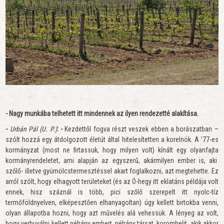
- Nagy munkába telhetett itt mindennek az ilyen rendezetté alakítása.
-
Urbán Pál (U. P.)
: -
Kezdettől fogva részt veszek ebben a borászatban –
szólt hozzá egy átdolgozott életút által hitelesítetten a korelnök. A ’77-es
kormányzat (most ne firtassuk, hogy milyen volt) kínált egy olyanfajta
kormányrendeletet, ami alapján az egyszerű, akármilyen ember is, aki
szőlő- illetve gyümölcstermesztéssel akart foglalkozni, azt megtehette. Ez
arról szólt, hogy elhagyott területeket (és az Ó-hegy itt eklatáns példája volt
ennek, hisz száznál is több, pici szőlő szerepelt itt nyolc-tíz
termőföldnyelven, elképesztően elhanyagoltan) úgy kellett birtokba venni,
olyan állapotba hozni, hogy azt művelés alá vehessük. A lényeg az volt,
hogy verbuválni kellett néhány embert, néhány társat, korombelit, akik akkor