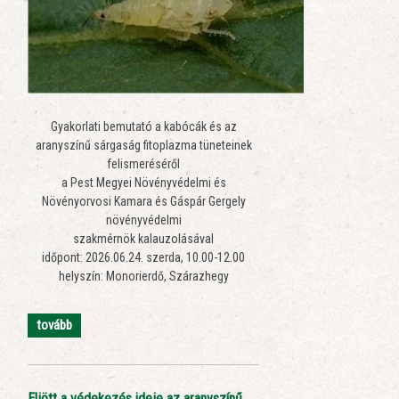
Gyakorlati bemutató a kabócák és az
aranyszínű sárgaság fitoplazma tüneteinek
felismeréséről
a Pest Megyei Növényvédelmi és
Növényorvosi Kamara és Gáspár Gergely
növényvédelmi
szakmérnök kalauzolásával
időpont: 2026.06.24. szerda, 10.00-12.00
helyszín: Monorierdő, Szárazhegy
tovább
Eljött a védekezés ideje az aranyszínű