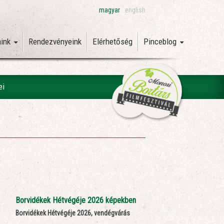
magyar
english
aink
Rendezvényeink
Elérhetőség
Pinceblog
ei
Borvidékek Hétvégéje 2026 képekben
Borvidékek Hétvégéje 2026, vendégvárás