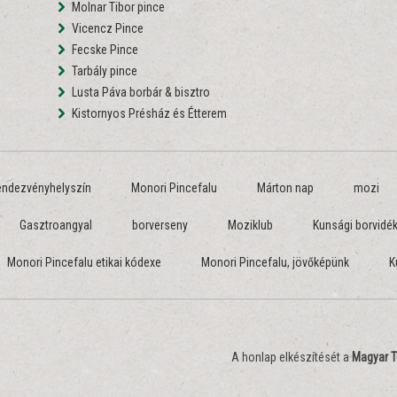
Molnar Tibor pince
Vicencz Pince
Fecske Pince
Tarbály pince
Lusta Páva borbár & bisztro
Kistornyos Présház és Étterem
endezvényhelyszín
Monori Pincefalu
Márton nap
mozi
Gasztroangyal
borverseny
Moziklub
Kunsági borvidé
Monori Pincefalu etikai kódexe
Monori Pincefalu, jövőképünk
K
A honlap elkészítését a
Magyar T