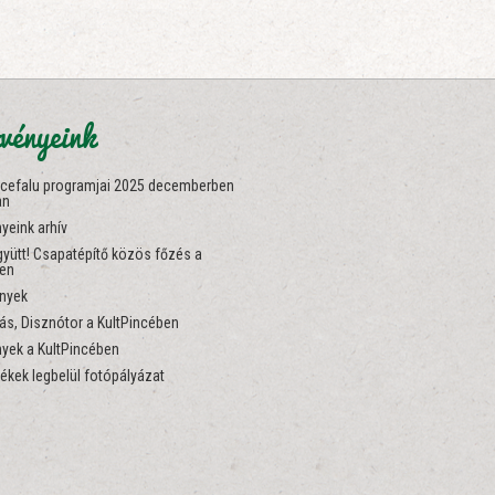
vényeink
ncefalu programjai 2025 decemberben
an
yeink arhív
yütt! Csapatépítő közös főzés a
ben
nyek
s, Disznótor a KultPincében
yek a KultPincében
ékek legbelül fotópályázat