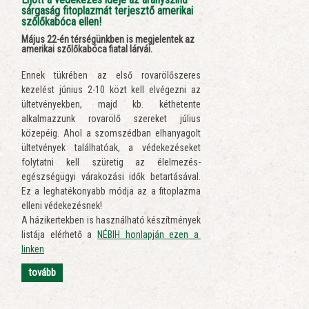
sárgaság fitoplazmát terjesztő amerikai
szőlőkabóca ellen!
Május 22-én térségünkben is megjelentek az
amerikai szőlőkabóca fiatal lárvái.
Ennek tükrében az első rovarölőszeres
kezelést június 2-10 közt kell elvégezni az
ültetvényekben, majd kb. kéthetente
alkalmazzunk rovarölő szereket július
közepéig. Ahol a szomszédban elhanyagolt
ültetvények találhatóak, a védekezéseket
folytatni kell szüretig az élelmezés-
egészségügyi várakozási idők betartásával.
Ez a leghatékonyabb módja az a fitoplazma
elleni védekezésnek!
A házikertekben is használható készítmények
listája elérhető a
NÉBIH honlapján ezen a
linken
tovább