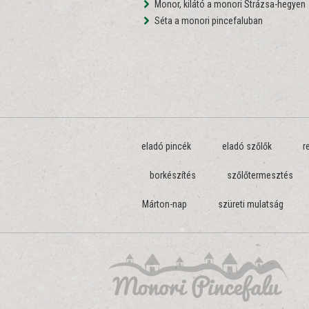
Monor, kilátó a monori Strázsa-hegyen
Séta a monori pincefaluban
eladó pincék
eladó szőlők
r
borkészítés
szőlőtermesztés
Márton-nap
szüreti mulatság