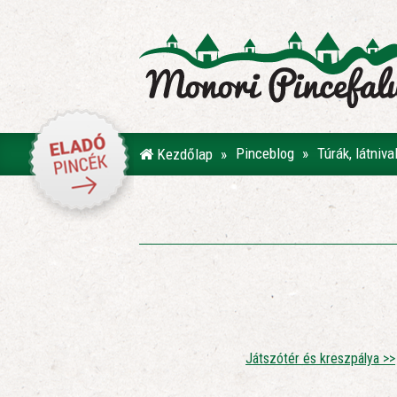
Pinceblog
Túrák, látniv
Kezdőlap
Játszótér és kreszpálya >>