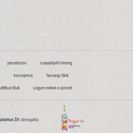
pincebörze
csapatépítő tréning
k
borospince
farsangi fánk
ultMozi Klub
Legyen neked is pincéd
urizmus Zrt.
támogatta.