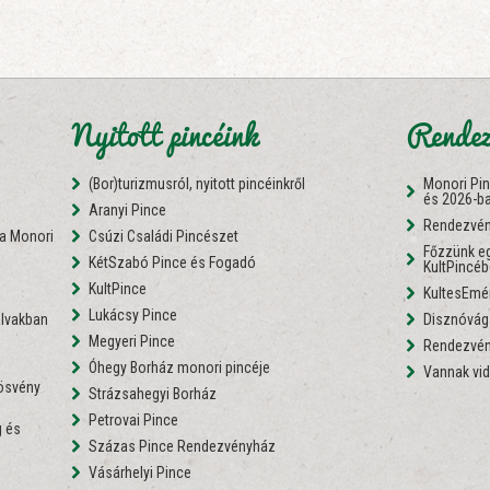
Nyitott pincéink
Rendez
(Bor)turizmusról, nyitott pincéinkről
Monori Pi
és 2026-b
Aranyi Pince
Rendezvén
 a Monori
Csúzi Családi Pincészet
Főzzünk eg
KétSzabó Pince és Fogadó
KultPincé
i
KultPince
KultesEmé
Lukácsy Pince
lvakban
Disznóvágá
Megyeri Pince
Rendezvén
Óhegy Borház monori pincéje
Vannak vid
nösvény
Strázsahegyi Borház
Petrovai Pince
 és
Százas Pince Rendezvényház
Vásárhelyi Pince