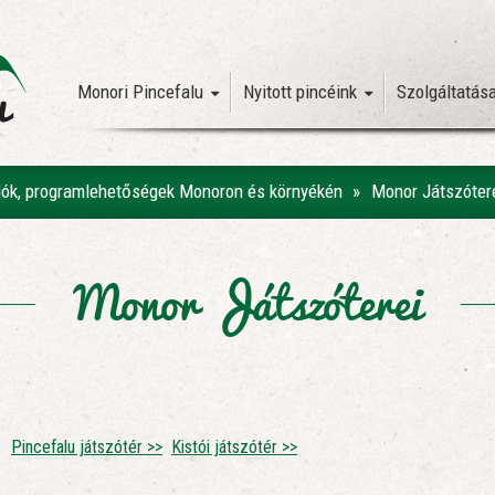
Monori Pincefalu
Nyitott pincéink
Szolgáltatás
alók, programlehetőségek Monoron és környékén
Monor Játszóter
Monor Játszóterei
Pincefalu játszótér >>
Kistói játszótér >>