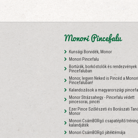
Monori Pincefalu
Kunsági Borvidék, Monor
Monori Pincefalu
Bortúrák, borkóstolók és rendezvények
Pincefaluban
Monor, legyen Neked is Pincéd a Monor
Pincefaluban!
Kalandozások a magyarországi pincefa
Monor Strázsahegy - Pincefalu védett
pincesorai, pincéi
Ezer Pince Szőlészeti és Borászati Ta
Monor
Monori CsámBORgó csapatépítő tréning
kalandjáték
Monori CsámBORgó játéktémája