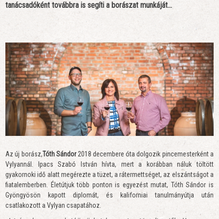
tanácsadóként továbbra is segíti a borászat munkáját…
Az új borász,
Tóth Sándor
2018 decembere óta dolgozik pincemesterként a
Vylyannál. Ipacs Szabó István hívta, mert a korábban náluk töltött
gyakornoki idő alatt megérezte a tüzet, a rátermettséget, az elszántságot a
fiatalemberben. Életútjuk több ponton is egyezést mutat, Tóth Sándor is
Gyöngyösön kapott diplomát, és kaliforniai tanulmányútja után
csatlakozott a Vylyan csapatához.