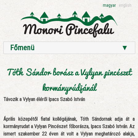
magyar
english
Főmenü
▼
Tóth Sándor borász a Vylyan pincészet
kormányrúdjánál
Távozik a Vylyan éléről Ipacs Szabó István
Április közepétől fiatal kollégájának, Tóth Sándornak adja át a
kormányrudat a Vylyan Pincészet főborásza, Ipacs Szabó István. Az
ismert szakember 22 éven át volt a Vylyan meghatározó alakja,