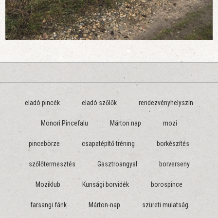
eladó pincék
eladó szőlők
rendezvényhelyszín
Monori Pincefalu
Márton nap
mozi
pincebörze
csapatépítő tréning
borkészítés
szőlőtermesztés
Gasztroangyal
borverseny
Moziklub
Kunsági borvidék
borospince
farsangi fánk
Márton-nap
szüreti mulatság