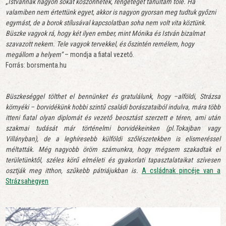
„Istvánnak nagyon sokat köszönhetek, rengeteget tanultam tőle. Ha
valamiben nem értettünk egyet, akkor is nagyon gyorsan meg tudtuk győzni
egymást, de a borok stílusával kapcsolatban soha nem volt vita köztünk.
Büszke vagyok rá, hogy két ilyen ember, mint Mónika és István bizalmat
szavazott nekem. Tele vagyok tervekkel, és őszintén remélem, hogy
megállom a helyem”
– mondja a fiatal vezető.
Forrás: borsmenta.hu
Büszkeséggel tölthet el bennünket és gratulálunk, hogy –alföldi, Strázsa
környéki – borvidékünk hobbi szintű családi borászataiból indulva, mára több
itteni fiatal olyan diplomát és vezető beosztást szerzett e téren, ami után
szakmai tudását már történelmi borvidékeinken (pl.Tokajban vagy
Villányban), de a leghíresebb külföldi szőlészetekben is elismeréssel
méltatták. Még nagyobb öröm számunkra, hogy mégsem szakadtak el
területünktől, széles körű elméleti és gyakorlati tapasztalataikat szívesen
osztják meg itthon, szűkebb pátriájukban is.
A csládnak pincéje van a
Strázsahegyen