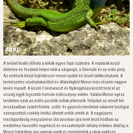
A terület kiváló élőhely a békák egyes fajai számára. A madarak közül
élelemre és fészkelő helyre talál a sárgarigó, a fülemüle és az erdei pinty.
Az emlősök közül legtöbbször mezei nyúllal és őzzel találkozhatunk. A
természetes növénytakaróból és állatvilágból Monor más részein nagyon
kevés maradt. A közeli Csévharaszt és Nyáregyháza között terül el az
ország egyik legszebb homoki erdőssztyep-vidéke. Valaha Monor egész
területére ezek az erdős puszták voltak jellemzők. Helyüket az elmúlt két
évszázadban szántóföldek, szőlő- és gyümölcsterületek valamint biológiai
szempontból csekély értékű ültetett erdők vették át. A nagyüzemi
mezőgazdaság megszűnése óta azonban újra teret kezd hódítani az
eredetihez hasonlító vegetáció és visszatelepült néhány érdekes állatfaj is.
Monor határában újra vannak ürgék és megjelentek a rájuk vadászó