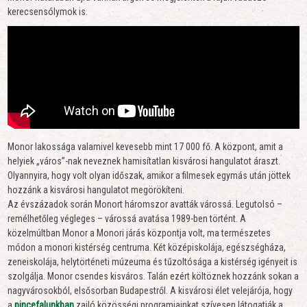
kerecsensólymok is.
Monor lakossága valamivel kevesebb mint 17 000 fő. A központ, amit a
helyiek „város”-nak neveznek hamisítatlan kisvárosi hangulatot áraszt.
Olyannyira, hogy volt olyan időszak, amikor a filmesek egymás után jöttek
hozzánk a kisvárosi hangulatot megörökíteni.
Az évszázadok során Monort háromszor avatták várossá. Legutolsó –
remélhetőleg végleges – várossá avatása 1989-ben történt. A
közelmúltban Monor a Monori járás központja volt, ma természetes
módon a monori kistérség centruma. Két középiskolája, egészségháza,
zeneiskolája, helytörténeti múzeuma és tűzoltósága a kistérség igényeit is
szolgálja. Monor csendes kisváros. Talán ezért költöznek hozzánk sokan a
nagyvárosokból, elsősorban Budapestről. A kisvárosi élet velejárója, hogy
a
pincefalunkban
zajló közösségi programjainkat szívesen látogatják a