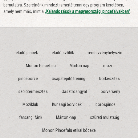
bemutatva. Szeretnénk mindezt ismerté tenni egy program keretében,
amely nem más, mint a
„Kalandozások a magyarországi pincefalvakban”
.
eladó pincék
eladó szőlők
rendezvényhelyszín
Monori Pincefalu
Márton nap
mozi
pincebörze
csapatépítő tréning
borkészítés
szőlőtermesztés
Gasztroangyal
borverseny
Moziklub
Kunsági borvidék
borospince
farsangi fánk
Márton-nap
szüreti mulatság
Monori Pincefalu etikai kódexe