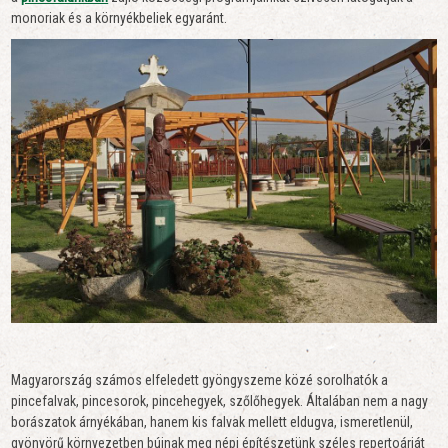
monoriak és a környékbeliek egyaránt.
Magyarország számos elfeledett gyöngyszeme közé sorolhatók a
pincefalvak, pincesorok, pincehegyek, szőlőhegyek. Általában nem a nagy
borászatok árnyékában, hanem kis falvak mellett eldugva, ismeretlenül,
gyönyörű környezetben bújnak meg népi építészetünk széles repertoárját