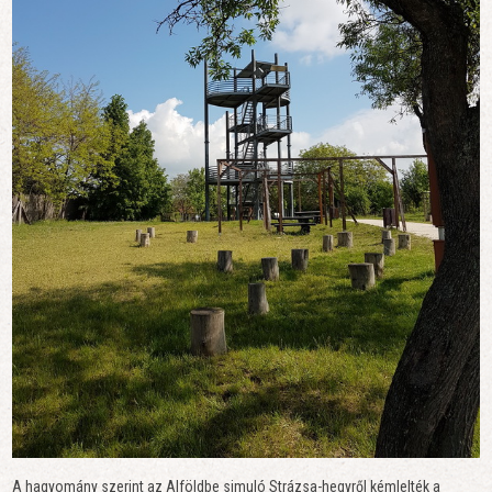
A hagyomány szerint az Alföldbe simuló Strázsa-hegyről kémlelték a