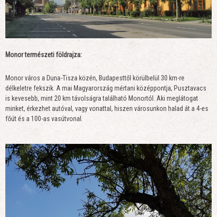
Monor természeti földrajza:
Monor város a Duna-Tisza közén, Budapesttől körülbelül 30 km-re
délkeletre fekszik. A mai Magyarország mértani középpontja, Pusztavacs
is kevesebb, mint 20 km távolságra található Monortól. Aki meglátogat
minket, érkezhet autóval, vagy vonattal, hiszen városunkon halad át a 4-es
főút és a 100-as vasútvonal.