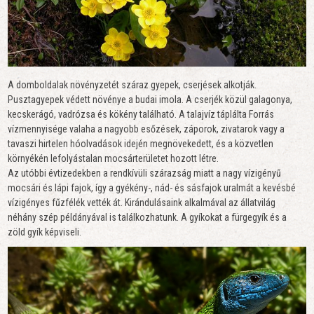
A domboldalak növényzetét száraz gyepek, cserjések alkotják.
Pusztagyepek védett növénye a budai imola. A cserjék közül galagonya,
kecskerágó, vadrózsa és kökény található. A talajvíz táplálta Forrás
vízmennyisége valaha a nagyobb esőzések, záporok, zivatarok vagy a
tavaszi hirtelen hóolvadások idején megnövekedett, és a közvetlen
környékén lefolyástalan mocsárterületet hozott létre.
Az utóbbi évtizedekben a rendkívüli szárazság miatt a nagy vízigényű
mocsári és lápi fajok, így a gyékény-, nád- és sásfajok uralmát a kevésbé
vízigényes fűzfélék vették át. Kirándulásaink alkalmával az állatvilág
néhány szép példányával is találkozhatunk. A gyíkokat a fürgegyík és a
zöld gyík képviseli.