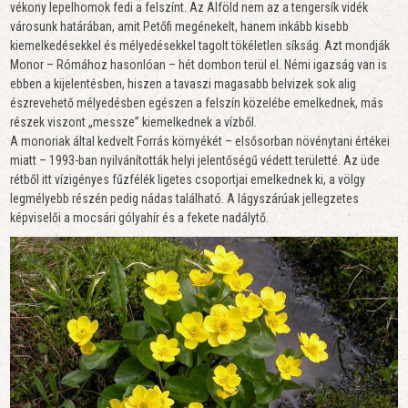
vékony lepelhomok fedi a felszínt. Az Alföld nem az a tengersík vidék
városunk határában, amit Petőfi megénekelt, hanem inkább kisebb
kiemelkedésekkel és mélyedésekkel tagolt tökéletlen síkság. Azt mondják
Monor – Rómához hasonlóan – hét dombon terül el. Némi igazság van is
ebben a kijelentésben, hiszen a tavaszi magasabb belvizek sok alig
észrevehető mélyedésben egészen a felszín közelébe emelkednek, más
részek viszont „messze” kiemelkednek a vízből.
A monoriak által kedvelt Forrás környékét – elsősorban növénytani értékei
miatt – 1993-ban nyilvánították helyi jelentőségű védett területté. Az üde
rétből itt vízigényes fűzfélék ligetes csoportjai emelkednek ki, a völgy
legmélyebb részén pedig nádas található. A lágyszárúak jellegzetes
képviselői a mocsári gólyahír és a fekete nadálytő.