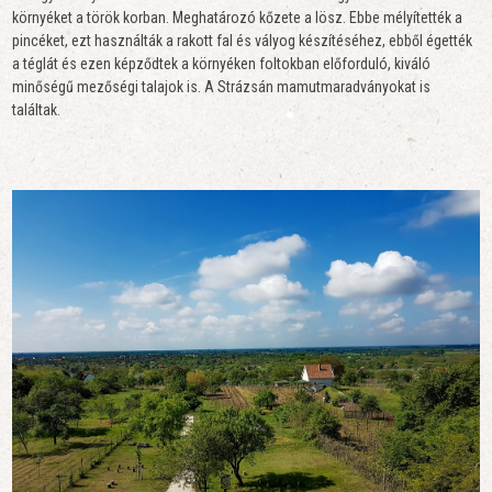
környéket a török korban. Meghatározó kőzete a lösz. Ebbe mélyítették a
pincéket, ezt használták a rakott fal és vályog készítéséhez, ebből égették
a téglát és ezen képződtek a környéken foltokban előforduló, kiváló
minőségű mezőségi talajok is. A Strázsán mamutmaradványokat is
találtak.