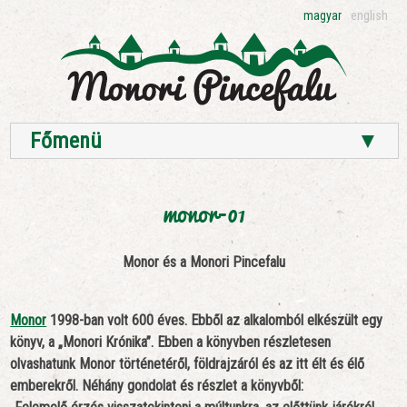
magyar
english
Főmenü
▼
monor-01
Monor és a Monori Pincefalu
Monor
1998-ban volt 600 éves. Ebből az alkalomból elkészült egy
könyv, a „Monori Krónika”. Ebben a könyvben részletesen
olvashatunk Monor történetéről, földrajzáról és az itt élt és élő
emberekről. Néhány gondolat és részlet a könyvből: