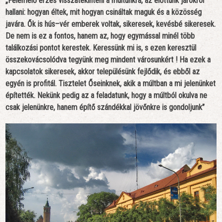
„Felemelő érzés visszatekinteni a múltunkra, az előttünk járókról
hallani: hogyan éltek, mit hogyan csináltak maguk és a közösség
javára. Ők is hús–vér emberek voltak, sikeresek, kevésbé sikeresek.
De nem is ez a fontos, hanem az, hogy egymással minél több
találkozási pontot kerestek. Keressünk mi is, s ezen keresztül
összekovácsolódva tegyünk meg mindent városunkért ! Ha ezek a
kapcsolatok sikeresek, akkor településünk fejlődik, és ebből az
egyén is profitál. Tisztelet Őseinknek, akik a múltban a mi jelenünket
építették. Nekünk pedig az a feladatunk, hogy a múltból okulva ne
csak jelenünkre, hanem építő szándékkal jövőnkre is gondoljunk”