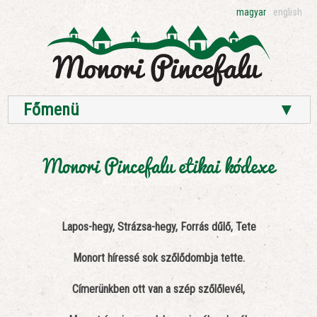
magyar
english
Főmenü
▼
Monori Pincefalu etikai kódexe
Lapos-hegy, Strázsa-hegy, Forrás dűlő, Tete
Monort híressé sok szőlődombja tette.
Címerünkben ott van a szép szőlőlevél,