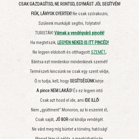
CSAK GAZDAGÍTSD, NE RONTSD, EGYMÁST JÓL SEGÍTVÉN!
FIÚK, LÁNYOK GYERTEK!
Ne csak szórakozni,
Szüleink munkáját segítni, folytatni!
TURISTÁK!
Várnak a vendégváró pincék!
Ha megtetszik,
LEGYEN NEKED IS ITT PINCÉD!
Ne legyen eldobott és otthagyott
SZEMÉT
,
Bántsa ezt mindenkor mindenkinek szemét!
Természeti kincsünk ne csak egy szent védje,
Ő is tudja, kell, hogy
SEGÍTSÉGÜNK
kérje.
A pince NEM LAKÁS!
És ez legyen intő
Csak azt hozd el ide, ami
IDE ILLŐ
!
Nem „gyüttment” Monoron, az ki eszerint él,
Csak saját,
JÓ BOR
-ral kínálja vendégét.
Ne várd meg míg büntet a törvény, hatóság!
Magad légy jó példa, a megbízhatóság.