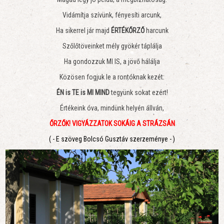
Vidámítja szívünk, fényesíti arcunk,
Ha sikerrel jár majd
ÉRTÉKŐRZŐ
harcunk
Szőlőtöveinket mély gyökér táplálja
Ha gondozzuk MI IS, a jövő hálálja
Közösen fogjuk le a rontóknak kezét:
ÉN is TE is MI MIND
tegyünk sokat ezért!
Értékeink óva, mindünk helyén állván,
ŐRZŐK! VIGYÁZZATOK SOKÁIG A STRÁZSÁN
( - E szöveg Bolcsó Gusztáv szerzeménye - )