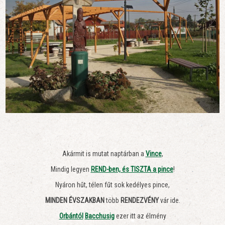
Akármit is mutat naptárban a
Vince
,
Mindig legyen
REND-ben, és TISZTA a pince
!
Nyáron hűt, télen fűt sok kedélyes pince,
MINDEN ÉVSZAKBAN
több
RENDEZVÉNY
vár ide.
Orbántól
Bacchusig
ezer itt az élmény