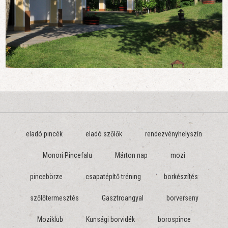
eladó pincék
eladó szőlők
rendezvényhelyszín
Monori Pincefalu
Márton nap
mozi
pincebörze
csapatépítő tréning
borkészítés
szőlőtermesztés
Gasztroangyal
borverseny
Moziklub
Kunsági borvidék
borospince