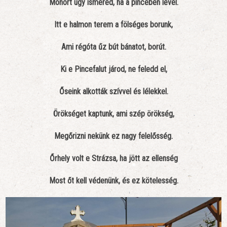
Monort úgy ismered, ha a pincében levél.
Itt e halmon terem a fölséges borunk,
Ami régóta űz bút bánatot, borút.
Ki e Pincefalut járod, ne feledd el,
Őseink alkották szívvel és lélekkel.
Örökséget kaptunk, ami szép örökség,
Megőrizni nekünk ez nagy felelősség.
Őrhely volt e Strázsa, ha jött az ellenség
Most őt kell védenünk, és ez kötelesség.