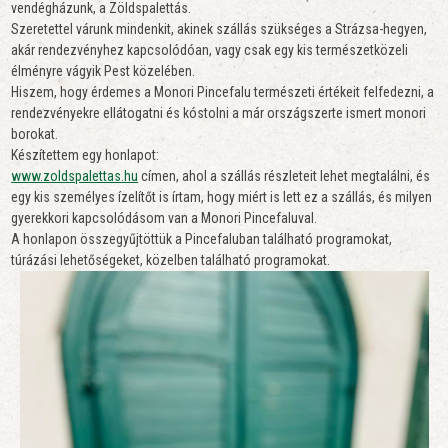
vendégházunk, a Zöldspalettás.
Szeretettel várunk mindenkit, akinek szállás szükséges a Strázsa-hegyen,
akár rendezvényhez kapcsolódóan, vagy csak egy kis természetközeli
élményre vágyik Pest közelében.
Hiszem, hogy érdemes a Monori Pincefalu természeti értékeit felfedezni, a
rendezvényekre ellátogatni és kóstolni a már országszerte ismert monori
borokat.
Készítettem egy honlapot:
www.zoldspalettas.hu
címen, ahol a szállás részleteit lehet megtalálni, és
egy kis személyes ízelítőt is írtam, hogy miért is lett ez a szállás, és milyen
gyerekkori kapcsolódásom van a Monori Pincefaluval.
A honlapon összegyűjtöttük a Pincefaluban található programokat,
túrázási lehetőségeket, közelben található programokat.