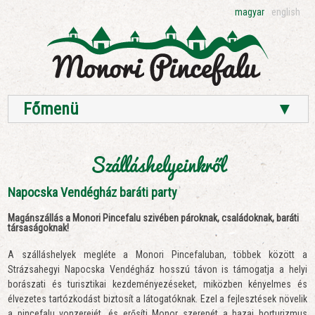
magyar
english
Főmenü
▼
Szálláshelyeinkről
Napocska Vendégház baráti party
Magánszállás a Monori Pincefalu szivében pároknak, családoknak, baráti
társaságoknak!
A szálláshelyek megléte a Monori Pincefaluban, többek között a
Strázsahegyi Napocska Vendégház hosszú távon is támogatja a helyi
borászati és turisztikai kezdeményezéseket, miközben kényelmes és
élvezetes tartózkodást biztosít a látogatóknak. Ezel a fejlesztések növelik
a pincefalu vonzerejét, és erősíti Monor szerepét a hazai borturizmus