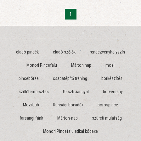
1
eladó pincék
eladó szőlők
rendezvényhelyszín
Monori Pincefalu
Márton nap
mozi
pincebörze
csapatépítő tréning
borkészítés
szőlőtermesztés
Gasztroangyal
borverseny
Moziklub
Kunsági borvidék
borospince
farsangi fánk
Márton-nap
szüreti mulatság
Monori Pincefalu etikai kódexe