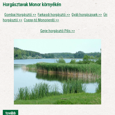
Horgásztavak Monor környékén
Gombai Horgásztó >>
Farkasdi horgásztó >>
Gyáli horgászpark >>
Úri
horgásztó >>
Csepp-tó Monorierdő >>
Gerje horgásztó Pilis >>
tovább