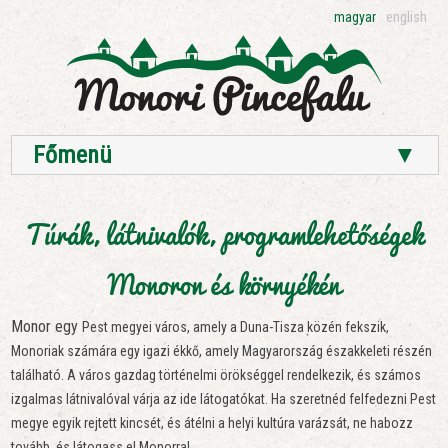
magyar
english
Főmenü
▼
Túrák, látnivalók, programlehetőségek
Monoron és környékén
Monor egy
Pest megyei város, amely a Duna-Tisza közén fekszik,
Monoriak számára egy igazi ékkő, amely Magyarország északkeleti részén
található. A város gazdag történelmi örökséggel rendelkezik, és számos
izgalmas látnivalóval várja az ide látogatókat. Ha szeretnéd felfedezni Pest
megye egyik rejtett kincsét, és átélni a helyi kultúra varázsát, ne habozz
tovább, és látogass el Monorra!