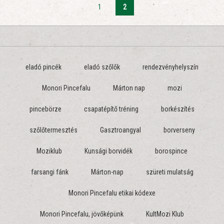
1
2
eladó pincék
eladó szőlők
rendezvényhelyszín
Monori Pincefalu
Márton nap
mozi
pincebörze
csapatépítő tréning
borkészítés
szőlőtermesztés
Gasztroangyal
borverseny
Moziklub
Kunsági borvidék
borospince
farsangi fánk
Márton-nap
szüreti mulatság
Monori Pincefalu etikai kódexe
Monori Pincefalu, jövőképünk
KultMozi Klub