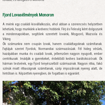
Fjord Lovasélmények Monoron
A miénk egy családi kisvállalkozás, ahol abban a szerencsés helyzetben
lehetünk, hogy munkánk a kedvenc hobbink. Férj és Feleség ként dolgozunk
a mindennapokban, segítőink szeretett lovaink, Mogyoró, Mazsola és
Viking.
Ők számunkra nem csupán lovak, hanem családtagoknak számítanak.
Fajtájuk szerint Fjordok, Normandiai származásúak. Fél hideg vérűek,
hazájukban munka és családi lovak, jellemzően nagyon nyugodt, ember
centrikusak. Imádják a gyerekeket, érdeklődő kedves barátokozósak. Ők
hárman testvérek, egy Fjord tenyészetből származnak. Nagyon ritka, fakó
színük miatt ritkaságnak számítanak, szép impozánsak nyereg alatt, de
hintóban is.
Képzettek nyeregben, de fogatban is egyaránt.