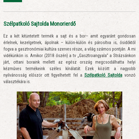
Szélpatkoló Sajtolda Monorierdő
Ez a két kitüntetett termék a sajt és a bor– amit egyaránt gondosan
érlelnek, kezelgetnek, ápolnak – külön-külön és párosítva is, ősidőktől
fogva a gasztronómiai kultúra szerves része, a világ számos pontján. A mi
vidékünkön is. Amikor (2018 őszén) a tv „Gasztroangyala” a Strázsánkon
járt, ottani boraink mellett az egész ország megcsodálhatta helyi
kézműves termékeink széles kínálatát. Ezek között a nagyobb
nyilvánosság először ott figyelhetett fel a
Szélpatkoló Sajtolda
vonzó
választékára is.