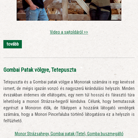
Video a sajtoldáról >>
tovább
Gombai Patak völgye, Tetepuszta
Tetepuszta és a Gombai patak völgye a Monoriak számára is egy kevéssé
ismert, de mégis igazán vonzó és nagyszerű kirándulási helyszín. Minden
évszakban érdemes ide ellátogatni, egy nem túl hosszú és fárasztó túra
lehetőség a monori Strázsa-hegyről kiindulva. Célunk, hogy bemutassuk
egyrészt a Monoron élők, de főképpen a hozzánk látogató vendégek
számára, hogy a Monori Pincefaluba történő látogatásra ez a helyszín is
felfűzhető.
Monor Strázsahegy, Gombai patak (Tete), Gomba buszmegálló