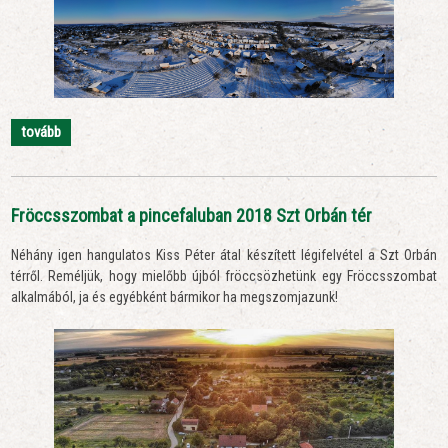
tovább
Fröccsszombat a pincefaluban 2018 Szt Orbán tér
Néhány igen hangulatos Kiss Péter átal készített légifelvétel a Szt Orbán
térről. Reméljük, hogy mielőbb újból fröccsözhetünk egy Fröccsszombat
alkalmából, ja és egyébként bármikor ha megszomjazunk!