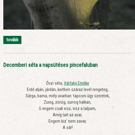
tovább
Decemberi séta a napsütéses pincefaluban
Őszi séta,
Várfalvi Emőke
Erdő alján, járdán, kertben száraz levél rengeteg,
Sárga, barna, mély avarban taposni úgy szeretek,
Zizeg, zörög, surrog halkan,
S engem csak visz, visz a talpam,
Amíg tart az avar,
Engem biz' nem zavar,
A sár!