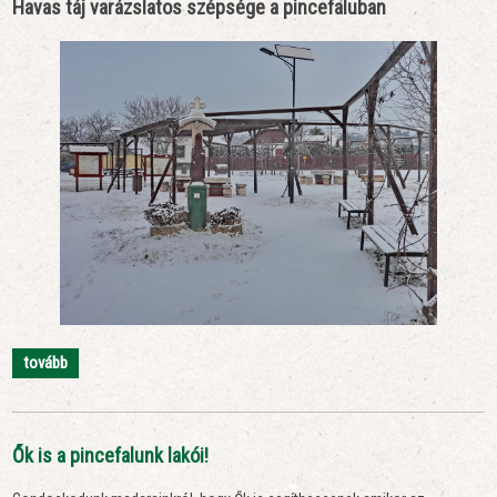
Havas táj varázslatos szépsége a pincefaluban
tovább
Ők is a pincefalunk lakói!