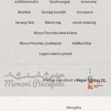
szőlőtermesztés
Gasztroangyal
borverseny
Moziklub
Kunsági borvidék
borospince
farsangi fánk
Márton-nap
szüreti mulatság
Monori Pincefalu etikai kódexe
Monori Pincefalu, jövőképünk
KultMozi Klub
Legyen neked is pincéd
A honlap elkészítését a
Magyar Turizmus Zrt.
támogatta.