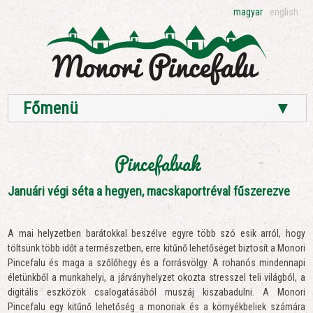
magyar
english
Főmenü
▼
Pincefalvak
Januári végi séta a hegyen, macskaportréval fűszerezve
A mai helyzetben barátokkal beszélve egyre több szó esik arról, hogy
töltsünk több időt a természetben, erre kitűnő lehetőséget biztosít a Monori
Pincefalu és maga a szőlőhegy és a forrásvölgy. A rohanós mindennapi
életünkből a munkahelyi, a járványhelyzet okozta stresszel teli világból, a
digitális eszközök csalogatásából muszáj kiszabadulni. A Monori
Pincefalu egy kitűnő lehetőség a monoriak és a környékbeliek számára