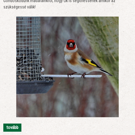
Gondoskodunk madarainkról, hogy Ők is segíthessenek amikor az
szükségessé válik!
tovább