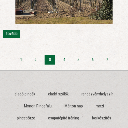
tovább
1
2
3
4
5
6
7
eladó pincék
eladó szőlők
rendezvényhelyszín
Monori Pincefalu
Márton nap
mozi
pincebörze
csapatépítő tréning
borkészítés