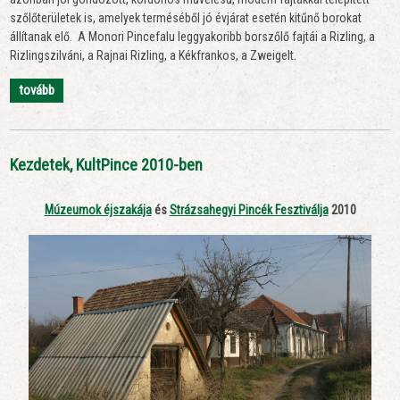
szőlőterületek is, amelyek terméséből jó évjárat esetén kitűnő borokat
állítanak elő. A Monori Pincefalu leggyakoribb borszőlő fajtái a Rizling, a
Rizlingszilváni, a Rajnai Rizling, a Kékfrankos, a Zweigelt.
tovább
Kezdetek, KultPince 2010-ben
Múzeumok éjszakája
és
Strázsahegyi Pincék Fesztiválja
2010