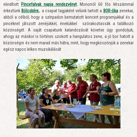
elindított
Pincefalvak napja rendezvényt
.
Monorról 60 fős létszámmal
érkeztünk
Bölcskére
,
. a csapat tagjaként velünk tartott a
BOR-óka
zenekar,
abból a célból, hogy a színpadon bemutatott koncert programjukkal és a
pincéknél játszott zenéjükkel, énekükkel szórakoztassák a találkozó
közönségét. A saját csapatunk kalandozását követve úgy gondoljuk,
ahogy az máskor is történni szokott a hangulatos zene, a jó bor hatott a
közönségre és nem marad más hátra, mint, hogy megköszönjük a zenekar
egész napos lelkes muzsikálását