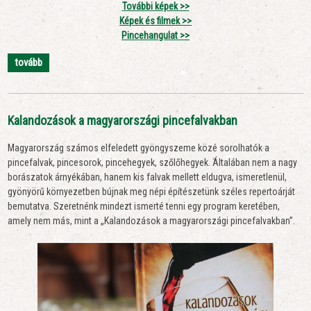
További képek >>
Képek és filmek >>
Pincehangulat >>
tovább
Kalandozások a magyarországi pincefalvakban
Magyarország számos elfeledett gyöngyszeme közé sorolhatók a
pincefalvak, pincesorok, pincehegyek, szőlőhegyek. Általában nem a nagy
borászatok árnyékában, hanem kis falvak mellett eldugva, ismeretlenül,
gyönyörű környezetben bújnak meg népi építészetünk széles repertoárját
bemutatva. Szeretnénk mindezt ismerté tenni egy program keretében,
amely nem más, mint a „Kalandozások a magyarországi pincefalvakban”.