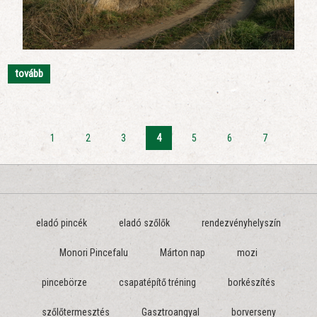
tovább
1
2
3
4
5
6
7
eladó pincék
eladó szőlők
rendezvényhelyszín
Monori Pincefalu
Márton nap
mozi
pincebörze
csapatépítő tréning
borkészítés
szőlőtermesztés
Gasztroangyal
borverseny