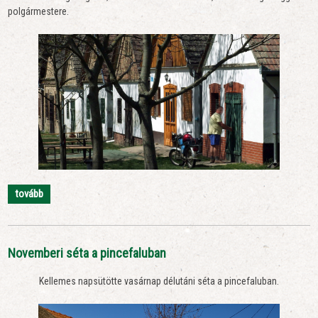
polgármestere.
tovább
Novemberi séta a pincefaluban
Kellemes napsütötte vasárnap délutáni séta a pincefaluban.