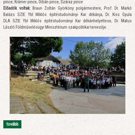
pince, Krámer pince, Orbán pince, Száraz pince
Előadók voltak:
Braun Zoltán Györköny polgármestere, Prof. Dr. Markó
Balázs SZIE Ybl Miklós építéstudományi Kar dékánja, Dr. Kiss Gyula
DLA SZIE Ybl Miklós építéstudományi Kar dékánhelyettese, Dr. Matus
László Földművelésügyi Minisztérium szakpolitikai tervezője.
tovább