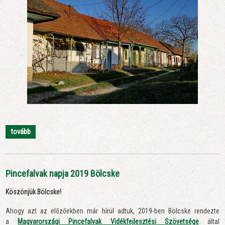
tovább
Pincefalvak napja 2019 Bölcske
Köszönjük Bölcske!
Ahogy azt az előzőekben már hírül adtuk, 2019-ben Bölcske rendezte
a
Magyarországi Pincefalvak Vidékfejlesztési
Szövetsége
által