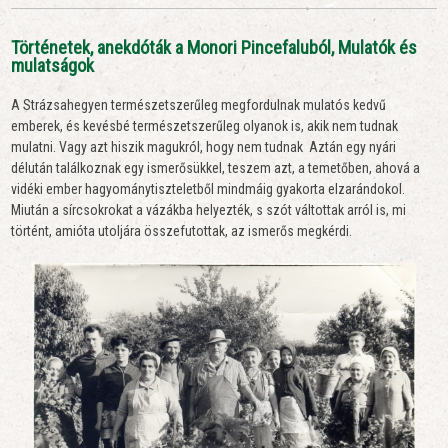
Történetek, anekdóták a Monori Pincefaluból, Mulatók és
mulatságok
A Strázsahegyen természetszerűleg megfordulnak mulatós kedvű
emberek, és kevésbé természetszerűleg olyanok is, akik nem tudnak
mulatni. Vagy azt hiszik magukról, hogy nem tudnak Aztán egy nyári
délután találkoznak egy ismerősükkel, teszem azt, a temetőben, ahová a
vidéki ember hagyománytiszteletből mindmáig gyakorta elzarándokol.
Miután a sírcsokrokat a vázákba helyezték, s szót váltottak arról is, mi
történt, amióta utoljára összefutottak, az ismerős megkérdi.