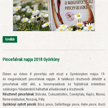
tovább
Pincefalvak napja 2018 Györköny
Ebben az évben 8 pincefalu vett részt a Györkönyben május 19-
én megrendezett pincefalvak napján. A találkozó résztvevői délelőtt a
pincefalvak előtt álló, a fennmaradásuk és fejlődésük érdekében
szükséges feladatokról halhattak előadásokat a résztvevők.
Résztvevő pincefalvak:
Bölcske, Császártöltés, Cserépfalu, Hajós, Monor,
Nemesnádudvar, Noszvaj, Páty
Györkönyi nyitott pincék:
Bősz pince, Gellérthegyi pince, Hahn pince, Koch