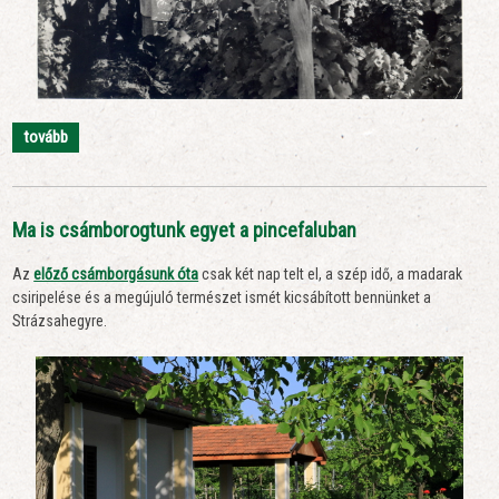
tovább
Ma is csámborogtunk egyet a pincefaluban
Az
előző csámborgásunk óta
csak két nap telt el, a szép idő, a madarak
csiripelése és a megújuló természet ismét kicsábított bennünket a
Strázsahegyre.