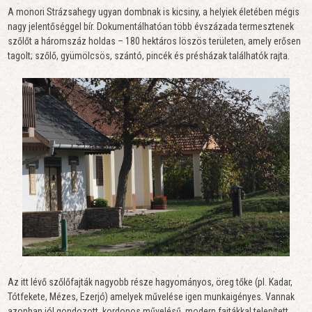
A monori Strázsahegy ugyan dombnak is kicsiny, a helyiek életében mégis
nagy jelentőséggel bír. Dokumentálhatóan több évszázada termesztenek
szőlőt a háromszáz holdas – 180 hektáros löszös területen, amely erősen
tagolt; szőlő, gyümölcsös, szántó, pincék és présházak találhatók rajta.
Az itt lévő szőlőfajták nagyobb része hagyományos, öreg tőke (pl. Kadar,
Tótfekete, Mézes, Ezerjó) amelyek művelése igen munkaigényes. Vannak
azonban jól gondozott, kordonos művelésű, modern fajtákkal telepített