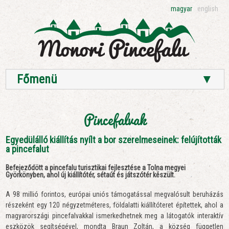
magyar
english
Főmenü
▼
Pincefalvak
Egyedülálló kiállítás nyílt a bor szerelmeseinek: felújították
a pincefalut
Befejeződött a pincefalu turisztikai fejlesztése a Tolna megyei
Györkönyben, ahol új kiállítótér, sétaút és játszótér készült.
A 98 millió forintos, európai uniós támogatással megvalósult beruházás
részeként egy 120 négyzetméteres, földalatti kiállítóteret építettek, ahol a
magyarországi pincefalvakkal ismerkedhetnek meg a látogatók interaktív
eszközök segítségével, mondta Braun Zoltán, a község független