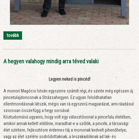
tovább
A hegyen valahogy mindig arra téved valaki
Legyen neked is pincéd!
A monori Magócsi István egyszerre számít régi, és szinte még egészen új
pincetulajdonosnak a Strázsahegyen. Ez ugyan feloldhatatlan
ellentmondásnak látszik, mégis van rá egyszerű magyarázat, ami ráadásul
szorosan összefügg a hegy sorsával.
Köztudomású ugyanis, hogy volt egy választóvonal a pincefalu életében,
amikor annak kellett eldőlnie, maradhat-e a szőlők, a pincék, a társasági
élet színtere, fejlesztésre érdemes táj a monoriak kedvelt pihenőhelye,
vagy az élet szélére sodródottaknak, a leszakadóknak ad lak- és