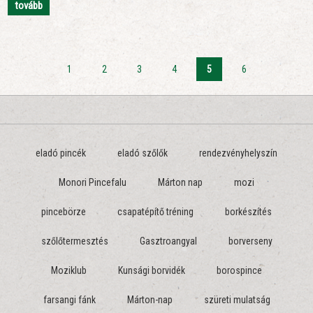
tovább
1
2
3
4
5
6
eladó pincék
eladó szőlők
rendezvényhelyszín
Monori Pincefalu
Márton nap
mozi
pincebörze
csapatépítő tréning
borkészítés
szőlőtermesztés
Gasztroangyal
borverseny
Moziklub
Kunsági borvidék
borospince
farsangi fánk
Márton-nap
szüreti mulatság