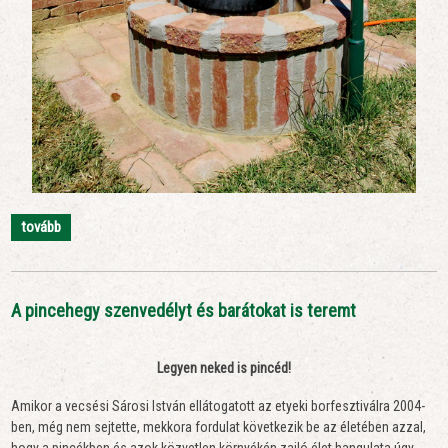
tovább
A pincehegy szenvedélyt és barátokat is teremt
Legyen neked is pincéd!
Amikor a vecsési Sárosi István ellátogatott az etyeki borfesztiválra 2004-
ben, még nem sejtette, mekkora fordulat következik be az életében azzal,
hogy a pincékben és azok közvetlen környékén zajló élet hangulata úgy