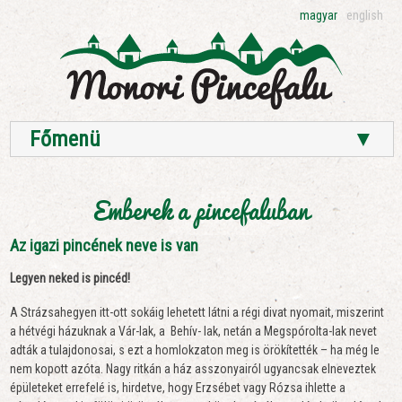
magyar
english
Főmenü
▼
Emberek a pincefaluban
Az igazi pincének neve is van
Legyen neked is pincéd!
A Strázsahegyen itt-ott sokáig lehetett látni a régi divat nyomait, miszerint
a hétvégi házuknak a Vár-lak, a Behív- lak, netán a Megspórolta-lak nevet
adták a tulajdonosai, s ezt a homlokzaton meg is örökítették – ha még le
nem kopott azóta. Nagy ritkán a ház asszonyairól ugyancsak elneveztek
épületeket errefelé is, hirdetve, hogy Erzsébet vagy Rózsa ihlette a