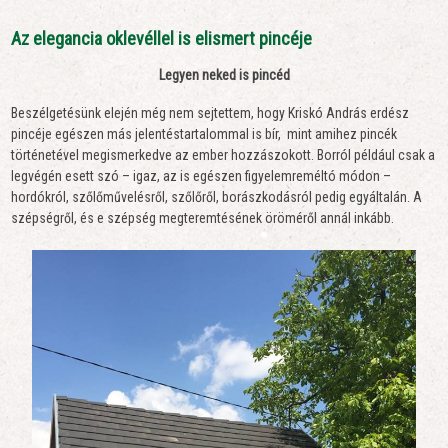
Az elegancia oklevéllel is elismert pincéje
Legyen neked is pincéd
Beszélgetésünk elején még nem sejtettem, hogy Kriskó András erdész
pincéje egészen más jelentéstartalommal is bír, mint amihez pincék
történetével megismerkedve az ember hozzászokott. Borról például csak a
legvégén esett szó – igaz, az is egészen figyelemreméltó módon –
hordókról, szőlőművelésről, szőlőről, borászkodásról pedig egyáltalán. A
szépségről, és e szépség megteremtésének öröméről annál inkább.