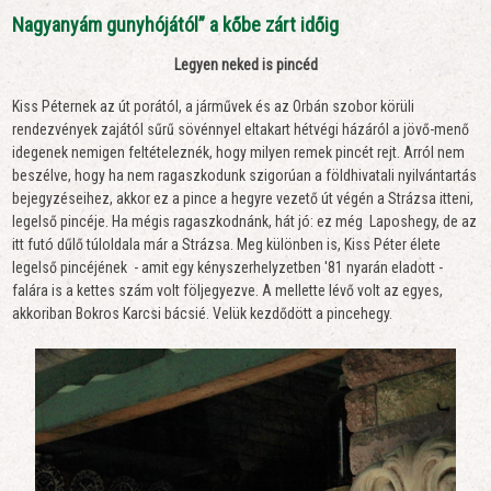
Nagyanyám gunyhójától” a kőbe zárt időig
Legyen neked is pincéd
Kiss Péternek az út porától, a járművek és az Orbán szobor körüli
rendezvények zajától sűrű sövénnyel eltakart hétvégi házáról a jövő-menő
idegenek nemigen feltételeznék, hogy milyen remek pincét rejt. Arról nem
beszélve, hogy ha nem ragaszkodunk szigorúan a földhivatali nyilvántartás
bejegyzéseihez, akkor ez a pince a hegyre vezető út végén a Strázsa itteni,
legelső pincéje. Ha mégis ragaszkodnánk, hát jó: ez még Laposhegy, de az
itt futó dűlő túloldala már a Strázsa. Meg különben is, Kiss Péter élete
legelső pincéjének - amit egy kényszerhelyzetben '81 nyarán eladott -
falára is a kettes szám volt följegyezve. A mellette lévő volt az egyes,
akkoriban Bokros Karcsi bácsié. Velük kezdődött a pincehegy.