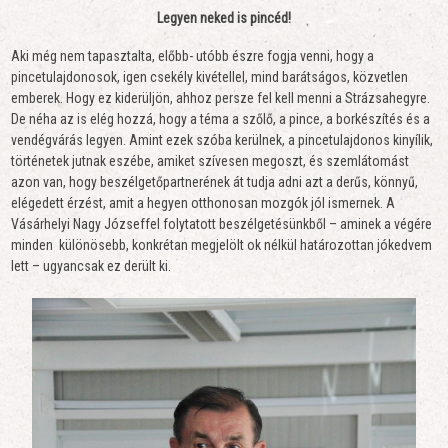
Legyen neked is pincéd!
Aki még nem tapasztalta, előbb- utóbb észre fogja venni, hogy a
pincetulajdonosok, igen csekély kivétellel, mind barátságos, közvetlen
emberek. Hogy ez kiderüljön, ahhoz persze fel kell menni a Strázsahegyre.
De néha az is elég hozzá, hogy a téma a szőlő, a pince, a borkészítés és a
vendégvárás legyen. Amint ezek szóba kerülnek, a pincetulajdonos kinyílik,
történetek jutnak eszébe, amiket szívesen megoszt, és szemlátomást
azon van, hogy beszélgetőpartnerének át tudja adni azt a derűs, könnyű,
elégedett érzést, amit a hegyen otthonosan mozgók jól ismernek. A
Vásárhelyi Nagy Józseffel folytatott beszélgetésünkből – aminek a végére
minden különösebb, konkrétan megjelölt ok nélkül határozottan jókedvem
lett – ugyancsak ez derült ki.