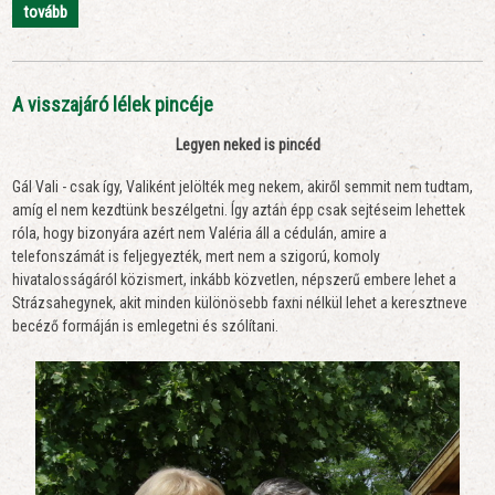
tovább
A visszajáró lélek pincéje
Legyen neked is pincéd
Gál Vali - csak így, Valiként jelölték meg nekem, akiről semmit nem tudtam,
amíg el nem kezdtünk beszélgetni. Így aztán épp csak sejtéseim lehettek
róla, hogy bizonyára azért nem Valéria áll a cédulán, amire a
telefonszámát is feljegyezték, mert nem a szigorú, komoly
hivatalosságáról közismert, inkább közvetlen, népszerű embere lehet a
Strázsahegynek, akit minden különösebb faxni nélkül lehet a keresztneve
becéző formáján is emlegetni és szólítani.