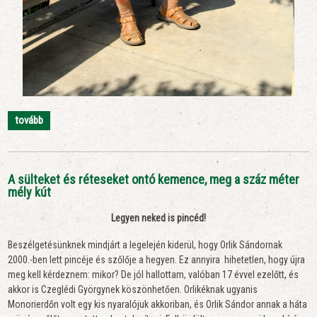
tovább
A sülteket és réteseket ontó kemence, meg a száz méter
mély kút
Legyen neked is pincéd!
Beszélgetésünknek mindjárt a legelején kiderül, hogy Orlik Sándornak
2000.-ben lett pincéje és szőlője a hegyen. Ez annyira hihetetlen, hogy újra
meg kell kérdeznem: mikor? De jól hallottam, valóban 17 évvel ezelőtt, és
akkor is Czeglédi Györgynek köszönhetően. Orlikéknak ugyanis
Monorierdőn volt egy kis nyaralójuk akkoriban, és Orlik Sándor annak a háta