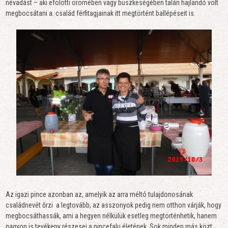
névadást – aki efölötti örömében vagy büszkeségében talán hajlandó volt
megbocsátani a. család férfitagjainak itt megtörtént ballépéseit is.
Az igazi pince azonban az, amelyik az arra méltó tulajdonosának
családnevét őrzi a legtovább, az asszonyok pedig nem otthon várják, hogy
megbocsáthassák, ami a hegyen nélkülük esetleg megtörténhetik, hanem
nagyon is tevékeny részesei a pincefalu életének. Sok minden más közt