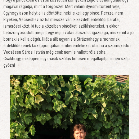
magával ragadja, mint a forgószél. Mert valami ilyesmi történt vele,
úgyhogy azon helyt el is döntötte: neki is kell egy pince. Persze, nem
Etyeken, Vecséshez az túl messze van. Elkezdett érdeklődi barátai,
ismerősei közt, ki tud a közelben pincéket, szőlőskerteket, s ekkor
bebizonyosodott megint egy régi szólás abszolút igazsága, miszerint a jó
bornak is kell a cégér. Hiába állt ugyanis a Strázsahegy a monoriak
érdeklődésének középpontjában emberemlékezet óta, ha a szomszédos
Vecsésen Sárosi István még csak nem is hallott róla soha.
Csakhogy, miképpen egy másik szólás bölcsen megállapítja: innen szép
győzni