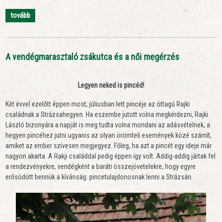
tovább
A vendégmarasztaló zsákutca és a női megérzés
Legyen neked is pincéd!
Két évvel ezelőtt éppen most, júliusban lett pincéje az öttagú Rajki
családnak a Strázsahegyen. Ha eszembe jutott volna megkérdezni, Rajki
László bizonyára a napját is meg tudta volna mondani az adásvételnek, a
hegyen pincéhez jutni ugyanis az olyan örömteli események közé számít,
amiket az ember szívesen megjegyez. Főleg, ha azt a pincét egy ideje már
nagyon akarta. A Rakji családdal pedig éppen így volt. Addig-addig jártak fel
a rendezvényekre, vendégként a baráti összejövetelekre, hogy egyre
erősödött bennük a kívánság: pincetulajdonosnak lenni a Strázsán.