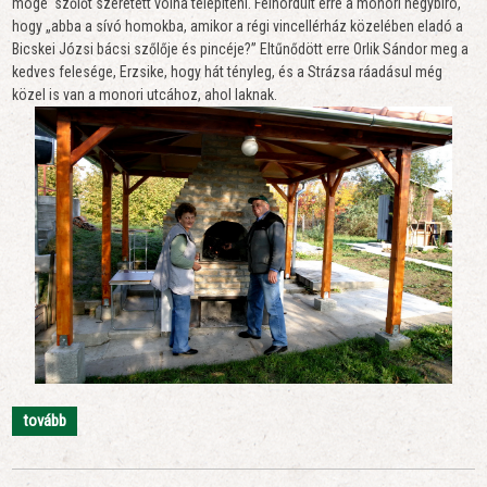
mögé szőlőt szeretett volna telepíteni. Felhördült erre a monori hegybíró,
hogy „abba a sívó homokba, amikor a régi vincellérház közelében eladó a
Bicskei Józsi bácsi szőlője és pincéje?” Eltűnődött erre Orlik Sándor meg a
kedves felesége, Erzsike, hogy hát tényleg, és a Strázsa ráadásul még
közel is van a monori utcához, ahol laknak.
tovább