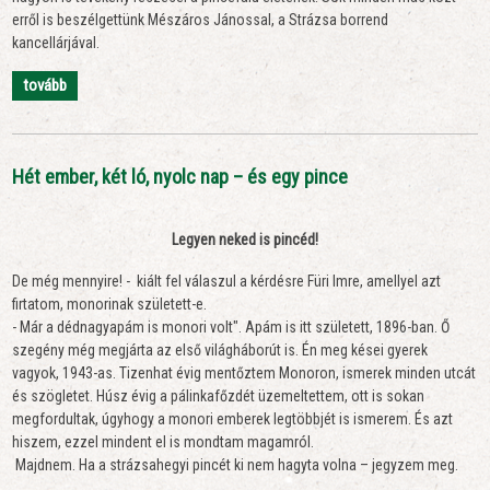
erről is beszélgettünk Mészáros Jánossal, a Strázsa borrend
kancellárjával.
tovább
Hét ember, két ló, nyolc nap – és egy pince
Legyen neked is pincéd!
De még mennyire! - kiált fel válaszul a kérdésre Füri Imre, amellyel azt
firtatom, monorinak született-e.
- Már a dédnagyapám is monori volt". Apám is itt született, 1896-ban. Ő
szegény még megjárta az első világháborút is. Én meg kései gyerek
vagyok, 1943-as. Tizenhat évig mentőztem Monoron, ismerek minden utcát
és szögletet. Húsz évig a pálinkafőzdét üzemeltettem, ott is sokan
megfordultak, úgyhogy a monori emberek legtöbbjét is ismerem. És azt
hiszem, ezzel mindent el is mondtam magamról.
Majdnem. Ha a strázsahegyi pincét ki nem hagyta volna – jegyzem meg.