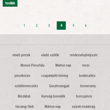
tovább
1
2
3
4
5
6
eladó pincék
eladó szőlők
rendezvényhelyszín
Monori Pincefalu
Márton nap
mozi
pincebörze
csapatépítő tréning
borkészítés
szőlőtermesztés
Gasztroangyal
borverseny
Moziklub
Kunsági borvidék
borospince
farsangi fánk
Márton-nap
szüreti mulatság