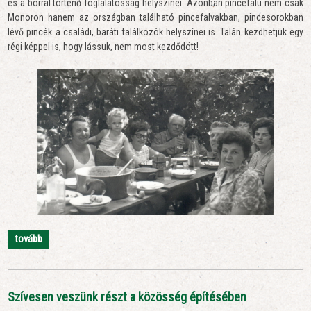
és a borral történő foglalatosság helyszínei. Azonban pincefalu nem csak
Monoron hanem az országban található pincefalvakban, pincesorokban
lévő pincék a családi, baráti találkozók helyszínei is. Talán kezdhetjük egy
régi képpel is, hogy lássuk, nem most kezdődött!
tovább
Szívesen veszünk részt a közösség építésében