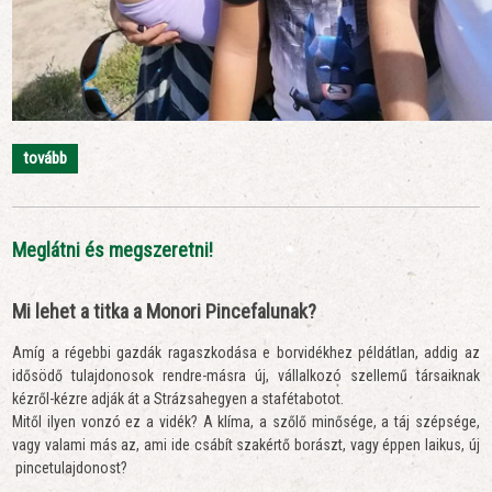
tovább
Meglátni és megszeretni!
Mi lehet a titka a Monori Pincefalunak?
Amíg a régebbi gazdák ragaszkodása e borvidékhez példátlan, addig az
idősödő tulajdonosok rendre-másra új, vállalkozó szellemű társaiknak
kézről-kézre adják át a Strázsahegyen a stafétabotot.
Mitől ilyen vonzó ez a vidék? A klíma, a szőlő minősége, a táj szépsége,
vagy valami más az, ami ide csábít szakértő borászt, vagy éppen laikus, új
pincetulajdonost?