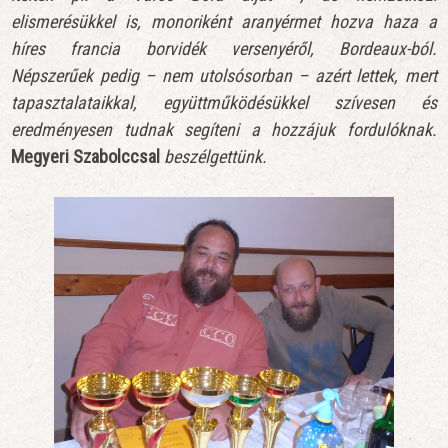
elismerésükkel is, monoriként aranyérmet hozva haza a
híres francia borvidék versenyéről, Bordeaux-ból.
Népszerűek pedig – nem utolsósorban – azért lettek, mert
tapasztalataikkal, együttműködésükkel szívesen és
eredményesen tudnak segíteni a hozzájuk fordulóknak.
Megyeri Szabolccsal
beszélgettünk.