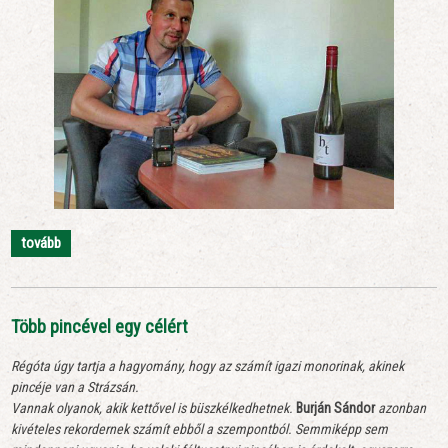
tovább
Több pincével egy célért
Régóta úgy tartja a hagyomány, hogy az számít igazi monorinak, akinek
pincéje van a Strázsán.
Vannak olyanok, akik kettővel is büszkélkedhetnek.
Burján Sándor
azonban
kivételes rekordernek számít ebből a szempontból. Semmiképp sem