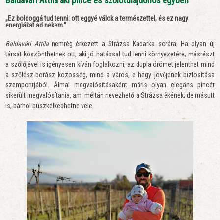
Baldavári Attila aki pince és szőlőtulajdonos egyben
„Ez boldoggá tud tenni:
ott eggyé válok a természettel, és ez nagy
energiákat ad nekem.”
Baldavári Attila
nemrég érkezett a Strázsa Kadarka sorára. Ha olyan új
társat köszönthetnek ott, aki jó hatással tud lenni környezetére, másrészt
a szőlőjével is igényesen kíván foglalkozni, az dupla örömet jelenthet mind
a szőlész-borász közösség, mind a város, e hegy jövőjének biztosítása
szempontjából. Álmai megvalósításaként máris olyan elegáns pincét
sikerült megvalósítania, ami méltán nevezhető a Strázsa ékének; de másutt
is, bárhol büszkélkedhetne vele