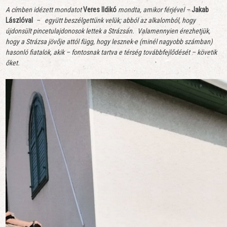
A címben idézett mondatot
Veres Ildikó
mondta, amikor férjével –
Jakab
Lászlóval
– együtt beszélgettünk velük; abból az alkalomból, hogy
újdonsült pincetulajdonosok lettek a Strázsán. Valamennyien érezhetjük,
hogy a Strázsa jövője attól függ, hogy lesznek-e (minél nagyobb számban)
hasonló fiatalok, akik – fontosnak tartva e térség továbbfejlődését – követik
őket.