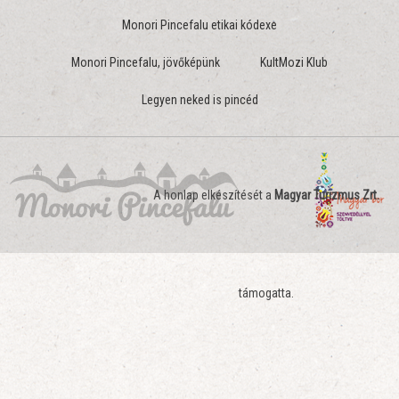
Monori Pincefalu etikai kódexe
Monori Pincefalu, jövőképünk
KultMozi Klub
Legyen neked is pincéd
A honlap elkészítését a
Magyar Turizmus Zrt.
támogatta.