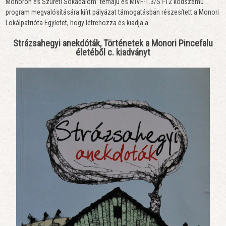
Monoron és Szüreti Sokadalom” témájú és MIVF-1.3/ST-12 kódszámú
program megvalósítására kiírt pályázat támogatásban részesített a Monori
Lokálpatrióta Egyletet, hogy létrehozza és kiadja a
Strázsahegyi anekdóták, Történetek a Monori Pincefalu
életéből c. kiadványt