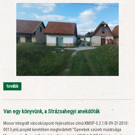
tovább
Van egy könyvünk, a Strázsahegyi anekdóták
Monor integrált városközpont-fejlesztése című KMOP-5.2.1/B-09-2f-2010-
0013 jelű projekt keretében meghirdetett ”Gyerekek szüreti mulatsága