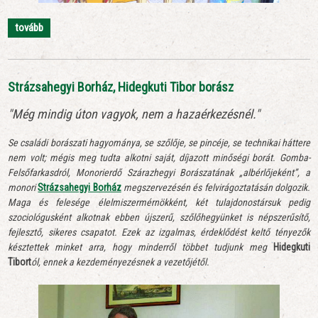
tovább
Strázsahegyi Borház, Hidegkuti Tibor borász
"Még mindig úton vagyok, nem a hazaérkezésnél."
Se családi borászati hagyománya, se szőlője, se pincéje, se technikai háttere
nem volt; mégis meg tudta alkotni saját, díjazott minőségi borát. Gomba-
Felsőfarkasdról, Monorierdő Szárazhegyi Borászatának „albérlőjeként”, a
monori
Strázsahegyi Borház
megszervezésén és felvirágoztatásán dolgozik.
Maga és felesége élelmiszermérnökként, két tulajdonostársuk pedig
szociológusként alkotnak ebben újszerű, szőlőhegyünket is népszerűsítő,
fejlesztő, sikeres csapatot. Ezek az izgalmas, érdeklődést keltő tényezők
késztettek minket arra, hogy minderről többet tudjunk meg
Hidegkuti
Tibort
ól, ennek a kezdeményezésnek a vezetőjétől.