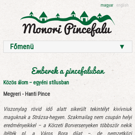
magyar
english
Főmenü
▼
Emberek a pincefaluban
Közös álom – egyéni stílusban
Megyeri - Hanti Pince
Viszonylag rövid idő alatt sikerült tekintélyt kivívniuk
maguknak a Strázsa-hegyen. Szakmailag nem csupán helyi
eredményeikkel – a Körzeti Borversenyeken többször nekik
ítélték pl. a Város Bora díjat –, de nemzetközi