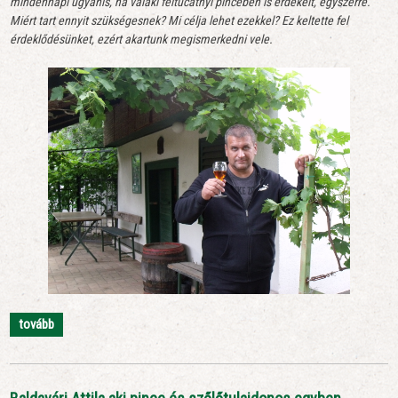
mindennapi ugyanis, ha valaki féltucatnyi pincében is érdekelt, egyszerre.
Miért tart ennyit szükségesnek? Mi célja lehet ezekkel? Ez keltette fel
érdeklődésünket, ezért akartunk megismerkedni vele.
tovább