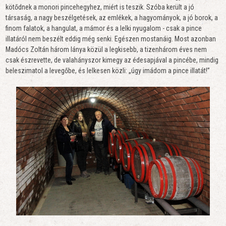
kötődnek a monori pincehegyhez, miért is teszik. Szóba került a jó
társaság, a nagy beszélgetések, az emlékek, a hagyományok, a jó borok, a
finom falatok, a hangulat, a mámor és a lelki nyugalom - csak a pince
illatáról nem beszélt eddig még senki. Egészen mostanáig. Most azonban
Madócs Zoltán három lánya közül a legkisebb, a tizenhárom éves nem
csak észrevette, de valahányszor kimegy az édesapjával a pincébe, mindig
beleszimatol a levegőbe, és lelkesen közli: „úgy imádom a pince illatát!”