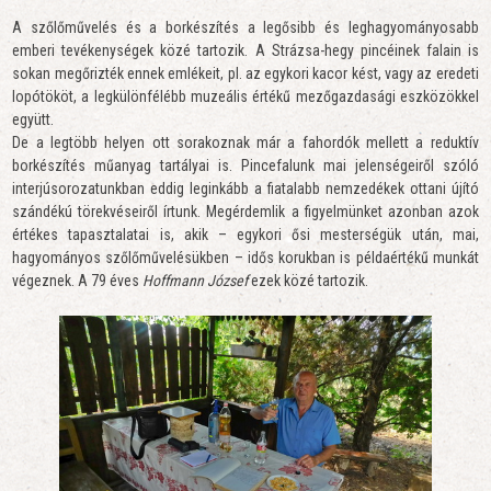
A szőlőművelés és a borkészítés a legősibb és leghagyományosabb
emberi tevékenységek közé tartozik. A Strázsa-hegy pincéinek falain is
sokan megőrizték ennek emlékeit, pl. az egykori kacor kést, vagy az eredeti
lopótököt, a legkülönfélébb muzeális értékű mezőgazdasági eszközökkel
együtt.
De a legtöbb helyen ott sorakoznak már a fahordók mellett a reduktív
borkészítés műanyag tartályai is. Pincefalunk mai jelenségeiről szóló
interjúsorozatunkban eddig leginkább a fiatalabb nemzedékek ottani újító
szándékú törekvéseiről írtunk. Megérdemlik a figyelmünket azonban azok
értékes tapasztalatai is, akik – egykori ősi mesterségük után, mai,
hagyományos szőlőművelésükben – idős korukban is példaértékű munkát
végeznek. A 79 éves
Hoffmann József
ezek közé tartozik.