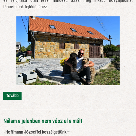
és felújítása után teszi mindezt, azzal még inkább hozzájárulhat
Pincefalunk fejlődéséhez.
tovább
Nálam a jelenben nem vész el a múlt
- Hoffmann Józseffel beszélgettünk –