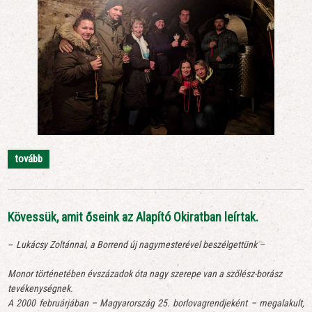
tovább
Kövessük, amit őseink az Alapító Okiratban leírtak.
-- Lukácsy Zoltánnal, a Borrend új nagymesterével beszélgettünk –
Monor történetében évszázadok óta nagy szerepe van a szőlész-borász
tevékenységnek.
A 2000 februárjában – Magyarország 25. borlovagrendjeként – megalakult,