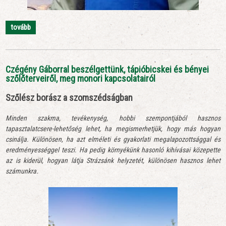
tovább
Czégény Gáborral beszélgettünk, tápióbicskei és bényei
szőlőterveiről, meg monori kapcsolatairól
Szőlész borász a szomszédságban
Minden szakma, tevékenység, hobbi szempontjából hasznos
tapasztalatcsere-lehetőség lehet, ha megismerhetjük, hogy más hogyan
csinálja. Különösen, ha azt elméleti és gyakorlati megalapozottsággal és
eredményességgel teszi. Ha pedig környékünk hasonló kihívásai közepette
az is kiderül, hogyan látja Strázsánk helyzetét, különösen hasznos lehet
számunkra.