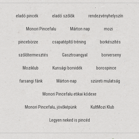
eladó pincék
eladó szőlők
rendezvényhelyszín
Monori Pincefalu
Márton nap
mozi
pincebörze
csapatépítő tréning
borkészítés
szőlőtermesztés
Gasztroangyal
borverseny
Moziklub
Kunsági borvidék
borospince
farsangi fánk
Márton-nap
szüreti mulatság
Monori Pincefalu etikai kódexe
Monori Pincefalu, jövőképünk
KultMozi Klub
Legyen neked is pincéd