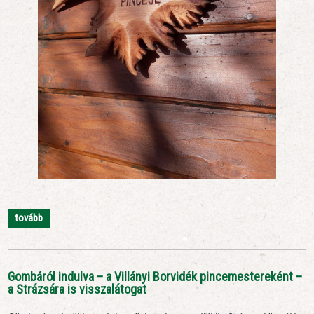
tovább
Gombáról indulva – a Villányi Borvidék pincemestereként –
a Strázsára is visszalátogat