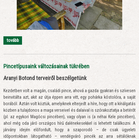
tovább
Pincetípusaink változásainak tükrében
Aranyi Botond terveiről beszélgetünk
Kezdetben volt a magán, családi pince, ahová a gazda gyakran és szívesen
beinvitálta azt, akit az útja éppen arra vitt, egy pohárka kóstolóra, a saját
borából. Aztán volt köztük, amelyiknek elterjedt a híre, hogy ott a kínálgatás
közben a tulajdonos a maga verseivel és dalaival is szórakoztatja a betérőt
(pl. az egykori Magócsi pincében), vagy olyan is (a néhai Kele pincében),
ahol még oda járó országos hírű dalénekesekkel is lehetett találkozni. A
járvány idején előfordult, hogy a szaporodó – de csak ügyeleti
időpontokban látogatható – vendégváró pincék az arra sétálóknak