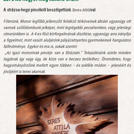
A strázsa-hegyi pincékről beszélgettünk
Seres Attilá
val
Főterünk, Monor legfőbb jellemzőit felidéző térköveinek ábráin ugyanúgy ott
vannak szőlődombunk jelképei, mint legrégebbi pecséteinken, vagy jelenlegi
címerünkben is. A 4-es főút körforgalmának díszítése, ugyanúgy arra irányítja
a figyelmet, mint vasúti aluljárónk pályázatnyertes gyermekeinek hangulatos
falfestménye. Egykor és ma is, sokak szerint:
„Az igazi monorinak pincéje van a Strázsán.” Településünk szinte minden
tagjának így vagy úgy, de köze van e becses területhez. Örvendetes, hogy
hagyományőrzőink mellett egyre többen – és sokféle módon – jelenéért és
jövőjéért is tenni akarnak.