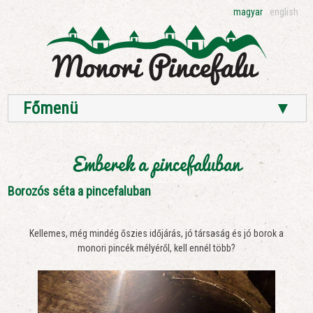
magyar
english
Főmenü
▼
Emberek a pincefaluban
Borozós séta a pincefaluban
Kellemes, még mindég őszies időjárás, jó társaság és jó borok a
monori pincék mélyéről, kell ennél több?