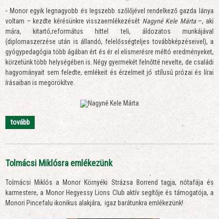
*
- Monor egyik legnagyobb és legszebb szőlőjével rendelkező gazda lánya
voltam – kezdte kérésünkre visszaemlékezését
Nagyné
Kele Márta
–, aki
mára, kitartó,református hittel teli, áldozatos munkájával
(diplomaszerzése után is állandó, felelősségteljes továbbképzéseivel), a
gyógypedagógia több ágában ért és ér el elismerésre méltó eredményeket,
körzetünk több helységében is. Négy gyermekét felnőtté nevelte, de családi
hagyományait sem feledte, emlékeit és érzelmeit jó stílusú prózai és lírai
írásaiban is megörökítve.
tovább
Tolmácsi Miklósra emlékezünk
Tolmácsi Miklós a Monor Környéki Strázsa Borrend tagja, nótafája és
karmestere, a Monor Hegyessy Lions Club aktív segítője és támogatója, a
Monori Pincefalu ikonikus alakjára, igaz barátunkra emlékezünk!