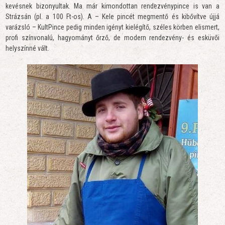
kevésnek bizonyultak. Ma már kimondottan rendezvénypince is van a
Strázsán (pl. a 100 Ft-os). A – Kele pincét megmentő és kibővítve újjá
varázsló – KultPince pedig minden igényt kielégítő, széles körben elismert,
profi színvonalú, hagyományt őrző, de modern rendezvény- és esküvői
helyszínné vált.