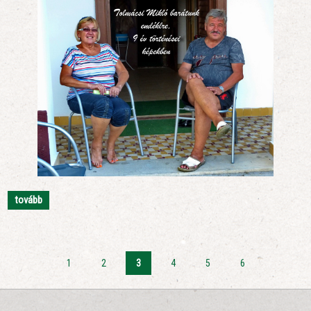
tovább
1
2
3
4
5
6