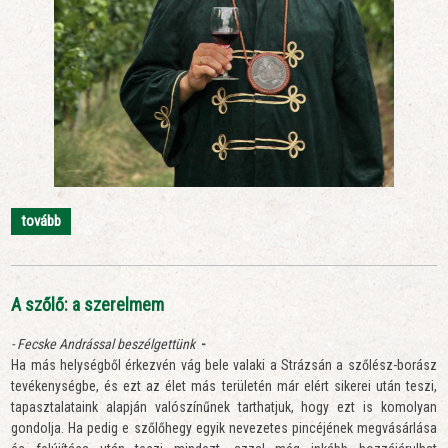
tovább
A szőlő: a szerelmem
- Fecske Andrással
beszélgettünk
-
Ha más helységből érkezvén vág bele valaki a Strázsán a szőlész-borász
tevékenységbe, és ezt az élet más területén már elért sikerei után teszi,
tapasztalataink alapján valószínűnek tarthatjuk, hogy ezt is komolyan
gondolja. Ha pedig e szőlőhegy egyik nevezetes pincéjének megvásárlása