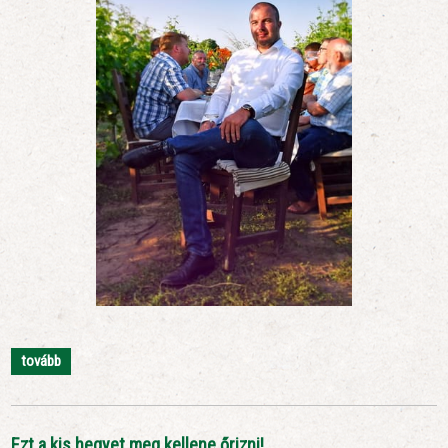
tovább
Ezt a kis hegyet meg kellene őrizni!