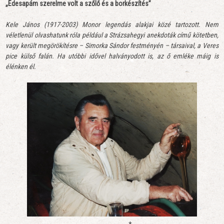
„Édesapám szerelme volt a szőlő és a borkészítés”
Kele János (1917-2003)
Monor legendás alakjai közé tartozott. Nem
véletlenül olvashatunk róla például a Strázsahegyi anekdoták című kötetben,
vagy került megörökítésre – Simorka Sándor festményén – társaival, a Veres
pice külső falán. Ha utóbbi idővel halványodott is, az ő emléke máig is
élénken él.