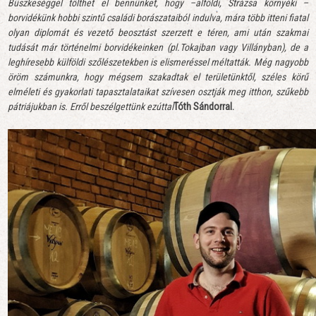
Büszkeséggel tölthet el bennünket, hogy –alföldi, Strázsa környéki –
borvidékünk hobbi szintű családi borászataiból indulva, mára több itteni fiatal
olyan diplomát és vezető beosztást szerzett e téren, ami után szakmai
tudását már történelmi borvidékeinken (pl.Tokajban vagy Villányban), de a
leghíresebb külföldi szőlészetekben is elismeréssel méltatták. Még nagyobb
öröm számunkra, hogy mégsem szakadtak el területünktől, széles körű
elméleti és gyakorlati tapasztalataikat szívesen osztják meg itthon, szűkebb
pátriájukban is. Erről beszélgettünk ezúttal
Tóth Sándorral.